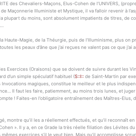
 le RITE des Chevaliers-Maçons, Elus-Cohen de l’UNIVERS, (propr
e Maçonnerie Illuministe et Mystique, il va falloir revenir à l’asp
 la plupart du moins, sont absolument impatients de titres, de co
»…
la Haute-Magie, de la Théurgie, puis de l’Illuminisme, plus on p
 toutes les peaux d’âne que j’ai reçues ne valent pas ce que j’ai
s Exercices (Oraisons) que se doivent de suivre durant les Vi
ard d’un simple spéculatif habituel (
S::I::
de Saint-Martin par exe
 Invocations magiques, constitue le meilleur et le plus indisp
ce… Il faut les faire, patiemment, au moins trois lunes, et juge
ompte ! Faites-en l’obligatoire entraînement des Maîtres-Elus, 
é, montre qu’il les a réellement effectués, et qu’il reconnaît en 
Cohen ». Il y a, en ce Grade la très réelle filiation des Lévites 
s mêmes exercices s’il le veut bien. Mais qu’il accomplisse scru