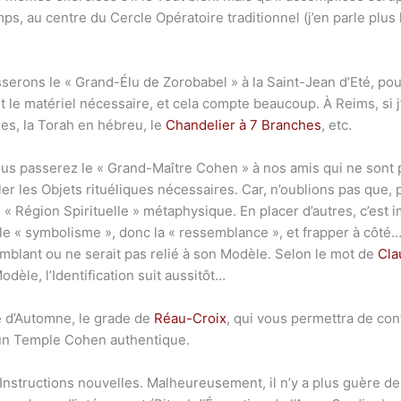
ps, au centre du Cercle Opératoire traditionnel (j’en parle plus lo
serons le « Grand-Élu de Zorobabel » à la Saint-Jean d’Eté, pour
t le matériel nécessaire, et cela compte beaucoup. À Reims, si j’
s, la Torah en hébreu, le
Chandelier à 7 Branches
, etc.
ous passerez le « Grand-Maître Cohen » à nos amis qui ne sont pas
er les Objets rituéliques nécessaires. Car, n’oublions pas que, 
ne « Région Spirituelle » métaphysique. En placer d’autres, c’es
le « symbolisme », donc la « ressemblance », et frapper à côt
semblant ou ne serait pas relié à son Modèle. Selon le mot de
Cla
dèle, l’Identification suit aussitôt…
xe d’Automne, le grade de
Réau-Croix
, qui vous permettra de con
er un Temple Cohen authentique.
Instructions nouvelles. Malheureusement, il n’y a plus guère de