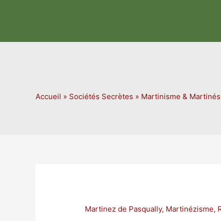
Aller
au
contenu
Accueil
»
Sociétés Secrètes
»
Martinisme & Martiné
Martinez de Pasqually
,
Martinézisme
,