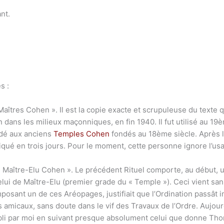
nt.
s :
aîtres Cohen ». Il est la copie exacte et scrupuleuse du texte que
n dans les milieux maçonniques, en fin 1940. Il fut utilisé au 19
dé aux anciens
Temples Cohen
fondés au 18ème siècle. Après l
iqué en trois jours. Pour le moment, cette personne ignore l’us
 « Maître-Elu Cohen ». Le précédent Rituel comporte, au début,
lui de Maître-Elu (premier grade du « Temple »). Ceci vient sans
mposant un de ces Aréopages, justifiait que l’Ordination passât
amicaux, sans doute dans le vif des Travaux de l’Ordre. Aujourd’
abli par moi en suivant presque absolument celui que donne Thor