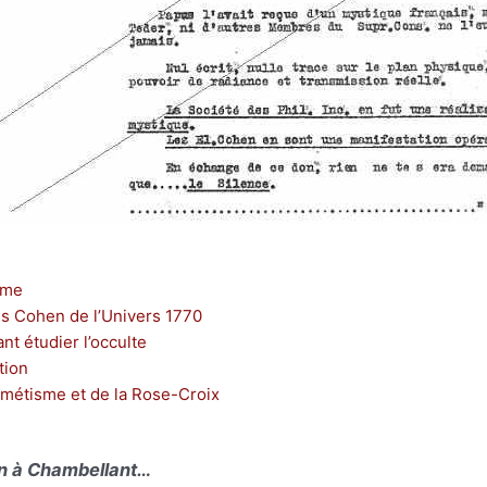
sme
s Cohen de l’Univers 1770
t étudier l’occulte
tion
rmétisme et de la Rose-Croix
in à Chambellant…