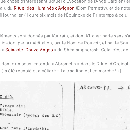
ue chose d’intéressant (Rituel d’Évocation de l’Ange Gardien) e
al), du
Rituel des Illuminés d’Avignon
(Dom Pernetty), et de note
vail journalier (il dure six mois de l’Équinoxe de Printemps à cel
 éléments sont donnés par Kunrath, et dont Kircher parle sans s’a
tification, par la méditation, par le Nom de Pouvoir, et par le So
s «
Soixante-Douze Anges
» du Shémamphorash. Cela, c’est de 
parlant d’un sous-entendu « Abramelin » dans le Rituel d’Ordina
r) a été recopié et amélioré – La tradition est en marche ! »)