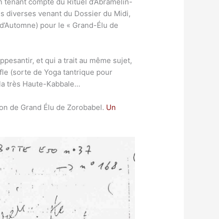
n tenant compte du Rituel d’Abramelin-
s diverses venant du Dossier du Midi,
ui d’Automne) pour le « Grand-Élu de
ppesantir, et qui a trait au même sujet,
uffle (sorte de Yoga tantrique pour
la très Haute-Kabbale…
tion de Grand Élu de Zorobabel.
Un