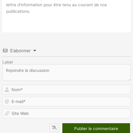
lettre d'information pour être tenu au courant de nos
publications.
S’abonner
Label
N
E
m
S
W