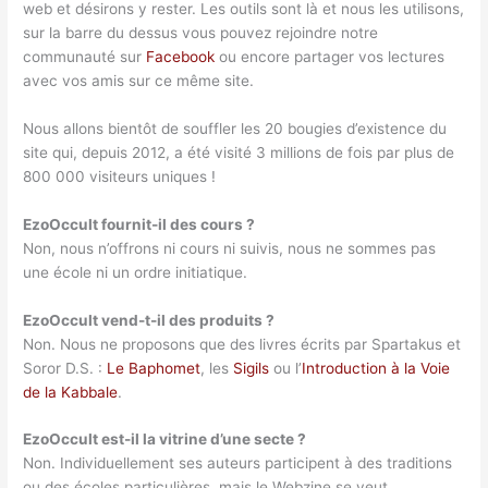
web et désirons y rester. Les outils sont là et nous les utilisons,
sur la barre du dessus vous pouvez rejoindre notre
communauté sur
Facebook
ou encore partager vos lectures
avec vos amis sur ce même site.
Nous allons bientôt de souffler les 20 bougies d’existence du
site qui, depuis 2012, a été visité 3 millions de fois par plus de
800 000 visiteurs uniques !
EzoOccult fournit-il des cours ?
Non, nous n’offrons ni cours ni suivis, nous ne sommes pas
une école ni un ordre initiatique.
EzoOccult vend-t-il des produits ?
Non. Nous ne proposons que des livres écrits par Spartakus et
Soror D.S. :
Le Baphomet
, les
Sigils
ou l’
Introduction à la Voie
de la Kabbale
.
EzoOccult est-il la vitrine d’une secte ?
Non. Individuellement ses auteurs participent à des traditions
ou des écoles particulières, mais le Webzine se veut