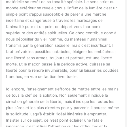
matérielle se revêt de sa tonalité spéciale. Le sens strict du
monde extérieur se révèle ; sous l’influx de la lumière c’est un
simple point d’appui susceptible de parer à une marche
incertaine et dangereuse à travers les marécages de
l’animalité pure et un point de départ vers l’harmonie
supérieure des entités spirituelles. Ce choc contribue donc à
nous dépouiller du vieil homme, du manteau humanimal
transmis par la génération sexuelle, mais c’est insuffisant. Il
faut prévoir les possibles cataboles, éloigner les embûches ;
une liberté sans armes, toujours et partout, est une liberté
morte. Et le maçon passe à la période active, cuirasse sa
liberté pour la rendre invulnérable, pour lui laisser les coudées
franches, en vue de l’action éventuelle.
Ici encore, l’enseignement s’efforce de mettre entre les mains
de tous la clef de la solution. Non seulement il indique la
direction générale de la liberté, mais il indique les routes les
plus sûres et les plus directes pour y parvenir, il pousse même
la sollicitude jusqu’à établir l’idéal itinéraire à emprunter.
Insister sur ce sujet, ce n’est point éclairer une fatale
ignorance, c’est attirer l’attention sur les difficultés et la