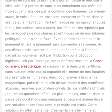
Quelles en sont les bases ? Dans leur simplicité et leur clarté,
elles sont à la portée de tous, elles constituent une méthode
trop souvent négligée par le commun des hommes. Le premier
stade, le voici : écouter, observer, comparer et filtrer, dans le
silence et la méditation. Partant, repousser les opinions toutes
faites, les notions sans support, les idées faciles répétées par
les perroquets de nos chaires scientifiques ou de nos tribunes
politiques, pour piper la foule. Éviter la précipitation dans le
jugement et, sur le jugement sain, apprendre à raisonner. Au
deuxième stade : passer du connu phénoménal à l’inconnu
causal ou nouménal, soit par l’induction ou la déduction
légitimes, soit par l’analogie, cette clef maîtresse de la
Gnose
ou science ésotérique
, et s’asseoir ainsi dans une certitude,
sans aucune limite que la capacité elle-même de nos facultés
représentatives humaines. Ainsi, pour arriver à la science
maçonnique, point n’est besoin de s’attacher à des problèmes
abscons, réservés aux professionnels de nos instituts officiels
; toutes les questions même les plus humbles, entrent dans le
cadre des cogitations maçonniques et peuvent donner lieu à
une solution scientifique dont le primaire est exclu. Cette
solution, en effet, est engendrée par la vie elle-même et