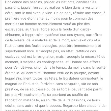
l’incidence des besoins, policer les instincts, canaliser les
passions, juguler l’erreur et réaliser le bien dans la vertu, en
détruisant le mal avec le vice. Or, de ceci, résulte une chose, à
première vue étonnante, au moins pour le commun des
mortels : un homme ostensiblement voué au pire des
esclavages, au travail forcé sous la férule d’un garde-
chiourme, à l’oppression systématique des tyrans, aux affres
de la misère, de la maladie et de la mort, aux vexations et à
l’ostracisme des foules aveugles, peut être immensément et
superbement libre. Il n’adopte pas, en effet, l’attitude des
esclaves, qui est la résignation, mais il accepte la nécessité du
moment, il méprise les contingences, et il bande ses efforts
pour s’en délivrer, sinon dans le temps, du moins dans la réalité
éternelle. Au contraire, l’homme vêtu de la pourpre, devant
lequel s’inclinent toutes les têtes, le législateur omnipotent, le
magnat de l’industrie, l’arriviste sans scrupules, sûr de son
prestige, de sa souplesse ou de sa force, peuvent être parmi
les plus vils esclaves, s’ils se courbent au souffle de
l’appétition matérielle, au souffle de leurs passions, de leurs
désirs, sans autre loi que le succès. Regardez bien chacune de