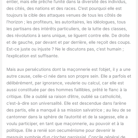
entier, mais elle prêche l’unité dans la diversité des individus,
des cités, des nations et des races. C’est pourquoi elle est
toujours la cible des attaques venues de tous les côtés de
l’horizon ; les profiteurs, les autoritaires, les idéologues, tous
les partisans des intérêts particuliers, de la lutte des classes,
des révolutions à sens unique, se liguent contre elle. De droite
et de gauche, par devant et par derrière, elle reçoit des coups.
Est-ce juste ou injuste ? Ne le discutons pas, c’est humain ;
l’explication est suffisante.
Mais aux persécutions dont la maçonnerie est l’objet, il y a une
autre cause, celle-ci née dans son propre sein. Elle a parfois et
délibérément, par ignorance, veulerie ou calcul, car elle est
aussi constituée par des hommes faillibles, prêté le flanc à la
critique. Elle a oublié sa raison d’être, oublié sa catholicité,
c’est-à-dire son universalité. Elle est descendue dans l’arène
des partis, elle a manqué à sa mission salvatrice ; au lieu de se
cantonner dans la sphère de l’autorité et de la sagesse, elle a
voulu participer, en tant que maçonnerie, au pouvoir et à la
politique. Elle a renié son oecuménisme pour devenir le
mesquin symbole d’un clocher paroissial. Concile général de