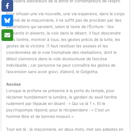
Pharisiens adorateurs de la lettre et contempteurs de l’esprit.
Pour infuser une vie nouvelle, une vie expansive, dans le corps
anémié de la maçonnerie, il ne suffit pas de procéder par des
exhortations qui seraient, selon le texte de l’Écriture :
Vox
clamantis in deserto
, la voix dans le désert. Il faut descendre
dans l’arène, montrer à tous, les gestes précis de la lutte, les
gestes de la victoire. I1 faut restituer les assises et les
coordonnées de la voie triomphale des réalisations, dont le
début s’annonce dans la voie douloureuse de l’ascèse
individuelle ; car personne ne peut connaître les gloires de
l’ascension sans avoir gravi, d’abord, le Golgotha.
Ascèse
Lorsque le profane se présente à la porte du temple, pour
réclamer humblement la lumière, le gardien du seuil l’arrête
rudement par l’épaule en disant : « Qui va là ? ». Et le
psychopompe répond, pour le récipiendaire : « C’est un
homme libre et de bonnes moeurs ».
Tout est là ; la maçonnerie, en deux mots, met ses adeptes en