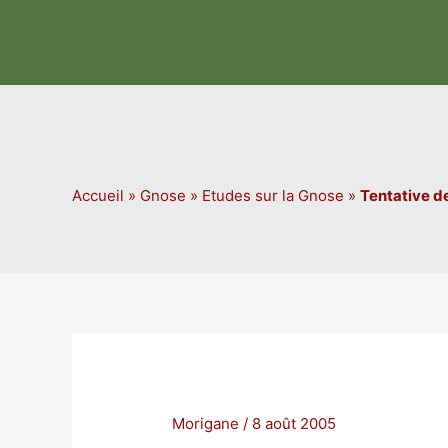
Aller
au
contenu
Accueil
»
Gnose
»
Etudes sur la Gnose
»
Tentative de
Morigane
/
8 août 2005