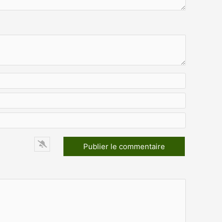
Nom*
E-
mail*
Site
Web