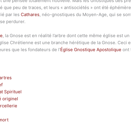
t une pensée totalement nouvelle. Mais les Gnostiques des pre
issé que peu de traces, et leurs « antisociétés » ont été éphémère
lié par les
Cathares
, néo-gnostiques du Moyen-Age, qui se sont
se perdurer.
ne
, la Gnose est en réalité l’arbre dont cette même église est un
lise Chrétienne est une branche hérétique de la Gnose. Ceci ex
eures que les fondateurs de l’
Église Gnostique Apostolique
ont 
artres
ef
 Spirituel
 originel
rcellerie
 mort