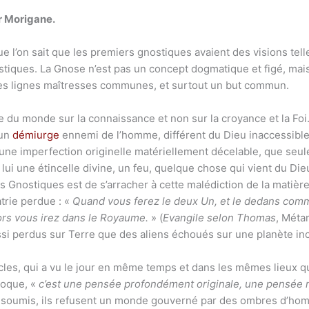
ar Morigane.
e l’on sait que les premiers gnostiques avaient des visions telle
tiques. La Gnose n’est pas un concept dogmatique et figé, mais
des lignes maîtresses communes, et surtout un but commun.
 du monde sur la connaissance et non sur la croyance et la Foi. 
’un
démiurge
ennemi de l’homme, différent du Dieu inaccessible. 
ne imperfection originelle matériellement décelable, que seule
 lui une étincelle divine, un feu, quelque chose qui vient du Die
 Gnostiques est de s’arracher à cette malédiction de la matière
trie perdue : «
Quand vous ferez le deux Un, et le dedans comm
ors vous irez dans le Royaume.
» (
Evangile selon Thomas
, Métan
ssi perdus sur Terre que des aliens échoués sur une planète in
es, qui a vu le jour en même temps et dans les mêmes lieux que
poque, «
c’est une pensée profondément originale, une pensée
insoumis, ils refusent un monde gouverné par des ombres d’homm