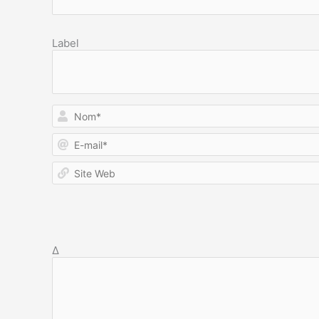
Label
Δ