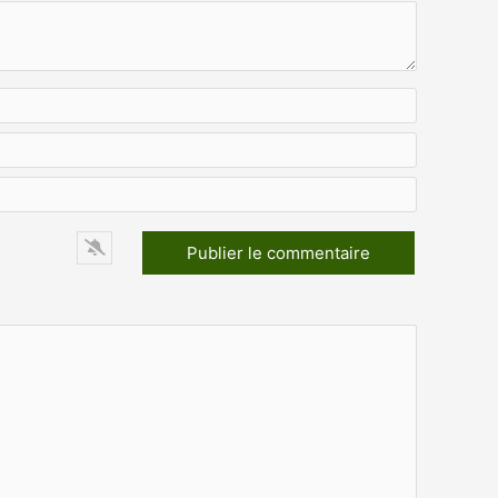
Nom*
E-
mail*
Site
Web