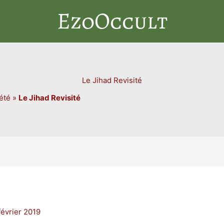
EzoOccult
Le Jihad Revisité
été
»
Le Jihad Revisité
février 2019