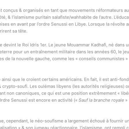
t conçus & organisés en tant que mouvements réformateurs au 
, & l’islamisme puritain salafiste/wahhabite de l’autre. L’éducat
ses en avant par l’ordre Senussi en Libye. Lorsque la révolte a
rirent sa tête.
e devint le Roi Idris 1er. Le jeune Mouammar Kadhafi, né dans u
terre pour un entraînement militaire dans les années 60, le jeu
ées de la nouvelle gauche, comme les « conseils communistes » &
 ainsi que le croient certains américains. En fait, il est anti-fo
rypto-soufi. Les oulémas libyens (les autorités religieuses) on
nt non canoniques, ce qui est une position extrêmement « libé
Ordre Senussi est encore en activité («
Sauf la branche royale
» 
ue, cependant, le néo-soufisme a largement échoué à fournir un
talisation » & son jumeau réactionnaire, l’islamisme, ont rempli 