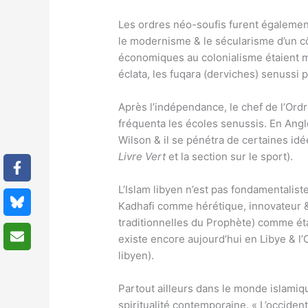
Les ordres néo-soufis furent égalemen
le modernisme & le sécularisme d’un côté
économiques au colonialisme étaient mi
éclata, les fuqara (derviches) senussi p
Après l’indépendance, le chef de l’Ordr
fréquenta les écoles senussis. En Angle
Wilson & il se pénétra de certaines id
Livre Vert
et la section sur le sport).
L’Islam libyen n’est pas fondamentaliste
Kadhafi comme hérétique, innovateur & c
traditionnelles du Prophète) comme éta
existe encore aujourd’hui en Libye & l’
libyen).
Partout ailleurs dans le monde islamiq
spiritualité contemporaine. « L’occiden