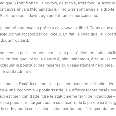
que & l’ont frottée – une fois, deux fois, trois fois – & alors l
 alors envahi l’Afghanistan & l’Iraq & se sont alliés à la droite
Pure Terreur. Il devint également l’anti-américanisme.
menté pour avoir « prédit » ce Nouveau Jihad. Touts ceux qui 
ujourd’hui accablé par ce linceul. En fait, le jihad que j’ai « préd
 doute trop tard.
sme est le parfait ennemi car il n’est pas réellement anticapitali
l en tant que Loi de la Nature &, simultanément, être utilisé 
expliquer le pourquoi des misères d’un réajustement néolibéral.
e dit Baudrillard.
amisme car l’américanisme n’est pas non plus une véritable idéolo
en & une économie « postindustrielle » effervescente basée sur 
ci est bien loin d’atteindre le statut même terni de l’idéologie –
agesse populaire. L’argent est le seul maître de la parole ici & l’
 de code pour la coca-colonisation par bombes à fragmentation 