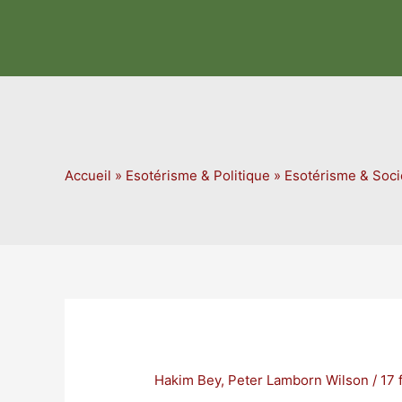
Aller
au
contenu
Accueil
»
Esotérisme & Politique
»
Esotérisme & Soci
Hakim Bey
,
Peter Lamborn Wilson
/
17 