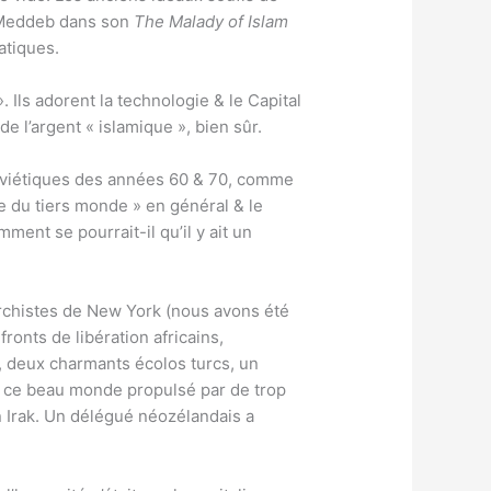
ab Meddeb dans son
The Malady of Islam
atiques.
 Ils adorent la technologie & le Capital
e l’argent « islamique », bien sûr.
isoviétiques des années 60 & 70, comme
me du tiers monde » en général & le
ent se pourrait-il qu’il y ait un
archistes de New York (nous avons été
ronts de libération africains,
, deux charmants écolos turcs, un
ut ce beau monde propulsé par de trop
 Irak. Un délégué néozélandais a