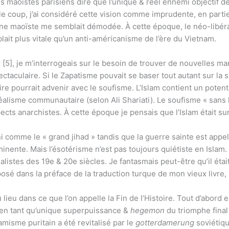
 maoïstes parisiens dire que l’unique & réel ennemi objectif de 
 le coup, j’ai considéré cette vision comme imprudente, en par
igne maoïste me semblait démodée. À cette époque, le néo-libér
it plus vitale qu’un anti-américanisme de l’ère du Vietnam.
m
[5], je m’interrogeais sur le besoin de trouver de nouvelles ma
ctaculaire. Si le Zapatisme pouvait se baser tout autant sur la s
e pourrait advenir avec le soufisme. L’Islam contient un potent
alisme communautaire (selon Ali Shariati). Le soufisme « sans l
cts anarchistes. À cette époque je pensais que l’Islam était sur
comme le « grand jihad » tandis que la guerre sainte est appelée
inente. Mais l’ésotérisme n’est pas toujours quiétiste en Islam.
ialistes des 19e & 20e siècles. Je fantasmais peut-être qu’il ét
oposé dans la préface de la traduction turque de mon vieux livre,
ieu dans ce que l’on appelle la Fin de l’Histoire. Tout d’abord 
 en tant qu’unique superpuissance &
hegemon
du triomphe final
slamisme puritain a été revitalisé par le
gotterdamerung
soviétiqu