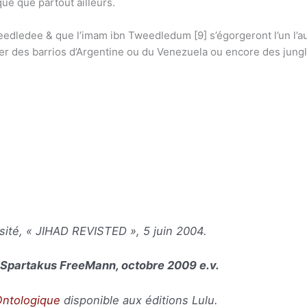
e que partout ailleurs.
eedledee & que l’imam ibn Tweedledum [9] s’égorgeront l’un l’
er des barrios d’Argentine ou du Venezuela ou encore des jung
isité, « JIHAD REVISTED », 5 juin 2004.
r Spartakus FreeMann, octobre 2009 e.v.
Ontologique
disponible aux éditions Lulu.