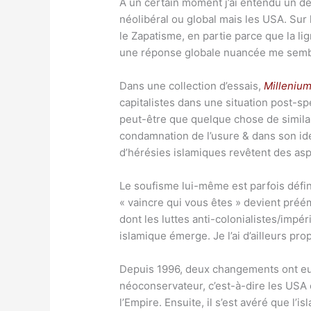
À un certain moment j’ai entendu un des
néolibéral ou global mais les USA. Sur
le Zapatisme, en partie parce que la l
une réponse globale nuancée me sembla
Dans une collection d’essais,
Milleniu
capitalistes dans une situation post-spe
peut-être que quelque chose de similair
condamnation de l’usure & dans son idé
d’hérésies islamiques revêtent des aspe
Le soufisme lui-même est parfois défini 
« vaincre qui vous êtes » devient préém
dont les luttes anti-colonialistes/impér
islamique émerge. Je l’ai d’ailleurs pr
Depuis 1996, deux changements ont eu l
néoconservateur, c’est-à-dire les USA
l’Empire. Ensuite, il s’est avéré que l’i