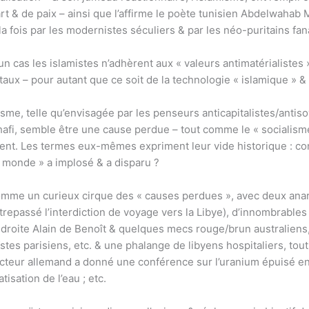
’art & de paix – ainsi que l’affirme le poète tunisien Abdelwah
a fois par les modernistes séculiers & par les néo-puritains fan
as les islamistes n’adhèrent aux « valeurs antimatérialistes ».
aux – pour autant que ce soit de la technologie « islamique » & d
sme, telle qu’envisagée par les penseurs anticapitalistes/ant
adhafi, semble être une cause perdue – tout comme le « socialis
nt. Les termes eux-mêmes expriment leur vide historique : comm
 monde » a implosé & a disparu ?
 comme un curieux cirque des « causes perdues », avec deux an
passé l’interdiction de voyage vers la Libye), d’innombrables f
e droite Alain de Benoît & quelques mecs rouge/brun australiens
stes parisiens, etc. & une phalange de libyens hospitaliers, to
cteur allemand a donné une conférence sur l’uranium épuisé en
tisation de l’eau ; etc.