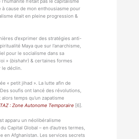
l’humanité n’était pas le capitalisme
tie à cause de mon enthousiasme pour
alisme était en pleine progression &
nières d’exprimer des stratégies anti-
piritualité Maya que sur l’anarchisme,
iel pour le socialisme dans sa
oi » (
bishahr
) & certaines formes
 le déclin.
 « petit jihad ». La lutte afin de
 Des soufis ont lancé des révolutions,
ait alors temps qu’un zapatisme
TAZ : Zone Autonome Temporaire
[6].
est apparu un néolibéralisme
 du Capital Global – en d’autres termes,
e en Afghanistan. Les services secrets