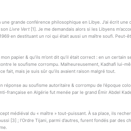
 à une grande conférence philosophique en Libye. J’ai écrit une c
t son
Livre Vert
[1]. Je me demandais alors si les Libyens m’accord
1969 en destituant un roi qui était aussi un maître soufi. Peut-êtr
mon papier & qu’ils m’ont dit qu’il était correct : en un certain s
contre le soufisme corrompu. Malheureusement, Kadhafi lui-mêm
 fait, mais je suis sûr qu’ils avaient raison malgré tout.
n réponse au soufisme autoritaire & corrompu de l’époque colo
ti-française en Algérie fut menée par le grand Émir Abdel Kader 
pt médiéval du « maître » tout-puissant. À sa place, ils recherch
ussi [3] ; l’Ordre Tijani, parmi d’autres, furent fondés par des c
ême.