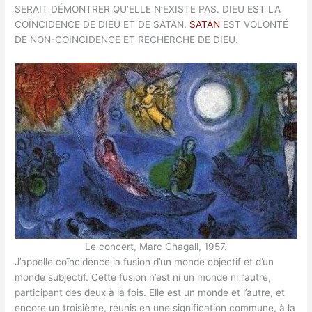
SERAIT DÉMONTRER QU’ELLE N’EXISTE PAS. DIEU EST LA
COÏNCIDENCE DE DIEU ET DE SATAN.
SATAN
EST VOLONTÉ
DE NON-COINCIDENCE ET RECHERCHE DE DIEU.
Le concert, Marc Chagall, 1957.
J’appelle coïncidence la fusion d’un monde objectif et d’un
monde subjectif. Cette fusion n’est ni un monde ni l’autre,
participant des deux à la fois. Elle est un monde et l’autre, et
encore un troisième, réunis en une signification commune, à la