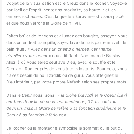
L’objet de la visualisation est le Creux dans le Rocher. Voyez-le
par l’oeil de l’esprit, sentez sa proximité, sa hauteur et les
ombres rocheuses. C’est là que le « karov me’od » sera placé,
et que nous verrons la Gloire de YHVH.
Faites brûler de l’encens et allumez des bougies, asseyez-vous
dans un endroit tranquille, soyez lavé de frais par le mikveh, le
bain rituel. «
Allez dans un champ d’herbes, car l’herbe
réveillera votre coeur
» nous dit Rabbi Nachman de Breslav.
Allez là où vous serez seul ave Dieu, avec le souffle et le
Creux du Rocher près de vous à tous instants. Pour cela, vous
n’avez besoin de nul Tzaddik ou de guru. Vous atteignez le
Dieu intérieur, par votre propre Nefesh selon ses propres mots.
Dans le
Bahir
nous lisons : «
la Gloire (Kavod) et le Coeur (Lev)
ont tous deux la même valeur numérique, 32. Ils sont tous
deux un, mais la Gloire se réfère à sa fonction supérieure et le
Coeur à sa fonction inférieure
« .
Le Rocher ou la montagne symbolise le sommet ou le but du