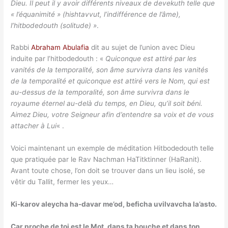
Dieu. Il peut il y avoir différents niveaux de devekuth telle que
« l’équanimité » (hishtavvut, l’indifférence de l’âme),
l’hitbodedouth (solitude) »
.
Rabbi
Abraham Abulafia
dit au sujet de l’union avec Dieu
induite par l’hitbodedouth : «
Quiconque est attiré par les
vanités de la temporalité, son âme survivra dans les vanités
de la temporalité et quiconque est attiré vers le Nom, qui est
au-dessus de la temporalité, son âme survivra dans le
royaume éternel au-delà du temps, en Dieu, qu’il soit béni.
Aimez Dieu, votre Seigneur afin d’entendre sa voix et de vous
attacher à Lui
« .
Voici maintenant un exemple de méditation Hitbodedouth telle
que pratiquée par le Rav Nachman HaTitktinner (HaRanit).
Avant toute chose, l’on doit se trouver dans un lieu isolé, se
vêtir du Tallit, fermer les yeux…
Ki-karov aleycha ha-davar me’od, beficha uvilvavcha la’asto.
Car proche de toi est le Mot, dans ta bouche et dans ton