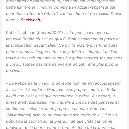
adéquates de l’hitdodedouth, son âme est immergée dans
cette lumière et il mourra comme Ben Azzai (kabbaliste qui
chercha à atteindre l’état d’avant la chute et de réaliser l’union
avec la
Shekhinah
)
« .
Rabbi Nachman (
Prières
10-11) : «
Le principal moyen par
lequel le Rebbe réussit ce qu’il fit était simplement la prière et
la supplication devant Dieu. Ce qui l’a aide le plus furent ses
prières dans sa langue natale, le yiddish. Il cherchait un lieu
retiré et passait tout son temps à exprimer toutes ses pensées
à Dieu… Toutes ces prières avaient un but : être plus proche
de Dieu
« .
«
Le Rebbe parla un jour à un jeune homme en l’encourageant
à s’isoler et à parler à Dieu avec ses propres mots. Le Rebbe
lui dit que c’est ainsi que commence la prière. Au départ, la
prière était l’expression individuelle à Dieu de ses pensées et
sentiments selon les mots propres à chacun. Rambam
(Maimonides) discute de cela dans son code de loi juive au
début de la section sur la prière. Il dit que c’était la forme
originelle de la prière avant la formalisation de la liturgie par