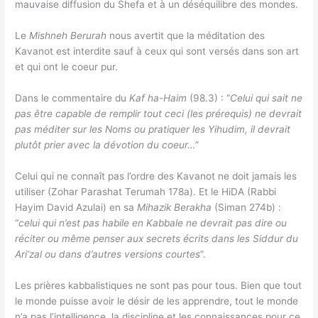
mauvaise diffusion du Shefa et à un déséquilibre des mondes.
Le
Mishneh Berurah
nous avertit que la méditation des
Kavanot est interdite sauf à ceux qui sont versés dans son art
et qui ont le coeur pur.
Dans le commentaire du
Kaf ha-Haim
(98.3) : “
Celui qui sait ne
pas être capable de remplir tout ceci (les prérequis) ne devrait
pas méditer sur les Noms ou pratiquer les Yihudim, il devrait
plutôt prier avec la dévotion du coeur…
”
Celui qui ne connaît pas l’ordre des Kavanot ne doit jamais les
utiliser (Zohar Parashat Terumah 178a). Et le HiDA (Rabbi
Hayim David Azulai) en sa
Mihazik Berakha
(Siman 274b) :
“
celui qui n’est pas habile en Kabbale ne devrait pas dire ou
réciter ou même penser aux secrets écrits dans les Siddur du
Ari’zal ou dans d’autres versions courtes
”.
Les prières kabbalistiques ne sont pas pour tous. Bien que tout
le monde puisse avoir le désir de les apprendre, tout le monde
n’a pas l’intelligence, la discipline et les connaissances pour ce