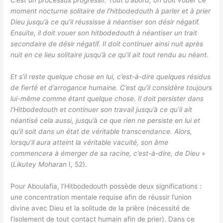
C’est un processus progressif. Tout d’abord, on doit vouer ce
moment nocturne solitaire de l’hitbodedouth à parler et à prier
Dieu jusqu’à ce qu’il réussisse à néantiser son désir négatif.
Ensuite, il doit vouer son hitbodedouth à néantiser un trait
secondaire de désir négatif. Il doit continuer ainsi nuit après
nuit en ce lieu solitaire jusqu’à ce qu’il ait tout rendu au néant.
Et s’il reste quelque chose en lui, c’est-à-dire quelques résidus
de fierté et d’arrogance humaine. C’est qu’il considère toujours
lui-même comme étant quelque chose. Il doit persister dans
l’Hitbodedouth et continuer son travail jusqu’à ce qu’il ait
néantisé cela aussi, jusqu’à ce que rien ne persiste en lui et
qu’il soit dans un état de véritable transcendance. Alors,
lorsqu’il aura atteint la véritable vacuité, son âme
commencera à émerger de sa racine, c’est-à-dire, de Dieu
»
(
Likutey Moharan
I, 52).
Pour Aboulafia, l’Hitbodedouth possède deux significations :
une concentration mentale requise afin de réussir l’union
divine avec Dieu et la solitude de la prière (nécessité de
l’isolement de tout contact humain afin de prier). Dans ce