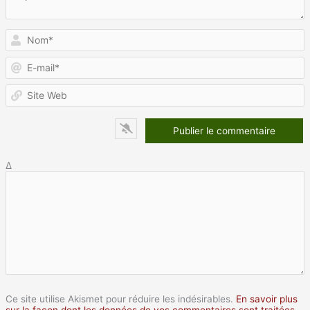
N
E
m
S
W
Δ
Ce site utilise Akismet pour réduire les indésirables.
En savoir plus