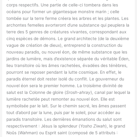
corps respectifs. Une partie de celle-ci tombera dans les
océans pour former un gigantesque monstre marin ; celle
tombée sur la terre ferme créera les arbres et les plantes. Les
archontes femelles avorteront d’une substance qui peuplera la
terre des 5 genres de créatures vivantes, correspondant aux
cinq espèces de démons. Le grand architecte (de la deuxième
vague de création de dieux), entreprend la construction du
nouveau paradis, ou nouvel éon, de même substance que les
jardins de lumière, mais d’existence séparée du véritable Éden,
lieu transitoire où les âmes rachetées, évadées des ténèbres,
pourront se reposer pendant la lutte cosmique. En effet, le
paradis éternel doit rester isolé du conflit. Le gouverneur du
nouvel éon sera le premier homme. La troisième divinité de
salut est la Colonne de gloire (
Srosh-ahray
), canal par lequel la
lumière rachetée peut remonter au nouvel éon. Elle est
symbolisée par le lait. Sur le chemin sacré, les âmes passent
tout d’abord par la lune, puis par le soleil, pour accéder au
paradis transitoire. Les dernières émanations du salut sont
respectivement : Jésus la splendeur (
Yosho Ziwah
), le grand
Noûs (
Wahman
) ou Esprit saint (composé de 5 attributs :