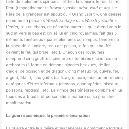
faite de 5 éléments spirituels : l’éther, la lumière, le feu, l’air et
l’eau (respectivement :
frawahr
,
roshn
,
adur
,
wad
et
ab
). Le
Père de la grandeur est époux du « Grand Esprit », une déesse
nommée en persan «
Waxsh zindag
» ou «
Waxsh yozdahr
».
L’enfer, lieu de chaos, de désordre matériel, qui s’étend vers le
sud et vers le bas est divisé lui en cinq royaumes, fait des 5
éléments ténébreux (quatre éléments corrompus, ténèbres à
la place de la lumière, l’eau est poison, le feu qui chauffe
devient le feu qui brûle…etc.). Chacun des royaumes
comprend cinq gouffres, cinq arbres ténébreux, cinq rois ou
archontes (à forme de démons bipèdes bisexués, de lion,
d’aigle, de poisson et de dragon), cinq métaux (or, cuivre, fer,
argent, étain), cinq goûts (salé, aigre, acre, fade, amer) et cinq
catégories d’êtres infernaux (démons, quadrupèdes, oiseaux,
poissons, reptiles)…etc. Le Prince des ténèbres combine en lui
tous ces attributs, et personnifie la matière ou sa première
manifestation.
La guerre cosmique, la première émanation
La guerre entre la lumière et les ténèbres a commencé lorsque