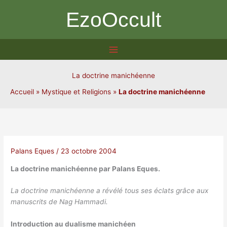
Aller
EzoOccult
au
contenu
La doctrine manichéenne
Accueil
»
Mystique et Religions
»
La doctrine manichéenne
Palans Eques
/
23 octobre 2004
La doctrine manichéenne par Palans Eques.
La doctrine manichéenne a révélé tous ses éclats grâce aux
manuscrits de Nag Hammadi.
Introduction au dualisme manichéen