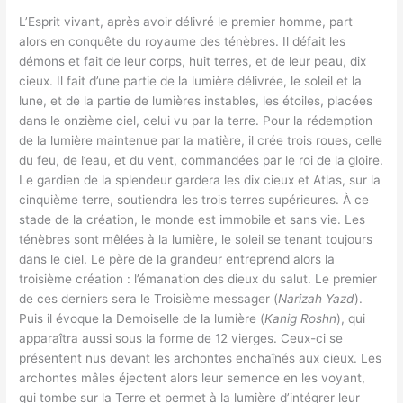
L’Esprit vivant, après avoir délivré le premier homme, part
alors en conquête du royaume des ténèbres. Il défait les
démons et fait de leur corps, huit terres, et de leur peau, dix
cieux. Il fait d’une partie de la lumière délivrée, le soleil et la
lune, et de la partie de lumières instables, les étoiles, placées
dans le onzième ciel, celui vu par la terre. Pour la rédemption
de la lumière maintenue par la matière, il crée trois roues, celle
du feu, de l’eau, et du vent, commandées par le roi de la gloire.
Le gardien de la splendeur gardera les dix cieux et Atlas, sur la
cinquième terre, soutiendra les trois terres supérieures. À ce
stade de la création, le monde est immobile et sans vie. Les
ténèbres sont mêlées à la lumière, le soleil se tenant toujours
dans le ciel. Le père de la grandeur entreprend alors la
troisième création : l’émanation des dieux du salut. Le premier
de ces derniers sera le Troisième messager (
Narizah Yazd
).
Puis il évoque la Demoiselle de la lumière (
Kanig Roshn
), qui
apparaîtra aussi sous la forme de 12 vierges. Ceux-ci se
présentent nus devant les archontes enchaînés aux cieux. Les
archontes mâles éjectent alors leur semence en les voyant,
qui tombe sur la Terre et permet à la lumière d’intégrer leur