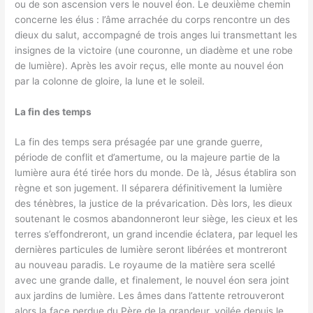
ou de son ascension vers le nouvel éon. Le deuxième chemin
concerne les élus : l’âme arrachée du corps rencontre un des
dieux du salut, accompagné de trois anges lui transmettant les
insignes de la victoire (une couronne, un diadème et une robe
de lumière). Après les avoir reçus, elle monte au nouvel éon
par la colonne de gloire, la lune et le soleil.
La fin des temps
La fin des temps sera présagée par une grande guerre,
période de conflit et d’amertume, ou la majeure partie de la
lumière aura été tirée hors du monde. De là, Jésus établira son
règne et son jugement. Il séparera définitivement la lumière
des ténèbres, la justice de la prévarication. Dès lors, les dieux
soutenant le cosmos abandonneront leur siège, les cieux et les
terres s’effondreront, un grand incendie éclatera, par lequel les
dernières particules de lumière seront libérées et montreront
au nouveau paradis. Le royaume de la matière sera scellé
avec une grande dalle, et finalement, le nouvel éon sera joint
aux jardins de lumière. Les âmes dans l’attente retrouveront
alors la face perdue du Père de la grandeur, voilée depuis le