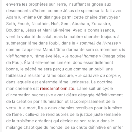
enverra les prophètes sur Terre, insufflant la gnose aux
descendants d’Adam, comme Jésus de splendeur l’a fait avec
Adam lui-même On distingue parmi cette chaîne d’envoyés :
Seth, Enoch, Nicothée, Noé, Sem, Abraham, Zoroastre,
Bouddha, Jésus et Mani lui-même. Avec la connaissance,
vient la volonté de salut, mais la matière cherche toujours à
submerger l’âme dans l’oubli, dans le «
sommeil de l’ivresse
»
comme L’appellera Mani. L’âme dormante sera surnommée «
le
vieil homme
», l’âme éveillée, «
le nouvel homme
» (image prise
de Paul). Étant elle-même lumière, donc essentiellement
bonne, le péché ne sera perçu que comme un oubli, une
faiblesse à résister à l’âme obscure, «
le cadavre du corps
»,
dans laquelle est enfermée l’âme lumineuse. La doctrine
manichéenne est
réincarnationniste
. L’âme suit un cycle
d’incarnation successive avant d’être dégagée définitivement
de la création par l’illumination et l’accomplissement de la
vertu. A la mort, il y a deux chemins possibles pour la lumière
de l’âme : celle-ci se rend auprès de la justice juste (émanée
de la troisième création) qui décide de son retour dans le
mélange chaotique du monde, de sa chute définitive en enfer