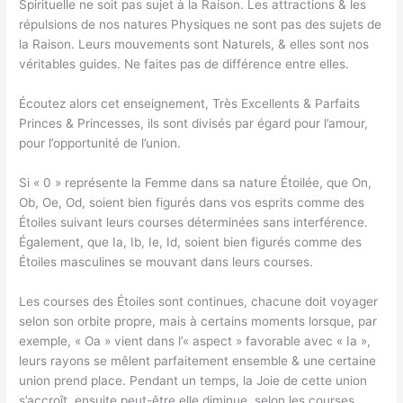
Spirituelle ne soit pas sujet à la Raison. Les attractions & les
répulsions de nos natures Physiques ne sont pas des sujets de
la Raison. Leurs mouvements sont Naturels, & elles sont nos
véritables guides. Ne faites pas de différence entre elles.
Écoutez alors cet enseignement, Très Excellents & Parfaits
Princes & Princesses, ils sont divisés par égard pour l’amour,
pour l’opportunité de l’union.
Si « 0 » représente la Femme dans sa nature Étoilée, que On,
Ob, Oe, Od, soient bien figurés dans vos esprits comme des
Étoiles suivant leurs courses déterminées sans interférence.
Également, que Ia, Ib, Ie, Id, soient bien figurés comme des
Étoiles masculines se mouvant dans leurs courses.
Les courses des Étoiles sont continues, chacune doit voyager
selon son orbite propre, mais à certains moments lorsque, par
exemple, « Oa » vient dans l’« aspect » favorable avec « Ia »,
leurs rayons se mêlent parfaitement ensemble & une certaine
union prend place. Pendant un temps, la Joie de cette union
s’accroît, ensuite peut-être elle diminue, selon les courses