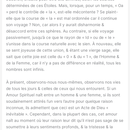
déterminées de ces Étoiles. Mais, lorsque, pour un temps, « Oa
» perd le contrôle de « Ia », est-elle mécontente ? Se plaint-
elle que la course de « Ia » est mal ordonnée car il continue
son voyage ? Non, car alors il y aurait disharmonie &
désaccord entre ces sphères. Au contraire, si elle voyage
passivement, jusqu’à ce que le rayon de « Id » ou de « Ie »
s’unisse dans la course naturelle avec le sien. À nouveau, elle
se sent joyeuse de cette union, & étant une vierge sage, elle
sait que cette joie est celle du « 0 » & du « 1 », de l’Homme &
de la Femme, car il n’y a pas de différence en réalité, tous les
nombres sont infinis.
À présent, observons-nous nous-mêmes, observons nos vies
de tous les jours & celles de ceux qui nous entourent. Si un
Amour Spirituel naît entre un homme & une femme, si ils sont
soudainement attirés l’un vers l’autre pour quelque raison
inconnue, ils admettent que ceci est un Acte de Dieu «
inévitable ». Cependant, dans la plupart des cas, cet amour
naît au moment où leur raison leur dit qu’il n’est pas sage de se
soumettre à leurs sentiments profonds, & la tristesse & la