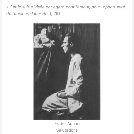
«
Car je suis divisée par égard pour l’amour, pour l’opportunité
de l’union
». (
Liber AL
, I, 29)
Frater Achad
Salutations