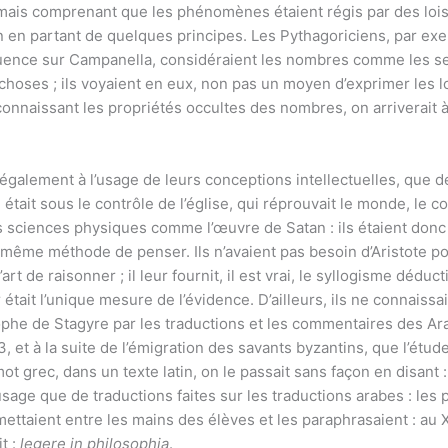
 mais comprenant que les phénomènes étaient régis par des lois 
on en partant de quelques principes. Les Pythagoriciens, par ex
uence sur Campanella, considéraient les nombres comme les seuls
ses ; ils voyaient en eux, non pas un moyen d’exprimer les lo
 connaissant les propriétés occultes des nombres, on arriverait 
alement à l’usage de leurs conceptions intellectuelles, que d
e était sous le contrôle de l’église, qui réprouvait le monde, le c
s sciences physiques comme l’œuvre de Satan : ils étaient donc
 même méthode de penser. Ils n’avaient pas besoin d’Aristote 
art de raisonner ; il leur fournit, il est vrai, le syllogisme déduc
était l’unique mesure de l’évidence. D’ailleurs, ils ne connaiss
e de Stagyre par les traductions et les commentaires des Arabe
 et à la suite de l’émigration des savants byzantins, que l’étu
ot grec, dans un texte latin, on le passait sans façon en disant 
 usage que de traductions faites sur les traductions arabes : l
mettaient entre les mains des élèves et les paraphrasaient : au X
it :
legere in philosophia
.