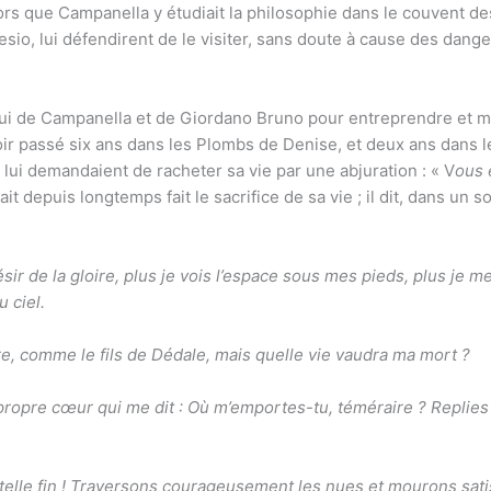
alors que Campanella y étudiait la philosophie dans le couvent d
sio, lui défendirent de le visiter, sans doute à cause des dange
elui de Campanella et de Giordano Bruno pour entreprendre et me
ir passé six ans dans les Plombs de Denise, et deux ans dans l
 lui demandaient de racheter sa vie par une abjuration : « V
ous 
vait depuis longtemps fait le sacrifice de sa vie ; il dit, dans un
sir de la gloire, plus je vois l’espace sous mes pieds, plus je m
 ciel.
re, comme le fils de Dédale, mais quelle vie vaudra ma mort ?
 propre cœur qui me dit : Où m’emportes-tu, téméraire ? Replies
telle fin ! Traversons courageusement les nues et mourons satisf