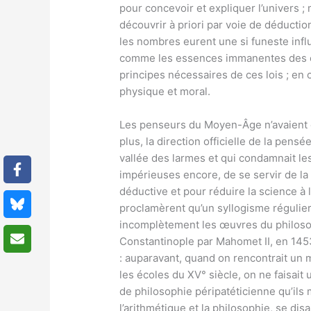
pour concevoir et expliquer l’univers ;
découvrir à priori par voie de déducti
les nombres eurent une si funeste infl
comme les essences immanentes des cho
principes nécessaires de ces lois ; en
physique et moral.
Les penseurs du Moyen-Âge n’avaient ég
plus, la direction officielle de la pensé
vallée des larmes et qui condamnait le
impérieuses encore, de se servir de la
déductive et pour réduire la science à l’
proclamèrent qu’un syllogisme régulier 
incomplètement les œuvres du philosoph
Constantinople par Mahomet II, en 1453,
: auparavant, quand on rencontrait un m
les écoles du XV° siècle, on ne faisait
de philosophie péripatéticienne qu’ils 
l’arithmétique et la philosophie, se disa