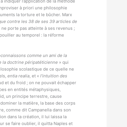
 à indiquer l’application de la méthode
mproviser à priori une philosophie
rguments la torture et le bûcher. Marx
aque contre les 38 de ses 39 articles de
 ne porte pas atteinte à ses revenus ;
épouiller au temporel : la réforme
reconnaissons comme un ami de la
 la doctrine péripatéticienne
» qui
philosophie scolastique de ce quelle ne
els,
entia realia
, et «
l’intuition des
ud et du froid ; on ne pouvait échapper
cipes en entités métaphysiques,
oid, un principe terrestre, cause
r dominer la matière, la base des corps
rdre, comme dit Campanella dans son
dans la création, il lui laissa la
 se faire oublier, il quitta Naples et