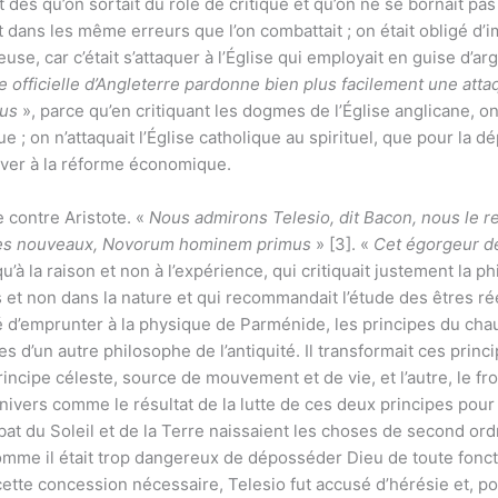
t dès qu’on sortait du rôle de critique et qu’on ne se bornait pas
dans les même erreurs que l’on combattait ; on était obligé d’i
use, car c’était s’attaquer à l’Église qui employait en guise d’a
se officielle d’Angleterre pardonne bien plus facilement une att
nus
», parce qu’en critiquant les dogmes de l’Église anglicane, on
ue ; on n’attaquait l’Église catholique au spirituel, que pour la d
river à la réforme économique.
e contre Aristote. «
Nous admirons Telesio, dit Bacon, nous le 
mes nouveaux, Novorum hominem primus
» [3]. «
Cet égorgeur de
u’à la raison et non à l’expérience, qui critiquait justement la 
s et non dans la nature et qui recommandait l’étude des êtres ré
gé d’emprunter à la physique de Parménide, les principes du cha
es d’un autre philosophe de l’antiquité. Il transformait ces prin
principe céleste, source de mouvement et de vie, et l’autre, le fr
l’univers comme le résultat de la lutte de ces deux principes pou
bat du Soleil et de la Terre naissaient les choses de second o
me il était trop dangereux de déposséder Dieu de toute fonction 
ette concession nécessaire, Telesio fut accusé d’hérésie et, pour