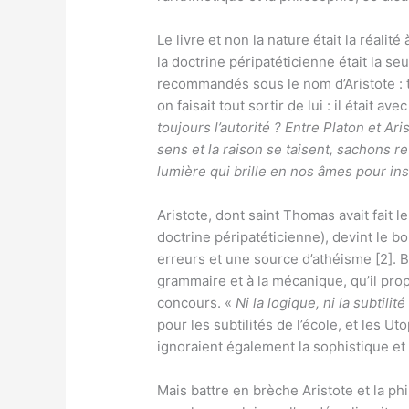
Le livre et non la nature était la réali
la doctrine péripatéticienne était la se
recommandés sous le nom d’Aristote : to
on faisait tout sortir de lui : il était ave
toujours l’autorité ? Entre Platon et Ar
sens et la raison se taisent, sachons r
lumière qui brille en nos âmes pour ins
Aristote, dont saint Thomas avait fait le
doctrine péripatéticienne), devint le b
erreurs et une source d’athéisme [2]. B
grammaire et à la mécanique, qu’il prop
concours. «
Ni la logique, ni la subtili
pour les subtilités de l’école, et les 
ignoraient également la sophistique et 
Mais battre en brèche Aristote et la ph