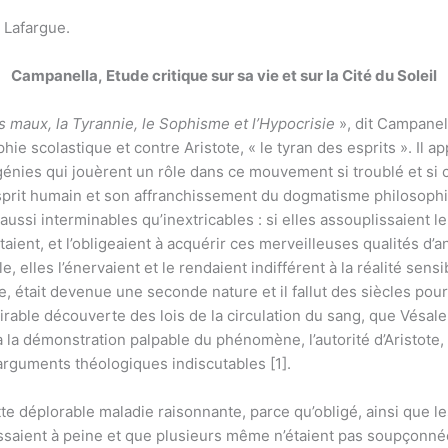
l Lafargue.
Campanella, Etude critique sur sa vie et sur la Cité du Soleil
 maux, la Tyrannie, le Sophisme et l’Hypocrisie
», dit Campanell
hie scolastique et contre Aristote, « le tyran des esprits ». Il a
énies qui jouèrent un rôle dans ce mouvement si troublé et si 
esprit humain et son affranchissement du dogmatisme philosoph
 aussi interminables qu’inextricables : si elles assouplissaient 
ttaient, et l’obligeaient à acquérir ces merveilleuses qualités d’a
, elles l’énervaient et le rendaient indifférent à la réalité sensi
nce, était devenue une seconde nature et il fallut des siècles po
able découverte des lois de la circulation du sang, que Vésale,
 à la démonstration palpable du phénomène, l’autorité d’Aristote,
rguments théologiques indiscutables [1].
te déplorable maladie raisonnante, parce qu’obligé, ainsi que le
ssaient à peine et que plusieurs même n’étaient pas soupçonnées