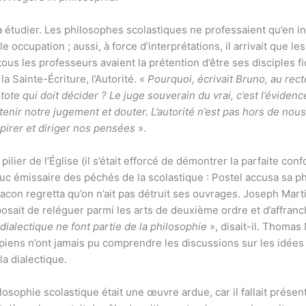
té à étudier. Les philosophes scolastiques ne professaient qu’en in
ule occupation ; aussi, à force d’interprétations, il arrivait que 
us les professeurs avaient la prétention d’être ses disciples fid
c la Sainte-Écriture, l’Autorité. «
Pourquoi, écrivait Bruno, au rect
istote qui doit décider ? Le juge souverain du vrai, c’est l’éviden
etenir notre jugement et douter. L’autorité n’est pas hors de nou
pirer et diriger nos pensées
».
 pilier de l’Église (il s’était efforcé de démontrer la parfaite c
ouc émissaire des péchés de la scolastique : Postel accusa sa ph
acon regretta qu’on n’ait pas détruit ses ouvrages. Joseph Martin
osait de reléguer parmi les arts de deuxième ordre et d’affranch
té dialectique ne font partie de la philosophie
», disait-il. Thomas
Utopiens n’ont jamais pu comprendre les discussions sur les idées
la dialectique.
ilosophie scolastique était une œuvre ardue, car il fallait pré