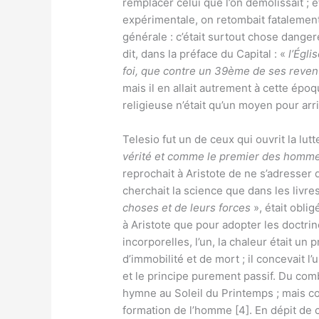
remplacer celui que l’on démolissait ; e
expérimentale, on retombait fatalement 
générale : c’était surtout chose dangere
dit, dans la préface du Capital : «
l’Égli
foi, que contre un 39ème de ses reve
mais il en allait autrement à cette époq
religieuse n’était qu’un moyen pour ar
Telesio fut un de ceux qui ouvrit la lutt
vérité et comme le premier des hom
reprochait à Aristote de ne s’adresser q
cherchait la science que dans les livre
choses et de leurs forces
», était obli
à Aristote que pour adopter les doctrin
incorporelles, l’un, la chaleur était un 
d’immobilité et de mort ; il concevait 
et le principe purement passif. Du com
hymne au Soleil du Printemps ; mais com
formation de l’homme [4]. En dépit de c