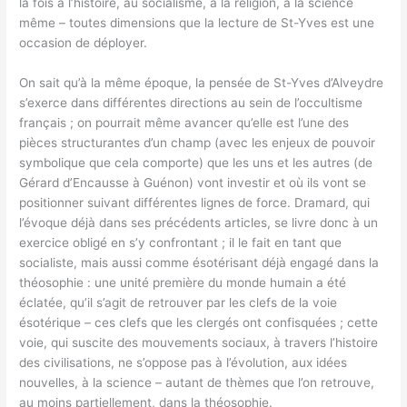
la fois à l’histoire, au socialisme, à la religion, à la science
même – toutes dimensions que la lecture de St-Yves est une
occasion de déployer.
On sait qu’à la même époque, la pensée de St-Yves d’Alveydre
s’exerce dans différentes directions au sein de l’occultisme
français ; on pourrait même avancer qu’elle est l’une des
pièces structurantes d’un champ (avec les enjeux de pouvoir
symbolique que cela comporte) que les uns et les autres (de
Gérard d’Encausse à Guénon) vont investir et où ils vont se
positionner suivant différentes lignes de force. Dramard, qui
l’évoque déjà dans ses précédents articles, se livre donc à un
exercice obligé en s’y confrontant ; il le fait en tant que
socialiste, mais aussi comme ésotérisant déjà engagé dans la
théosophie : une unité première du monde humain a été
éclatée, qu’il s’agit de retrouver par les clefs de la voie
ésotérique – ces clefs que les clergés ont confisquées ; cette
voie, qui suscite des mouvements sociaux, à travers l’histoire
des civilisations, ne s’oppose pas à l’évolution, aux idées
nouvelles, à la science – autant de thèmes que l’on retrouve,
au moins partiellement, dans la théosophie.