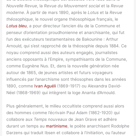
Nouvelle Revue
, la
Revue du Mouvement social
et la
Revue
moderne
. À partir de mars 1890, après le
Lotus
et la
Revue
théosophique
, le nouvel organe théosophique français, le
Lotus bleu
, a pour directeur l’ancien élu de la Commune et
penseur d’orientation proudhonienne et anarchisante, qui fut
l’un des exécuteurs testamentaires de Bakounine : Arthur
Arnould, qui s’est rapproché de la théosophie depuis 1884. Ce
noyau comprend aussi des auteurs engagés, journalistes
anciens opposants à l’Empire, sympathisants de la Commune,
comme Eugnène Nus. Et, dans la nouvelle génération née
autour de 1865, de jeunes artistes et futurs voyageurs
influencés par l’anarchisme sont théosophes dans les années
1890, comme
Ivan Aguéli
(1869-1917) ou Alexandra David-
Néel (1868-1969) qui intègrent la loge Ananta d’Arnould.
Plus généralement, le milieu occultiste comprend aussi alors
des hommes comme l’écrivain Paul Adam (1862-1920) qui
collabore aux
Temps nouveaux
de Jean Grave et adhère
durant un temps au
martinisme
, le poète anarchisant Rodolphe
Darzens qui traduit Ibsen et collabore à l’
Initiation
, ou l’auteur