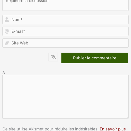
N
E
m
S
W
Δ
Ce site utilise Akismet pour réduire les indésirables.
En savoir plus