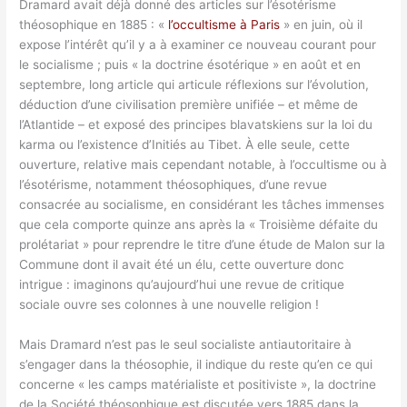
Dramard avait déjà donné des articles sur l’ésotérisme
théosophique en 1885 : «
l’occultisme à Paris
» en juin, où il
expose l’intérêt qu’il y a à examiner ce nouveau courant pour
le socialisme ; puis « la doctrine ésotérique » en août et en
septembre, long article qui articule réflexions sur l’évolution,
déduction d’une civilisation première unifiée – et même de
l’Atlantide – et exposé des principes blavatskiens sur la loi du
karma ou l’existence d’Initiés au Tibet. À elle seule, cette
ouverture, relative mais cependant notable, à l’occultisme ou à
l’ésotérisme, notamment théosophiques, d’une revue
consacrée au socialisme, en considérant les tâches immenses
que cela comporte quinze ans après la « Troisième défaite du
prolétariat » pour reprendre le titre d’une étude de Malon sur la
Commune dont il avait été un élu, cette ouverture donc
intrigue : imaginons qu’aujourd’hui une revue de critique
sociale ouvre ses colonnes à une nouvelle religion !
Mais Dramard n’est pas le seul socialiste antiautoritaire à
s’engager dans la théosophie, il indique du reste qu’en ce qui
concerne « les camps matérialiste et positiviste », la doctrine
de la Société théosophique est discutée vers 1885 dans la