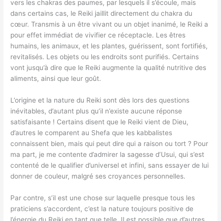
vers les chakras des paumes, par lesquels il s’écoule, mais
dans certains cas, le Reiki jaillit directement du chakra du
cœur. Transmis à un être vivant ou un objet inanimé, le Reiki a
pour effet immédiat de vivifier ce réceptacle. Les êtres
humains, les animaux, et les plantes, guérissent, sont fortifiés,
revitalisés. Les objets ou les endroits sont purifiés. Certains
vont jusqu’à dire que le Reiki augmente la qualité nutritive des
aliments, ainsi que leur goût.
L’origine et la nature du Reiki sont dès lors des questions
inévitables, d’autant plus qu’il n’existe aucune réponse
satisfaisante ! Certains disent que le Reiki vient de Dieu,
d’autres le comparent au Shefa que les kabbalistes
connaissent bien, mais qui peut dire qui a raison ou tort ? Pour
ma part, je me contente d’admirer la sagesse d’Usui, qui s’est
contenté de le qualifier d’universel et infini, sans essayer de lui
donner de couleur, malgré ses croyances personnelles.
Par contre, s’il est une chose sur laquelle presque tous les
praticiens s’accordent, c’est la nature toujours positive de
l’énergie du Reiki en tant que telle. Il est possible que d’autres