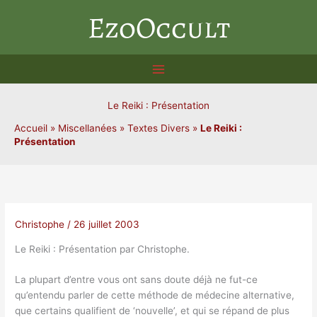
Aller
EzoOccult
au
contenu
Le Reiki : Présentation
Accueil
»
Miscellanées
»
Textes Divers
»
Le Reiki :
Présentation
Christophe
/
26 juillet 2003
Le Reiki : Présentation par Christophe.
La plupart d’entre vous ont sans doute déjà ne fut-ce
qu’entendu parler de cette méthode de médecine alternative,
que certains qualifient de ‘nouvelle’, et qui se répand de plus