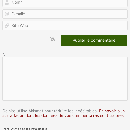
E
m
S
W
Δ
Ce site utilise Akismet pour réduire les indésirables.
En savoir plus
sur la façon dont les données de vos commentaires sont traitées
.
23
COMMENTAIRES