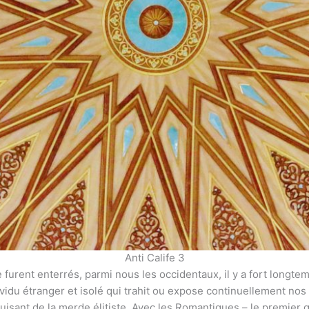
Anti Calife 3
 furent enterrés, parmi nous les occidentaux, il y a fort longtem
ndividu étranger et isolé qui trahit ou expose continuellement n
uisant de la merde élitiste. Avec les Romantiques – le premier