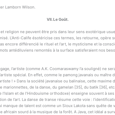
Peter Lamborn Wilson.
VII. Le Goût.
et religion ne peuvent être pris dans leur sens exotérique usuel
sé. L’Anti-Calife ésotéricise ces termes, les retourne, opère s
s encore différencié le rituel et l’art, le mysticisme et la consci
mots antédiluviens remontés à la surface satisferaient nos beso
angage, l’artiste (comme A.K. Coomaraswamy l’a souligné) ne ser
artiste spécial. En effet, comme le pamong javanais ou maître 
rtiste ! » Dans la société javanaise ou balinaise, cette maxime d
de marionnettes, de la danse, du gamelan [35], du batik [36], etc
e l’Islam et de l’Hindouisme orthodoxe) enseigne souvent à ses
on de l’art. La danse de transe résume cette voie : l’identificatio
s qui manque de talent est comme un Sioux Lakota sans quête de
africain sourd à la musique de la forêt. A Java, cet idéal a su