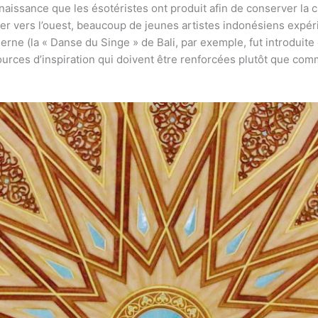
renaissance que les ésotéristes ont produit afin de conserver la
rder vers l’ouest, beaucoup de jeunes artistes indonésiens exp
erne (la « Danse du Singe » de Bali, par exemple, fut introduite
rces d’inspiration qui doivent être renforcées plutôt que com