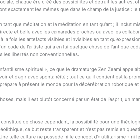
iale, chaque ère créé des possibilités et détruit les autres, off
 sont exactement les mêmes que dans le champ de la justice : le t
t en tant que méditation et la méditation en tant qu’art ; il inclut
directe et belle avec les camarades proches ou avec les collabor
 à la fois les artefacts visibles et invisibles en tant qu’expressio
 d’un code de l’artiste qui a en lui quelque chose de l’antique co
es les libertés non conventionnelles.
nfantilisme spirituel », ce que le dramaturge Zen Zeami appelait
voir et d’agir avec spontanéité ; tout ce qu’il contient est la pr
 prépare à présent le monde pour la décérébration robotique et 
 choses, mais il est plutôt concerné par un état de l’esprit, un ma
nstitué de chose cependant, la possibilité pour une théologie n
 paléolithique, ce but reste transparent et n’est pas remis en ques
Une telle culture ne possède ni le concept d’« utilitarisme » ni le