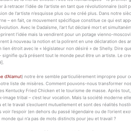
retracer l’idée de l’artiste en tant que révolutionnaire (soit pr
sion de l’artiste n’esquisse plus ou ne créé plus. Dans notre siè
derne – en fait, ce mouvement spécifique constitue ce qui est a
révolution. Avec le Dadaïsme, l’art fut déclaré mort et simultan
eprirent l’idée mais la vendirent pour un potage vienno-moscovi
èrent à nouveau la notion et la polirent en une déclaration des a
lien étroit avec le « législateur non désiré » de Shelly. Dire q
– signifie qu’à présent tout le monde peut être un artiste. Le c
].
e d’Alamut
) notre ère semble particulièrement impropre pour c
 notre liste de misères. Comment pouvons-nous transformer nos 
r des Kentucky Fried Chicken et le tourisme de masse. Après tout,
ock-image tribal – c’est leur vocation. Mais la société moderne el
et le travail s’excluent mutuellement et sont des réalités hostile
voir l’espoir (en dehors du passé légendaire ou de l’orient exo
 monde qui n’a pas de mots distincts pour jeu et travail ?