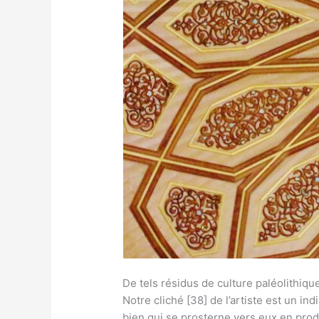
De tels résidus de culture paléolithique
Notre cliché [38] de l’artiste est un i
bien qui se prosterne vers eux en prod