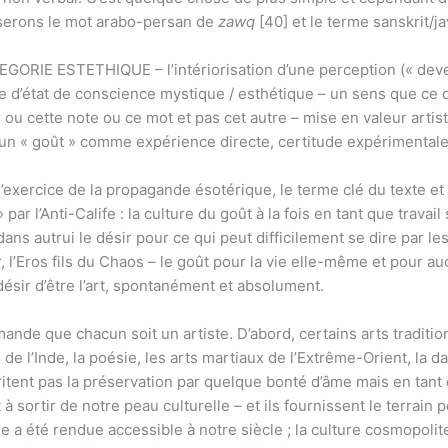
iserons le mot arabo-persan de
zawq
[40] et le terme sanskrit/j
RIE ESTETHIQUE – l’intériorisation d’une perception (« deven
d’état de conscience mystique / esthétique – un sens que ce qui
 ou cette note ou ce mot et pas cet autre – mise en valeur artist
– un « goût » comme expérience directe, certitude expérimental
e l’exercice de la propagande ésotérique, le terme clé du texte e
par l’Anti-Calife : la culture du goût à la fois en tant que trava
dans autrui le désir pour ce qui peut difficilement se dire par le
r, l’Eros fils du Chaos – le goût pour la vie elle-même et pour 
ésir d’être l’art, spontanément et absolument.
mande que chacun soit un artiste. D’abord, certains arts tradition
e l’Inde, la poésie, les arts martiaux de l’Extrême-Orient, la da
éritent pas la préservation par quelque bonté d’âme mais en tan
à sortir de notre peau culturelle – et ils fournissent le terrain p
 a été rendue accessible à notre siècle ; la culture cosmopolit