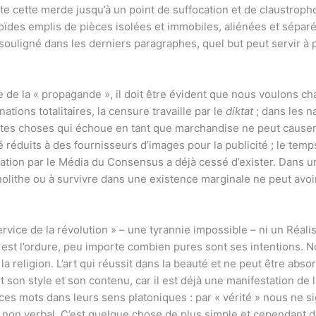
te cette merde jusqu’à un point de suffocation et de claustrop
es emplis de pièces isolées et immobiles, aliénées et séparée
 souligné dans les derniers paragraphes, quel but peut servir à p
de la « propagande », il doit être évident que nous voulons ch
nations totalitaires, la censure travaille par le
diktat
; dans les n
outes choses qui échoue en tant que marchandise ne peut causer
é réduits à des fournisseurs d’images pour la publicité ; le tem
ation par le Média du Consensus a déjà cessé d’exister. Dans une 
nolithe ou à survivre dans une existence marginale ne peut avoir
service de la révolution » – une tyrannie impossible – ni un Réali
 est l’ordure, peu importe combien pures sont ses intentions. Non,
est la religion. L’art qui réussit dans la beauté et ne peut être ab
 son style et son contenu, car il est déjà une manifestation de
s mots dans leurs sens platoniques : par « vérité » nous ne sig
on verbal. C’est quelque chose de plus simple et cependant de pl