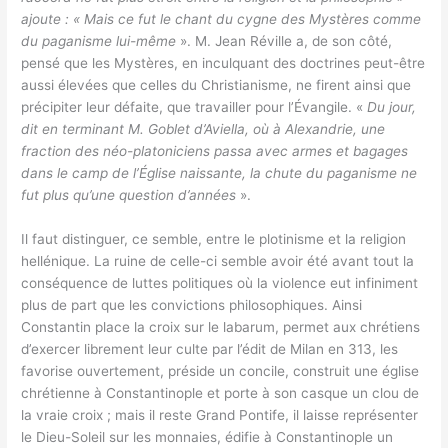
ajoute : « Mais ce fut le chant du cygne des Mystères comme
du paganisme lui-même
». M. Jean Réville a, de son côté,
pensé que les Mystères, en inculquant des doctrines peut-être
aussi élevées que celles du Christianisme, ne firent ainsi que
précipiter leur défaite, que travailler pour l’Évangile. «
Du jour,
dit en terminant M. Goblet d’Aviella, où à Alexandrie, une
fraction des néo-platoniciens passa avec armes et bagages
dans le camp de l’Église naissante, la chute du paganisme ne
fut plus qu’une question d’années
».
Il faut distinguer, ce semble, entre le plotinisme et la religion
hellénique. La ruine de celle-ci semble avoir été avant tout la
conséquence de luttes politiques où la violence eut infiniment
plus de part que les convictions philosophiques. Ainsi
Constantin place la croix sur le labarum, permet aux chrétiens
d’exercer librement leur culte par l’édit de Milan en 313, les
favorise ouvertement, préside un concile, construit une église
chrétienne à Constantinople et porte à son casque un clou de
la vraie croix ; mais il reste Grand Pontife, il laisse représenter
le Dieu-Soleil sur les monnaies, édifie à Constantinople un