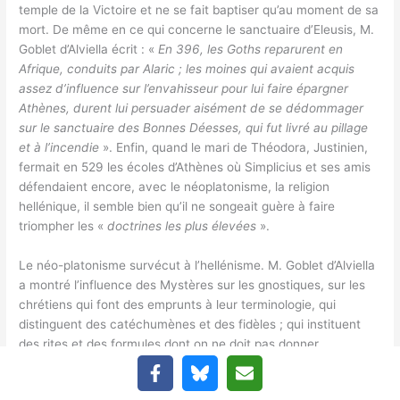
temple de la Victoire et ne se fait baptiser qu’au moment de sa
mort. De même en ce qui concerne le sanctuaire d’Eleusis, M.
Goblet d’Alviella écrit : «
En 396, les Goths reparurent en
Afrique, conduits par Alaric ; les moines qui avaient acquis
assez d’influence sur l’envahisseur pour lui faire épargner
Athènes, durent lui persuader aisément de se dédommager
sur le sanctuaire des Bonnes Déesses, qui fut livré au pillage
et à l’incendie
». Enfin, quand le mari de Théodora, Justinien,
fermait en 529 les écoles d’Athènes où Simplicius et ses amis
défendaient encore, avec le néoplatonisme, la religion
hellénique, il semble bien qu’il ne songeait guère à faire
triompher les «
doctrines les plus élevées
».
Le néo-platonisme survécut à l’hellénisme. M. Goblet d’Alviella
a montré l’influence des Mystères sur les gnostiques, sur les
chrétiens qui font des emprunts à leur terminologie, qui
distinguent des catéchumènes et des fidèles ; qui instituent
des rites et des formules dont on ne doit pas donner
connaissance aux non-initiés ; qui ont des degrés d’initiation et
qui utilisent, dans toutes les communautés fondées en terre