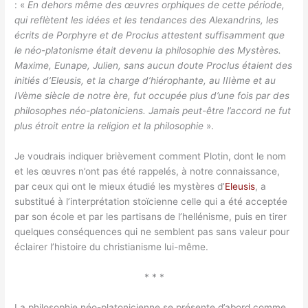
: «
En dehors même des œuvres orphiques de cette période,
qui reflètent les idées et les tendances des Alexandrins, les
écrits de Porphyre et de Proclus attestent suffisamment que
le néo-platonisme était devenu la philosophie des Mystères.
Maxime, Eunape, Julien, sans aucun doute Proclus étaient des
initiés d’Eleusis, et la charge d’hiérophante, au IIIème et au
IVème siècle de notre ère, fut occupée plus d’une fois par des
philosophes néo-platoniciens. Jamais peut-être l’accord ne fut
plus étroit entre la religion et la philosophie
».
Je voudrais indiquer brièvement comment Plotin, dont le nom
et les œuvres n’ont pas été rappelés, à notre connaissance,
par ceux qui ont le mieux étudié les mystères d’
Eleusis
, a
substitué à l’interprétation stoïcienne celle qui a été acceptée
par son école et par les partisans de l’hellénisme, puis en tirer
quelques conséquences qui ne semblent pas sans valeur pour
éclairer l’histoire du christianisme lui-même.
* * *
La philosophie néo-platonicienne se présente d’abord comme