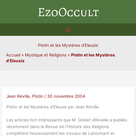
Aller
EzoOccult
au
contenu
Plotin et les Mystères d’Eleusis
Accueil
»
Mystique et Religions
»
Plotin et les Mystères
d’Eleusis
Jean Réville
,
Plotin
/
30 novembre 2004
Plotin et les Mystères d’Eleusis par Jean Réville.
Les articles fort intéressants que M. Goblet d’Alviella a publiés
récemment dans la
Revue de l’Histoire des Religions
complètent heureusement les travaux de Lenormant et