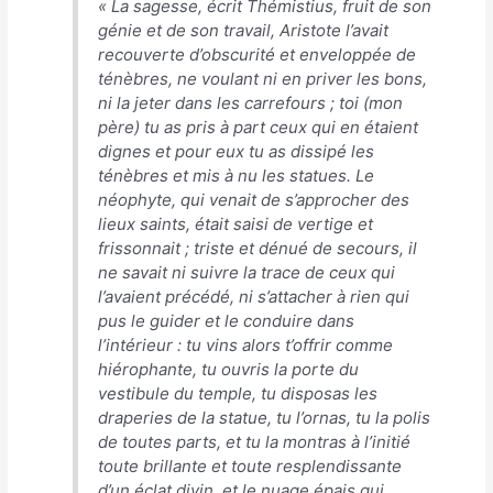
«
La sagesse, écrit Thémistius, fruit de son
génie et de son travail, Aristote l’avait
recouverte d’obscurité et enveloppée de
ténèbres, ne voulant ni en priver les bons,
ni la jeter dans les carrefours ; toi (mon
père) tu as pris à part ceux qui en étaient
dignes et pour eux tu as dissipé les
ténèbres et mis à nu les statues. Le
néophyte, qui venait de s’approcher des
lieux saints, était saisi de vertige et
frissonnait ; triste et dénué de secours, il
ne savait ni suivre la trace de ceux qui
l’avaient précédé, ni s’attacher à rien qui
pus le guider et le conduire dans
l’intérieur : tu vins alors t’offrir comme
hiérophante, tu ouvris la porte du
vestibule du temple, tu disposas les
draperies de la statue, tu l’ornas, tu la polis
de toutes parts, et tu la montras à l’initié
toute brillante et toute resplendissante
d’un éclat divin, et le nuage épais qui