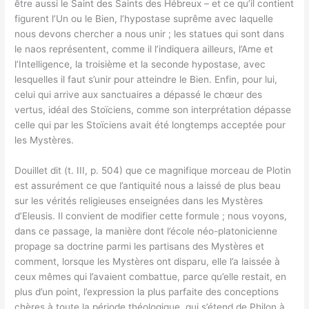
être aussi le Saint des Saints des Hébreux – et ce qu’il contient
figurent l’Un ou le Bien, l’hypostase suprême avec laquelle
nous devons chercher a nous unir ; les statues qui sont dans
le naos représentent, comme il l’indiquera ailleurs, l’Ame et
l’Intelligence, la troisième et la seconde hypostase, avec
lesquelles il faut s’unir pour atteindre le Bien. Enfin, pour lui,
celui qui arrive aux sanctuaires a dépassé le chœur des
vertus, idéal des Stoïciens, comme son interprétation dépasse
celle qui par les Stoïciens avait été longtemps acceptée pour
les Mystères.
Douillet dit (t. III, p. 504) que ce magnifique morceau de Plotin
est assurément ce que l’antiquité nous a laissé de plus beau
sur les vérités religieuses enseignées dans les Mystères
d’Eleusis. Il convient de modifier cette formule ; nous voyons,
dans ce passage, la manière dont l’école néo-platonicienne
propage sa doctrine parmi les partisans des Mystères et
comment, lorsque les Mystères ont disparu, elle l’a laissée à
ceux mêmes qui l’avaient combattue, parce qu’elle restait, en
plus d’un point, l’expression la plus parfaite des conceptions
chères à toute la période théologique, qui s’étend de Philon à