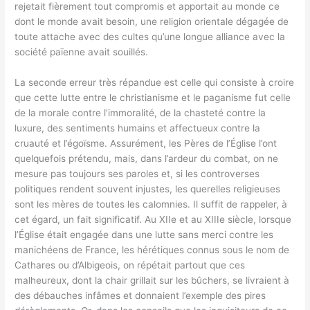
rejetait fièrement tout compromis et apportait au monde ce
dont le monde avait besoin, une religion orientale dégagée de
toute attache avec des cultes qu’une longue alliance avec la
société païenne avait souillés.
La seconde erreur très répandue est celle qui consiste à croire
que cette lutte entre le christianisme et le paganisme fut celle
de la morale contre l’immoralité, de la chasteté contre la
luxure, des sentiments humains et affectueux contre la
cruauté et l’égoïsme. Assurément, les Pères de l’Église l’ont
quelquefois prétendu, mais, dans l’ardeur du combat, on ne
mesure pas toujours ses paroles et, si les controverses
politiques rendent souvent injustes, les querelles religieuses
sont les mères de toutes les calomnies. Il suffit de rappeler, à
cet égard, un fait significatif. Au XIIe et au XIIIe siècle, lorsque
l’Église était engagée dans une lutte sans merci contre les
manichéens de France, les hérétiques connus sous le nom de
Cathares ou d’Albigeois, on répétait partout que ces
malheureux, dont la chair grillait sur les bûchers, se livraient à
des débauches infâmes et donnaient l’exemple des pires