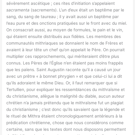
sévèrement ascétique ; ces rites d’initiation s’appelaient
sacramenta
(sacrements). L’un d’eux était un baptême par le
sang, du sang de taureau ; il y avait aussi un baptême par
l’eau pure et des onctions pratiquées sur le front avec du miel.
On consacrait aussi, au moyen de formules, le pain et le vin,
qui étaient ensuite distribués aux fidèles. Les membres des
communautés mithriaques se donnaient le nom de Frères et
avaient à leur tête un chef qu’on appelait le Père. On pourrait
multiplier ces rapprochements, qui mériteraient d’être plus
connus. Les Pères de l’Église n’en étaient pas moins frappés
que les païens. Saint Augustin raconte qu’il a causé un jour
avec un prêtre « à bonnet phrygien » et que celui-ci lui a dit
qu’ils adoraient le même Dieu. Or, il faut remarquer que si
Tertullien, pour expliquer les ressemblances du mithraïsme et
du christianisme, allègue la malignité du diable, aucun auteur
chrétien n’a jamais prétendu que le mithraïsme fut un plagiat
du christianisme ; c’est donc qu’ils savaient que la légende et
le rituel de Mithra étaient chronologiquement antérieurs à la
prédication chrétienne, chose que nous considérons comme
certaine, sans que les textes dont nous disposons permettent