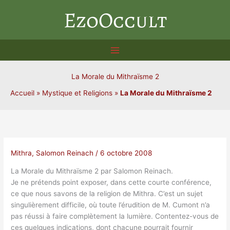
Aller
EzoOccult
au
contenu
La Morale du Mithraïsme 2
Accueil
»
Mystique et Religions
»
La Morale du Mithraïsme 2
Mithra
,
Salomon Reinach
/
6 octobre 2008
La Morale du Mithraïsme 2 par Salomon Reinach.
Je ne prétends point exposer, dans cette courte conférence,
ce que nous savons de la religion de Mithra. C’est un sujet
singulièrement difficile, où toute l’érudition de M. Cumont n’a
pas réussi à faire complètement la lumière. Contentez-vous de
ces quelques indications, dont chacune pourrait fournir