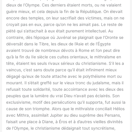
dieux de l’Olympe. Ces derniers étaient morts, ou ne valaient
guère mieux, et cela depuis la fin de la République. On élevait
encore des temples, on leur sacrifiait des victimes, mais on ne
croyait pas en eux, parce qu’on ne les aimait pas. Le reste de
piété qui s’attachait à eux était purement intellectuel. Au
contraire, dès l’époque où Juvénal se plaignait que l’Oronte se
déversât dans le Tibre, les dieux de l’Asie et de l’Égypte
avaient trouvé de nombreux dévots à Rome et l’on peut dire
qu’à la fin du IIe siècle ces cultes orientaux, le mithraïsme en
tête, étaient les seuls rivaux sérieux du christianisme. S’il les a
vaincus, c’est sans doute parce qu’il était infiniment mieux
dégagé qu’eux de toute attache avec le polythéisme mort ou
mourant. Il s’était greffé sur le vieux tronc du judaïsme, mais il
refusait toute solidarité, toute accointance avec les dieux des
peuples que la lumière du vrai Dieu n’avait pas éclairés. Son
exclusivisme, motif des persécutions qu’il supporta, fut aussi la
cause de son triomphe. Alors que le mithraïste conciliait Hélios
avec Mithra, assimilait Jupiter au dieu suprême des Persans,
faisait une place à Diane, à Éros et à d’autres vieilles divinités
de l’Olympe, le christianisme dédaignait tout syncrétisme,