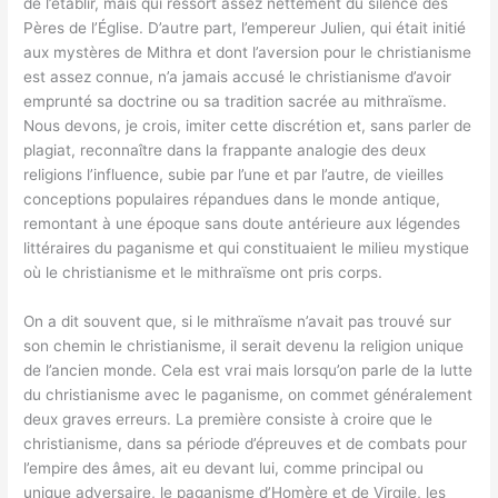
de l’établir, mais qui ressort assez nettement du silence des
Pères de l’Église. D’autre part, l’empereur Julien, qui était initié
aux mystères de Mithra et dont l’aversion pour le christianisme
est assez connue, n’a jamais accusé le christianisme d’avoir
emprunté sa doctrine ou sa tradition sacrée au mithraïsme.
Nous devons, je crois, imiter cette discrétion et, sans parler de
plagiat, reconnaître dans la frappante analogie des deux
religions l’influence, subie par l’une et par l’autre, de vieilles
conceptions populaires répandues dans le monde antique,
remontant à une époque sans doute antérieure aux légendes
littéraires du paganisme et qui constituaient le milieu mystique
où le christianisme et le mithraïsme ont pris corps.
On a dit souvent que, si le mithraïsme n’avait pas trouvé sur
son chemin le christianisme, il serait devenu la religion unique
de l’ancien monde. Cela est vrai mais lorsqu’on parle de la lutte
du christianisme avec le paganisme, on commet généralement
deux graves erreurs. La première consiste à croire que le
christianisme, dans sa période d’épreuves et de combats pour
l’empire des âmes, ait eu devant lui, comme principal ou
unique adversaire, le paganisme d’Homère et de Virgile, les