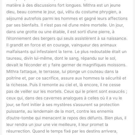
matière à des discussions fort longues. Mithra est un jeune
dieu, beau comme le jour, qui, vêtu du costume phrygien, a
séjourné autrefois parmi les hommes et gagné leurs affections
par ses bienfaits. Il n’est pas né d’une mère mortelle. Un jour,
dans une grotte ou une étable, il est sorti d’une pierre, à
l’étonnement des bergers qui seuls assistèrent à sa naissance.
Il grandit en force et en courage, vainqueur des animaux
malfaisants qui infestaient la terre. Le plus redoutable était un
taureau, divin lui-même, dont le sang, répandu sur le sol,
devait le féconder et y faire germer de magnifiques moissons.
Mithra l’attaque, le terrasse, lui plonge un couteau dans la
poitrine et, par ce sacrifice, assure aux hommes la sécurité et
la richesse. Puis il remonte au ciel et, là encore, il ne cesse
pas de veiller sur les mortels. Ceux qui le prient sont exaucés ;
ceux qui, dans des cavernes analogues à celles où il a vu le
jour, se font initier à ses mystères s’assurent sa protection
puissante, au lendemain de la mort, contre les ennemis
d’outre-tombe qui menacent le repos des défunts. Bien plus, il
leur rendra un jour une vie meilleure, il leur promet la
résurrection. Quand le temps fixé par les destins arrivera,