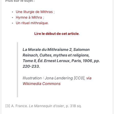
Plus sur le sujet :
Une liturgie de Mithras
;
Hymne à Mithra
;
Un rituel mithraïque
.
Lire le début de cet article
.
La Morale du Mithraïsme 2, Salomon
Reinach,
Cultes, mythes et religions,
Tome II
, Éd. Ernest Leroux, Paris, 1906, pp.
220-233.
Illustration : Jona Lendering [CC0],
via
Wikimedia Commons
[3] A. France.
Le Mannequin d’osier
, p. 318 sq.