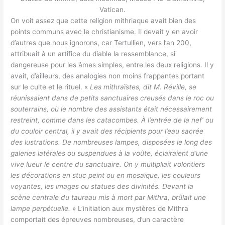
Vatican.
On voit assez que cette religion mithriaque avait bien des
points communs avec le christianisme. Il devait y en avoir
d’autres que nous ignorons, car Tertullien, vers l’an 200,
attribuait à un artifice du diable la ressemblance, si
dangereuse pour les âmes simples, entre les deux religions. Il y
avait, d’ailleurs, des analogies non moins frappantes portant
sur le culte et le rituel. «
Les mithraïstes, dit M. Réville, se
réunissaient dans de petits sanctuaires creusés dans le roc ou
souterrains, où le nombre des assistants était nécessairement
restreint, comme dans les catacombes. À l’entrée de la nef’ ou
du couloir central, il y avait des récipients pour l’eau sacrée
des lustrations. De nombreuses lampes, disposées le long des
galeries latérales ou suspendues à la voûte, éclairaient d’une
vive lueur le centre du sanctuaire. On y multipliait volontiers
les décorations en stuc peint ou en mosaïque, les couleurs
voyantes, les images ou statues des divinités. Devant la
scène centrale du taureau mis à mort par Mithra, brûlait une
lampe perpétuelle.
» L’initiation aux mystères de Mithra
comportait des épreuves nombreuses, d’un caractère