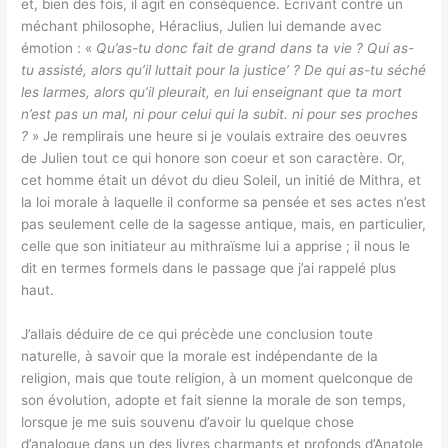
et, bien des fois, il agit en conséquence. Écrivant contre un
méchant philosophe, Héraclius, Julien lui demande avec
émotion : «
Qu’as-tu donc fait de grand dans ta vie ? Qui as-
tu assisté, alors qu’il luttait pour la justice’ ? De qui as-tu séché
les larmes, alors qu’il pleurait, en lui enseignant que ta mort
n’est pas un mal, ni pour celui qui la subit. ni pour ses proches
?
» Je remplirais une heure si je voulais extraire des oeuvres
de Julien tout ce qui honore son coeur et son caractère. Or,
cet homme était un dévot du dieu Soleil, un initié de Mithra, et
la loi morale à laquelle il conforme sa pensée et ses actes n’est
pas seulement celle de la sagesse antique, mais, en particulier,
celle que son initiateur au mithraïsme lui a apprise ; il nous le
dit en termes formels dans le passage que j’ai rappelé plus
haut.
J’allais déduire de ce qui précède une conclusion toute
naturelle, à savoir que la morale est indépendante de la
religion, mais que toute religion, à un moment quelconque de
son évolution, adopte et fait sienne la morale de son temps,
lorsque je me suis souvenu d’avoir lu quelque chose
d’analogue dans un des livres charmants et profonds d’Anatole