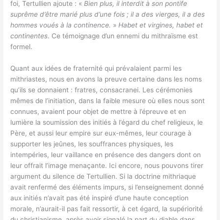
foi, Tertullien ajoute : «
Bien plus, il interdit à son pontife
suprême d’être marié plus d’une fois ; il a des vierges, il a des
hommes voués à la continence.
»
Habet et virgines, habet et
continentes
. Ce témoignage d’un ennemi du mithraïsme est
formel.
Quant aux idées de fraternité qui prévalaient parmi les
mithriastes, nous en avons la preuve certaine dans les noms
qu’ils se donnaient : fratres, consacranei. Les cérémonies
mêmes de l’initiation, dans la faible mesure où elles nous sont
connues, avaient pour objet de mettre à l’épreuve et en
lumière la soumission des initiés à l’égard du chef religieux, le
Père, et aussi leur empire sur eux-mêmes, leur courage à
supporter les jeûnes, les souffrances physiques, les
intempéries, leur vaillance en présence des dangers dont on
leur offrait l’image menaçante. Ici encore, nous pouvons tirer
argument du silence de Tertullien. Si la doctrine mithriaque
avait renfermé des éléments impurs, si l’enseignement donné
aux initiés n’avait pas été inspiré d’une haute conception
morale, n’aurait-il pas fait ressortir, à cet égard, la supériorité
du christianisme, après avoir signalé la part du diable dans