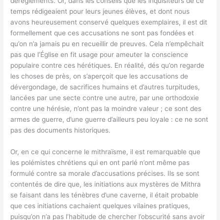
dérèglements. Or, dans les conseils que les inquisiteurs de ce
temps rédigeaient pour leurs jeunes élèves, et dont nous
avons heureusement conservé quelques exemplaires, il est dit
formellement que ces accusations ne sont pas fondées et
qu’on n’a jamais pu en recueillir de preuves. Cela n’empêchait
pas que l’Église en fit usage pour ameuter la conscience
populaire contre ces hérétiques. En réalité, dés qu’on regarde
les choses de près, on s’aperçoit que les accusations de
dévergondage, de sacrifices humains et d’autres turpitudes,
lancées par une secte contre une autre, par une orthodoxie
contre une hérésie, n’ont pas la moindre valeur ; ce sont des
armes de guerre, d’une guerre d’ailleurs peu loyale : ce ne sont
pas des documents historiques.
Or, en ce qui concerne le mithraïsme, il est remarquable que
les polémistes chrétiens qui en ont parlé n’ont même pas
formulé contre sa morale d’accusations précises. Ils se sont
contentés de dire que, les initiations aux mystères de Mithra
se faisant dans les ténèbres d’une caverne, il était probable
que ces initiations cachaient quelques vilaines pratiques,
puisqu’on n’a pas l’habitude de chercher l’obscurité sans avoir