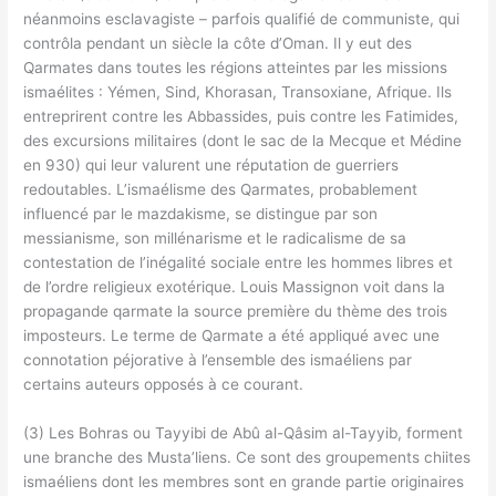
néanmoins esclavagiste – parfois qualifié de communiste, qui
contrôla pendant un siècle la côte d’Oman. Il y eut des
Qarmates dans toutes les régions atteintes par les missions
ismaélites : Yémen, Sind, Khorasan, Transoxiane, Afrique. Ils
entreprirent contre les Abbassides, puis contre les Fatimides,
des excursions militaires (dont le sac de la Mecque et Médine
en 930) qui leur valurent une réputation de guerriers
redoutables. L’ismaélisme des Qarmates, probablement
influencé par le mazdakisme, se distingue par son
messianisme, son millénarisme et le radicalisme de sa
contestation de l’inégalité sociale entre les hommes libres et
de l’ordre religieux exotérique. Louis Massignon voit dans la
propagande qarmate la source première du thème des trois
imposteurs. Le terme de Qarmate a été appliqué avec une
connotation péjorative à l’ensemble des ismaéliens par
certains auteurs opposés à ce courant.
(3) Les Bohras ou Tayyibi de Abû al-Qâsim al-Tayyib, forment
une branche des Musta’liens. Ce sont des groupements chiites
ismaéliens dont les membres sont en grande partie originaires