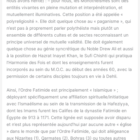
nous avons hérité) : – pour nous, les Monothéismes sont des
entités vivantes en pleine mutation et interpénétration, et
mutuellement illuminatives. Cette position a été appelée «
polyreligiosité ». Elle doit quelque chose au « paganisme », qui
n’est pas à proprement parler polythéiste mais plutôt un
ensemble de différents cultes et de sectes reconnaissant un
principe universel de mutuelle validité. Elle doit également
quelque chose au génie syncrétique du Noble Drew Ali et aussi
à la position de Hazrat Inayet Khan, le Sufi Chishti qui pratiqua
l’Harmonie des Fois et dont les enseignements furent
incorporés au sein du M.O.C. au début des années 60, avec la
permission de certains disciples toujours en vie à Dehli.
Ainsi, l’Ordre Fatimide est principalement « Islamique » ;
déployant spécifiquement une affiliation spirituelle/initiatique
avec l’Ismaélisme au sein de la transmission de la Hafeziyya,
dont les Imams furent les Califes de la dynastie Fatimide en
Égypte de 913 à 1171. Cette lignée est supposée avoir disparu
et n’est plus représentée aujourd’hui par aucune autre « église
» dans le monde que par l’Ordre Fatimide, qui doit allégeance
aux Nizarites (1), Qarmates (2), Bohras (3) ou toutes autres