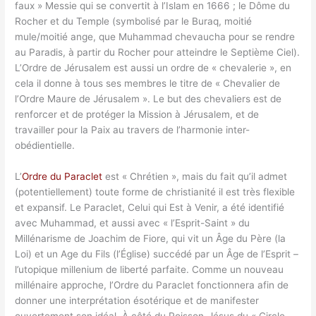
faux » Messie qui se convertit à l’Islam en 1666 ; le Dôme du
Rocher et du Temple (symbolisé par le Buraq, moitié
mule/moitié ange, que Muhammad chevaucha pour se rendre
au Paradis, à partir du Rocher pour atteindre le Septième Ciel).
L’Ordre de Jérusalem est aussi un ordre de « chevalerie », en
cela il donne à tous ses membres le titre de « Chevalier de
l’Ordre Maure de Jérusalem ». Le but des chevaliers est de
renforcer et de protéger la Mission à Jérusalem, et de
travailler pour la Paix au travers de l’harmonie inter-
obédientielle.
L’
Ordre du Paraclet
est « Chrétien », mais du fait qu’il admet
(potentiellement) toute forme de christianité il est très flexible
et expansif. Le Paraclet, Celui qui Est à Venir, a été identifié
avec Muhammad, et aussi avec « l’Esprit-Saint » du
Millénarisme de Joachim de Fiore, qui vit un Âge du Père (la
Loi) et un Age du Fils (l’Église) succédé par un Âge de l’Esprit –
l’utopique millenium de liberté parfaite. Comme un nouveau
millénaire approche, l’Ordre du Paraclet fonctionnera afin de
donner une interprétation ésotérique et de manifester
ouvertement son idéal. À côté du Poisson-Jésus du « Circle