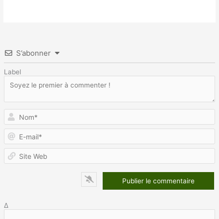
S’abonner
Label
N
E
m
S
W
Δ