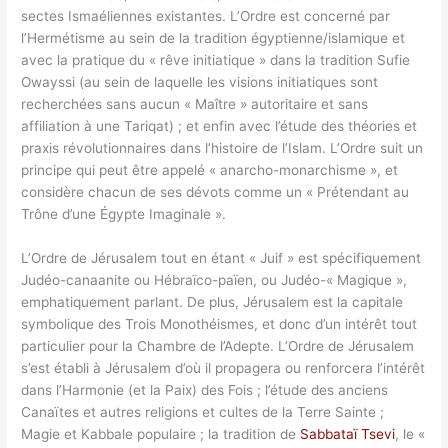
sectes Ismaéliennes existantes. L’Ordre est concerné par
l’Hermétisme au sein de la tradition égyptienne/islamique et
avec la pratique du « rêve initiatique » dans la tradition Sufie
Owayssi (au sein de laquelle les visions initiatiques sont
recherchées sans aucun « Maître » autoritaire et sans
affiliation à une Tariqat) ; et enfin avec l’étude des théories et
praxis révolutionnaires dans l’histoire de l’Islam. L’Ordre suit un
principe qui peut être appelé « anarcho-monarchisme », et
considère chacun de ses dévots comme un « Prétendant au
Trône d’une Égypte Imaginale ».
L’Ordre de Jérusalem tout en étant « Juif » est spécifiquement
Judéo-canaanite ou Hébraïco-païen, ou Judéo-« Magique »,
emphatiquement parlant. De plus, Jérusalem est la capitale
symbolique des Trois Monothéismes, et donc d’un intérêt tout
particulier pour la Chambre de l’Adepte. L’Ordre de Jérusalem
s’est établi à Jérusalem d’où il propagera ou renforcera l’intérêt
dans l’Harmonie (et la Paix) des Fois ; l’étude des anciens
Canaïtes et autres religions et cultes de la Terre Sainte ;
Magie et Kabbale populaire ; la tradition de
Sabbataï Tsevi
, le «