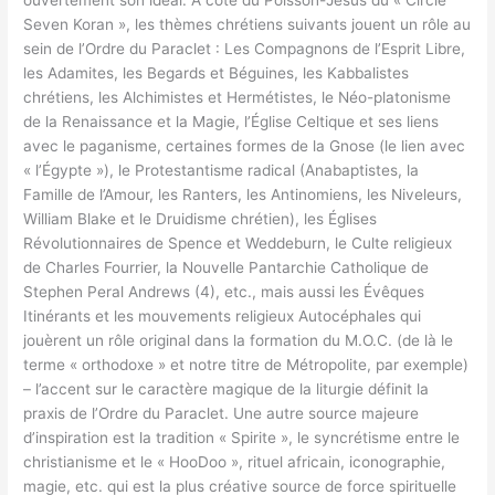
Seven Koran », les thèmes chrétiens suivants jouent un rôle au
sein de l’Ordre du Paraclet : Les Compagnons de l’Esprit Libre,
les Adamites, les Begards et Béguines, les Kabbalistes
chrétiens, les Alchimistes et Hermétistes, le Néo-platonisme
de la Renaissance et la Magie, l’Église Celtique et ses liens
avec le paganisme, certaines formes de la Gnose (le lien avec
« l’Égypte »), le Protestantisme radical (Anabaptistes, la
Famille de l’Amour, les Ranters, les Antinomiens, les Niveleurs,
William Blake et le Druidisme chrétien), les Églises
Révolutionnaires de Spence et Weddeburn, le Culte religieux
de Charles Fourrier, la Nouvelle Pantarchie Catholique de
Stephen Peral Andrews (4), etc., mais aussi les Évêques
Itinérants et les mouvements religieux Autocéphales qui
jouèrent un rôle original dans la formation du M.O.C. (de là le
terme « orthodoxe » et notre titre de Métropolite, par exemple)
– l’accent sur le caractère magique de la liturgie définit la
praxis de l’Ordre du Paraclet. Une autre source majeure
d’inspiration est la tradition « Spirite », le syncrétisme entre le
christianisme et le « HooDoo », rituel africain, iconographie,
magie, etc. qui est la plus créative source de force spirituelle