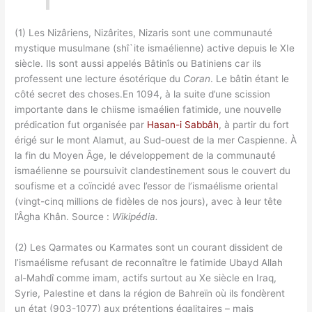
(1) Les Nizâriens, Nizârites, Nizaris sont une communauté
mystique musulmane (shî`ite ismaélienne) active depuis le XIe
siècle. Ils sont aussi appelés Bâtinîs ou Batiniens car ils
professent une lecture ésotérique du
Coran
. Le bâtin étant le
côté secret des choses.En 1094, à la suite d’une scission
importante dans le chiisme ismaélien fatimide, une nouvelle
prédication fut organisée par
Hasan-i Sabbâh
, à partir du fort
érigé sur le mont Alamut, au Sud-ouest de la mer Caspienne. À
la fin du Moyen Âge, le développement de la communauté
ismaélienne se poursuivit clandestinement sous le couvert du
soufisme et a coïncidé avec l’essor de l’ismaélisme oriental
(vingt-cinq millions de fidèles de nos jours), avec à leur tête
l’Âgha Khân. Source :
Wikipédia.
(2) Les Qarmates ou Karmates sont un courant dissident de
l’ismaélisme refusant de reconnaître le fatimide Ubayd Allah
al-Mahdî comme imam, actifs surtout au Xe siècle en Iraq,
Syrie, Palestine et dans la région de Bahreïn où ils fondèrent
un état (903-1077) aux prétentions égalitaires – mais