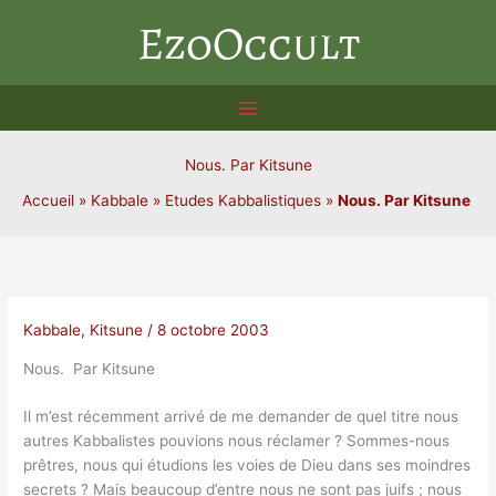
Aller
EzoOccult
au
contenu
Nous. Par Kitsune
Accueil
»
Kabbale
»
Etudes Kabbalistiques
»
Nous. Par Kitsune
Kabbale
,
Kitsune
/
8 octobre 2003
Nous. Par Kitsune
Il m’est récemment arrivé de me demander de quel titre nous
autres Kabbalistes pouvions nous réclamer ? Sommes-nous
prêtres, nous qui étudions les voies de Dieu dans ses moindres
secrets ? Mais beaucoup d’entre nous ne sont pas juifs ; nous