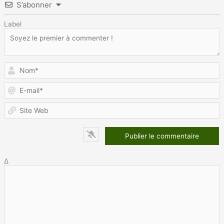
S’abonner
Label
N
E
m
S
W
Δ