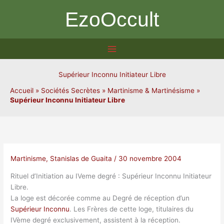
Aller
EzoOccult
au
contenu
Supérieur Inconnu Initiateur Libre
Accueil
»
Sociétés Secrètes
»
Martinisme & Martinésisme
»
Supérieur Inconnu Initiateur Libre
Martinisme
,
Stanislas de Guaita
/
30 novembre 2004
Rituel d’Initiation au IVeme degré : Supérieur Inconnu Initiateur
Libre.
La loge est décorée comme au Degré de réception d’un
Supérieur Inconnu
. Les Frères de cette loge, titulaires du
IVème degré exclusivement, assistent à la réception.