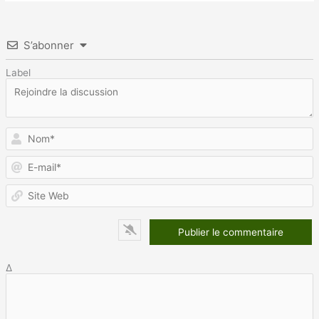
S’abonner
Label
N
E
m
S
W
Δ