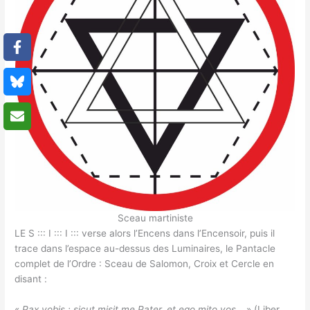
Sceau martiniste
LE S ::: I ::: I ::: verse alors l’Encens dans l’Encensoir, puis il
trace dans l’espace au-dessus des Luminaires, le Pantacle
complet de l’Ordre : Sceau de Salomon, Croix et Cercle en
disant :
«
Pax vobis : sicut misit me Pater, et ego mito vos…
» (Liber