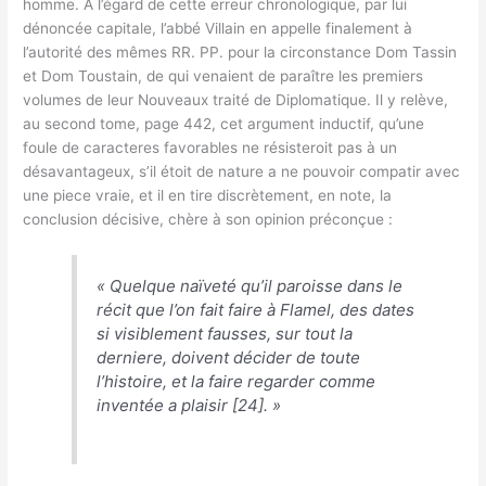
homme. A l’égard de cette erreur chronologique, par lui
dénoncée capitale, l’abbé Villain en appelle finalement à
l’autorité des mêmes RR. PP. pour la circonstance Dom Tassin
et Dom Toustain, de qui venaient de paraître les premiers
volumes de leur Nouveaux traité de Diplomatique. Il y relève,
au second tome, page 442, cet argument inductif, qu’une
foule de caracteres favorables ne résisteroit pas à un
désavantageux, s’il étoit de nature a ne pouvoir compatir avec
une piece vraie, et il en tire discrètement, en note, la
conclusion décisive, chère à son opinion préconçue :
«
Quelque naïveté qu’il paroisse dans le
récit que l’on fait faire à Flamel, des dates
si visiblement fausses, sur tout la
derniere, doivent décider de toute
l’histoire, et la faire regarder comme
inventée a plaisir
[24]. »