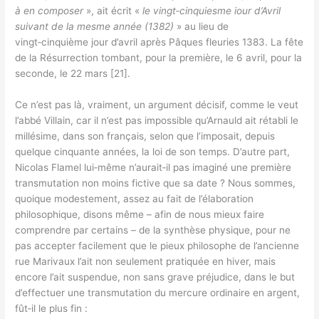
à en composer
», ait écrit «
le vingt‑cinquiesme iour d’Avril
suivant de la mesme année (1382)
» au lieu de
vingt‑cinquième jour d’avril après Pâques fleuries 1383. La fête
de la Résurrection tombant, pour la première, le 6 avril, pour la
seconde, le 22 mars [21].
Ce n’est pas là, vraiment, un argument décisif, comme le veut
l’abbé Villain, car il n’est pas impossible qu’Arnauld ait rétabli le
millésime, dans son français, selon que l’imposait, depuis
quelque cinquante années, la loi de son temps. D’autre part,
Nicolas Flamel lui‑même n’aurait‑il pas imaginé une première
transmutation non moins fictive que sa date ? Nous sommes,
quoique modestement, assez au fait de l’élaboration
philosophique, disons même – afin de nous mieux faire
comprendre par certains – de la synthèse physique, pour ne
pas accepter facilement que le pieux philosophe de l’ancienne
rue Marivaux l’ait non seulement pratiquée en hiver, mais
encore l’ait suspendue, non sans grave préjudice, dans le but
d’effectuer une transmutation du mercure ordinaire en argent,
fût‑il le plus fin :