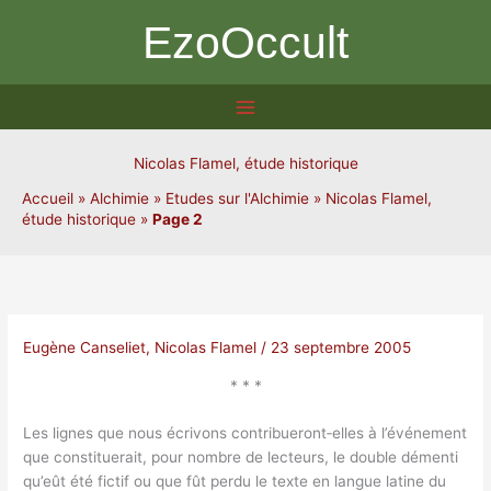
Aller
EzoOccult
au
contenu
Nicolas Flamel, étude historique
Accueil
»
Alchimie
»
Etudes sur l'Alchimie
»
Nicolas Flamel,
étude historique
»
Page 2
Eugène Canseliet
,
Nicolas Flamel
/
23 septembre 2005
* * *
Les lignes que nous écrivons contribueront‑elles à l’événement
que constituerait, pour nombre de lecteurs, le double démenti
qu’eût été fictif ou que fût perdu le texte en langue latine du