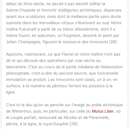
début du XIIIe siècle, ne devait‑il pas bientôt édifier la
Sainte‑Chapelle et l’enrichir d’allégories alchimiques, disparues
quant aux sculptures, mais dont la meilleure partie sans doute
subsiste dans les merveilleux vitraux s’illuminant au sud. Notre
maître Fulcanelli a parlé de ce trésor d’ésotérisme, dont il a
même fourni, en spécimen, un fragment, dessiné et peint par
Julien Champagne, figurant le massacre des Innocents [28].
Ajoutons, maintenant, ce que Flamel et notre maître n’ont pas
dit et qui découle des opérations par voie sèche au
laboratoire. C’est au cours de la partie médiane de l’élaboration
philosophale, c’est‑à‑dire du second oeuvre, que l’universelle
immolation se produit. Les Innocents sont saisis, un à un, en
surface, à la manière du pêcheur ferrant les poissons à la
ligne.
C’est ici le lieu qu’on se penche sur l’image du poêle alchimique
de Winterthur, puis, en particulier, sur celle du
Mutus Liber
, où
le couple parfait, renouvelé de Nicolas et de Pérennelle,
pêche, à la ligne, le royal Dauphin [29].