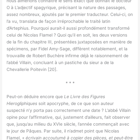
nous aimerions connaître le sens exact que donnait le docteur
O à L’adjectif spagyrique, précisant la nature des passages,
assez nombreux, ajoutés par le premier traducteur. Celui‑ci, on
l’a vu, translata de façon irréprochable le traité latin
d’Artephius. Pourquoi aurait‑il aussi profondément transformé
celui de Nicolas Flamel ? Quoi qu’il en soit, les deux versions
de la fin du chapitre III, présentées juxtaposées en manière de
spécimens, par Fidel Amy‑Sage, diffèrent notablement, et la
trouvaille de Robert Buchère infirme déjà le raisonnement de
l’abbé Villain, concluant à un pastiche du sieur a de la
Chevallerie Poitevin [20].
* * *
Peut‑on déduire encore que
Le Livre des Figures
Hierogliphiques
soit apocryphe, de ce que son auteur
suspecté n’y porta pas correctement une date ? L’abbé Villain
opine pour l’affirmative, qui, justement d’ailleurs, fait observer
que, jusqu’au milieu du XVIe siècle, l’année commençait avec
le jour de Pâques. Par suite, il n’admet point que Nicolas
Flamel, «
écrivain accoutumé à copier des pièces, et peut‑être