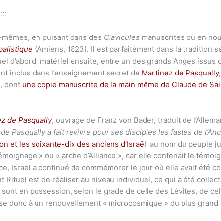
I:::
us-mêmes, en puisant dans des
Clavicules
manuscrites ou en nous
alistique
(Amiens, 1823). Il est parfaitement dans la tradition s
ituel d’abord, matériel ensuite, entre un des grands Anges issus 
ment inclus dans l’enseignement secret de
Martinez de Pasqually
», dont
une copie manuscrite de la main même de Claude de Sai
z de Pasqually
, ouvrage de Franz von Bader, traduit de l’Allem
 de Pasqually a fait revivre pour ses disciples les fastes de l’A
on et les soixante-dix des anciens d’Israël
, au nom du peuple jui
Témoignage » ou « arche d’Alliance », car elle contenait le témo
ce, Israël a continué de commémorer le jour où elle avait été conc
Rituel est de réaliser au niveau individuel, ce qui a été collecti
n
sont en possession, selon le grade de celle des Lévites, de ce
pose donc à un renouvellement « microcosmique » du plus grand