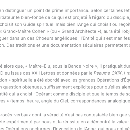
bien distinguer un point de prime importance. Selon certaines le
nitiateur le bien-fondé de ce qui est projeté à l’égard du discip
hoisit son Guide spirituel, mais bien l’Ange qui choisit ou reçoit 
 « Grand-Maître Cohen » (ou « Grand Architecte »), aura été l’obj
er dans un des Choeurs angéliques ; l’Entité qui s’est manifestée
tion. Des traditions et une documentation séculaires permettent
é alors que, « Maître-Elu, sous la Bande Noire », il pratiquait du
Dieu issus des XXII Lettres et données par le
Psaume CXIX
. (I
ation » spirituelle a été abordé avec les grandes Opérations d’É
 question obtenues, suffisamment explicites pour qu’elles aien
ité qui a choisi l’Opérant comme disciple et que le temps de so
 » (temps, heure, angle du Ciel, correspondances analogiques 
ocès-verbaux dont la véracité n’est pas contestable bien que s
 été expérimenté par nous et la réussite en a démontré la valeu
des Opérations nocturnes d’Invocation de l’Ange, qui nous ont v