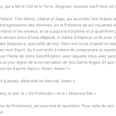
 qui a fait le Ciel et la Terre. Seigneur, écoutez ma Prière, e
atient. Très-Bénin, Libéral et Sage, qui accordez Vos Grâces d
es transgressions des Hommes, en la Présence de qui n’a jamais é
ants et les neveux, et ce jusqu’à la troisième et la quatrième 
tre devant Votre Divine Majesté, ni même d’implorer et de prier 
des Seigneurs, ayez pitié de moi. Otez-moi toute iniquité et ma
 mon Esprit. Qu’il soit enfin à même de comprendre le mystère
ec l’Huile de Votre Sanctification, avec laquelle Vous avez sanc
ois un jour digne de la conversation de Vos Saints Anges. Et qu
ous les Esprits impurs. Amen, Amen !
»
éni à jamais, d’éternité en éternité. Amen
».
ra, le soir, le « De Profundis » et le « Miserere Mei »
de Printemps), cet exercice bi-quotidien. Pour celle du soir, i
ns.