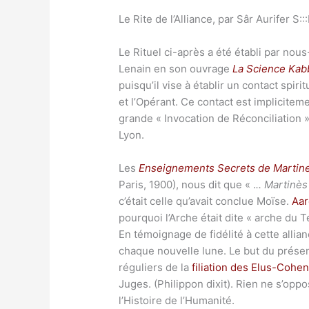
Le Rite de l’Alliance, par Sâr Aurifer S:::
Le Rituel ci-après a été établi par no
Lenain en son ouvrage
La Science Kabb
puisqu’il vise à établir un contact spir
et l’Opérant. Ce contact est implicite
grande « Invocation de Réconciliation 
Lyon.
Les
Enseignements Secrets de Martine
Paris, 1900), nous dit que « .
.. Martinès
c’était celle qu’avait conclue Moïse.
Aar
pourquoi l’Arche était dite « arche du 
En témoignage de fidélité à cette allian
chaque nouvelle lune. Le but du présent 
réguliers de la
filiation des Elus-Cohe
Juges. (Philippon dixit). Rien ne s’op
l’Histoire de l’Humanité.