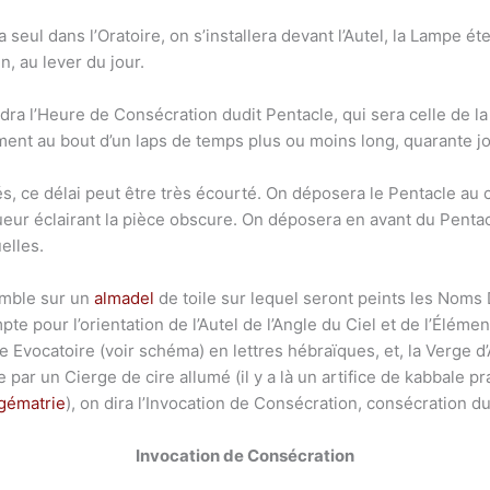
a seul dans l’Oratoire, on s’installera devant l’Autel, la Lampe ét
, au lever du jour.
ndra l’Heure de Consécration dudit Pentacle, qui sera celle de l
ement au bout d’un laps de temps plus ou moins long, quarante jo
s, ce délai peut être très écourté. On déposera le Pentacle au 
ueur éclairant la pièce obscure. On déposera en avant du Pentac
elles.
emble sur un
almadel
de toile sur lequel seront peints les Noms
te pour l’orientation de l’Autel de l’Angle du Ciel et de l’Élément
 Evocatoire (voir schéma) en lettres hébraïques, et, la Verge d
par un Cierge de cire allumé (il y a là un artifice de kabbale pr
gématrie
), on dira l’Invocation de Consécration, consécration
Invocation de Consécration