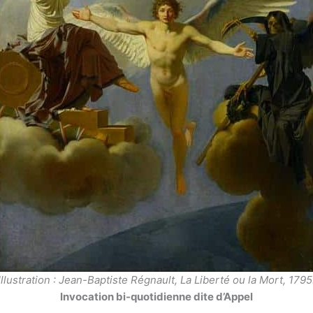
Illustration : Jean-Baptiste Régnault, La Liberté ou la Mort, 1795
Invocation bi-quotidienne dite d’Appel