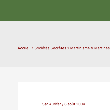
Aller
au
contenu
Accueil
»
Sociétés Secrètes
»
Martinisme & Martiné
Sar Aurifer
/
8 août 2004