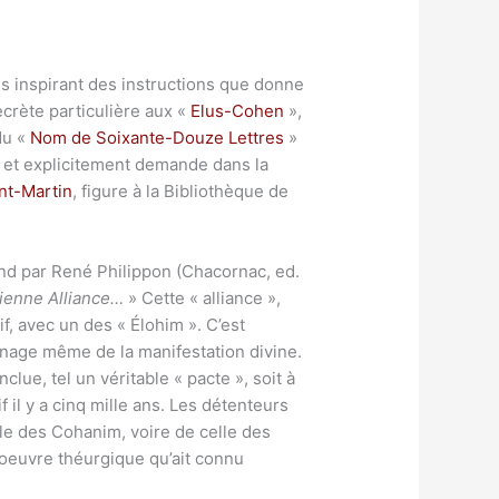
 inspirant des instructions que donne
ecrète particulière aux «
Elus-Cohen
»,
du «
Nom de Soixante-Douze Lettres
»
, et explicitement demande dans la
nt-Martin
, figure à la Bibliothèque de
and par René Philippon (Chacornac, ed.
ncienne Alliance…
» Cette « alliance »,
f, avec un des « Élohim ». C’est
ignage même de la manifestation divine.
lue, tel un véritable « pacte », soit à
f il y a cinq mille ans. Les détenteurs
lle des Cohanim, voire de celle des
 oeuvre théurgique qu’ait connu