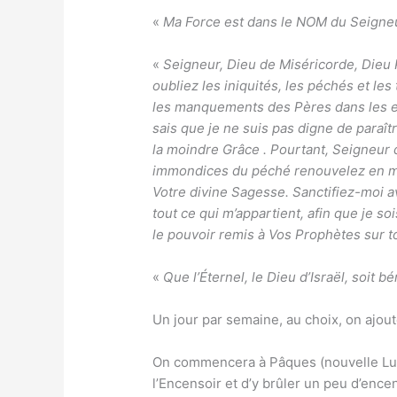
«
Ma Force est dans le NOM du Seigneur,
«
Seigneur, Dieu de Miséricorde, Dieu P
oubliez les iniquités, les péchés et l
les manquements des Pères dans les enf
sais que je ne suis pas digne de paraî
la moindre Grâce . Pourtant, Seigneur 
immondices du péché renouvelez en moi
Votre divine Sagesse. Sanctifiez-moi av
tout ce qui m’appartient, afin que je s
le pouvoir remis à Vos Prophètes sur t
«
Que l’Éternel, le Dieu d’Israël, soit b
Un jour par semaine, au choix, on ajoute
On commencera à Pâques (nouvelle Lune 
l’Encensoir et d’y brûler un peu d’ence