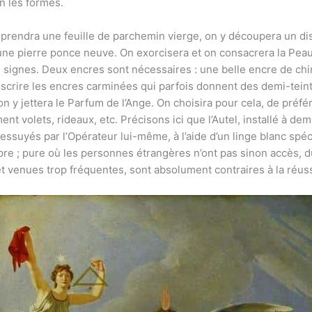
n les formes.
on prendra une feuille de parchemin vierge, on y découpera un d
e d’une pierre ponce neuve. On exorcisera et on consacrera la Pe
s signes. Deux encres sont nécessaires : une belle encre de chi
scrire les encres carminées qui parfois donnent des demi-tein
on y jettera le Parfum de l’Ange. On choisira pour cela, de préfé
t volets, rideaux, etc. Précisons ici que l’Autel, installé à de
 essuyés par l’Opérateur lui-même, à l’aide d’un linge blanc sp
e ; pure où les personnes étrangères n’ont pas sinon accès, du 
 et venues trop fréquentes, sont absolument contraires à la réuss