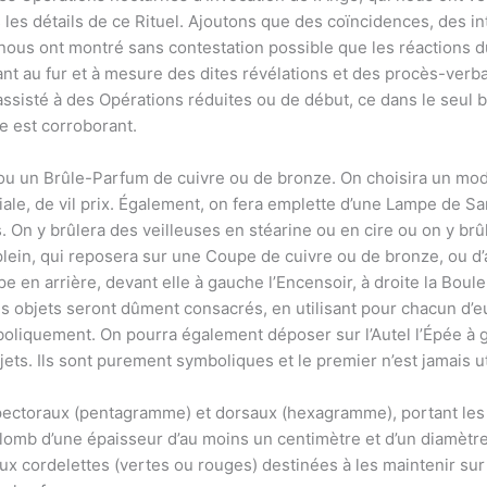
les détails de ce Rituel. Ajoutons que des coïncidences, des i
nous ont montré sans contestation possible que les réactions d
ant au fur et à mesure des dites révélations et des procès-verba
ssisté à des Opérations réduites ou de début, ce dans le seul bu
e est corroborant.
ou un Brûle-Parfum de cuivre ou de bronze. On choisira un modè
iale, de vil prix. Également, on fera emplette d’une Lampe de Sa
. On y brûlera des veilleuses en stéarine ou en cire ou on y brû
plein, qui reposera sur une Coupe de cuivre ou de bronze, ou d
 en arrière, devant elle à gauche l’Encensoir, à droite la Boul
ces objets seront dûment consacrés, en utilisant pour chacun d’
liquement. On pourra également déposer sur l’Autel l’Épée à g
ts. Ils sont purement symboliques et le premier n’est jamais uti
ectoraux (pentagramme) et dorsaux (hexagramme), portant les 
lomb d’une épaisseur d’au moins un centimètre et d’un diamètre 
x cordelettes (vertes ou rouges) destinées à les maintenir sur