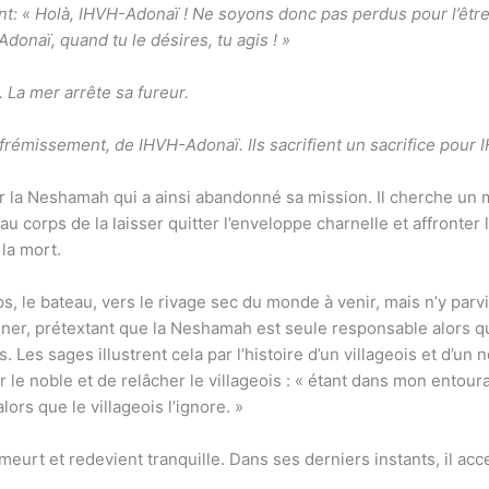
isent: « Holà, IHVH-Adonaï ! Ne soyons donc pas perdus pour l’ê
donaï, quand tu le désires, tu agis ! »
r. La mer arrête sa fureur.
rémissement, de IHVH-Adonaï. Ils sacrifient un sacrifice pour 
par la Neshamah qui a ainsi abandonné sa mission. Il cherche u
orps de la laisser quitter l’enveloppe charnelle et affronter la
 la mort.
, le bateau, vers le rivage sec du monde à venir, mais n’y parvi
r, prétextant que la Neshamah est seule responsable alors que c
Les sages illustrent cela par l’histoire d’un villageois et d’un 
ir le noble et de relâcher le villageois : « étant dans mon entou
ors que le villageois l’ignore. »
meurt et redevient tranquille. Dans ses derniers instants, il acc