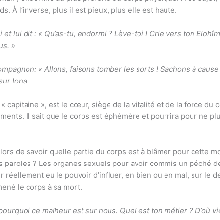
 À l’inverse, plus il est pieux, plus elle est haute.
 et lui dit : « Qu’as-tu, endormi ? Lève-toi ! Crie vers ton Elohîm
us. »
ompagnon: « Allons, faisons tomber les sorts ! Sachons à cause d
sur Iona.
 « capitaine », est le cœur, siège de la vitalité et de la force 
ments. Il sait que le corps est éphémère et pourrira pour ne pl
rs de savoir quelle partie du corps est à blâmer pour cette mor
s paroles ? Les organes sexuels pour avoir commis un péché de 
 réellement eu le pouvoir d’influer, en bien ou en mal, sur le de
 mené le corps à sa mort.
 pourquoi ce malheur est sur nous. Quel est ton métier ? D’où vi