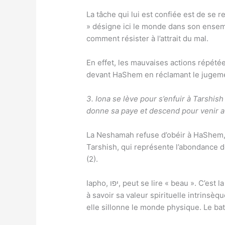
La tâche qui lui est confiée est de se re
» désigne ici le monde dans son ensemb
comment résister à l’attrait du mal.
En effet, les mauvaises actions répété
devant HaShem en réclamant le jugem
3. Iona se lève pour s’enfuir à Tarshis
donne sa paye et descend pour venir a
La Neshamah refuse d’obéir à HaShem, t
Tarshish, qui représente l’abondance d
(2).
Iapho, יפו, peut se lire « beau ». C’est la beauté du monde physique qui a attiré la Neshamah, et en s’abandonnant à lui, elle donne « sa paye »,
à savoir sa valeur spirituelle intrinsè