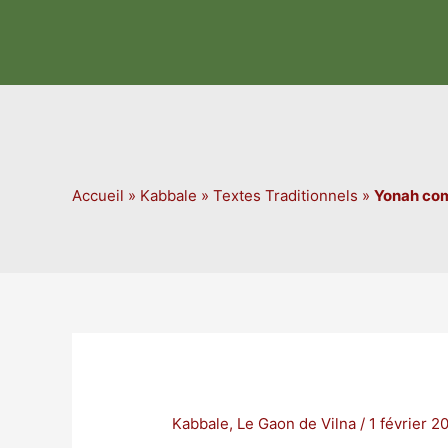
Aller
au
contenu
Accueil
»
Kabbale
»
Textes Traditionnels
»
Yonah com
Kabbale
,
Le Gaon de Vilna
/
1 février 2