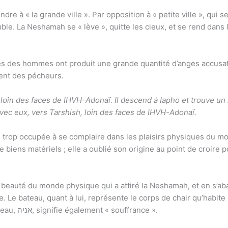
ndre à « la grande ville ». Par opposition à « petite ville », qui 
le. La Neshamah se « lève », quitte les cieux, et se rend dan
es des hommes ont produit une grande quantité d’anges accusate
ent des pécheurs.
h loin des faces de IHVH-Adonaï. Il descend à Iapho et trouve un 
vec eux, vers Tarshish, loin des faces de IHVH-Adonaï.
rop occupée à se complaire dans les plaisirs physiques du mond
e biens matériels ; elle a oublié son origine au point de croir
que. Le bateau, quant à lui, représente le corps de chair qu’habi
elle sillonne le monde physique. Le bateau, אניה, signifie également « souffrance ».