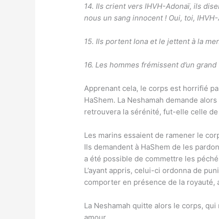
14. Ils crient vers IHVH-Adonaï, ils d
nous un sang innocent ! Oui, toi, IHVH-A
15. Ils portent Iona et le jettent à la me
16. Les hommes frémissent d’un grand f
Apprenant cela, le corps est horrifié 
HaShem. La Neshamah demande alors au c
retrouvera la sérénité, fut-elle celle de
Les marins essaient de ramener le corps
Ils demandent à HaShem de les pardonne
a été possible de commettre les péchés. 
L’ayant appris, celui-ci ordonna de pun
comporter en présence de la royauté, al
La Neshamah quitte alors le corps, qui 
amour.