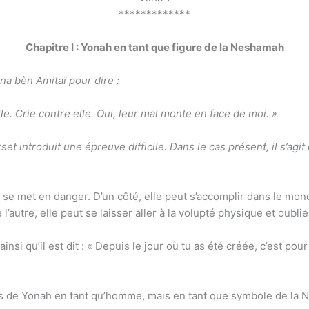
*************
Chapitre I : Yonah en tant que figure de la Neshamah
ona bèn Amitaï pour dire :
lle. Crie contre elle. Oui, leur mal monte en face de moi. »
ommence ce verset introduit une épreuve difficile. Dans le cas présent, il s
 se met en danger. D’un côté, elle peut s’accomplir dans le mo
’autre, elle peut se laisser aller à la volupté physique et oublie
ainsi qu’il est dit : « Depuis le jour où tu as été créée, c’est pou
pas de Yonah en tant qu’homme, mais en tant que symbole de la