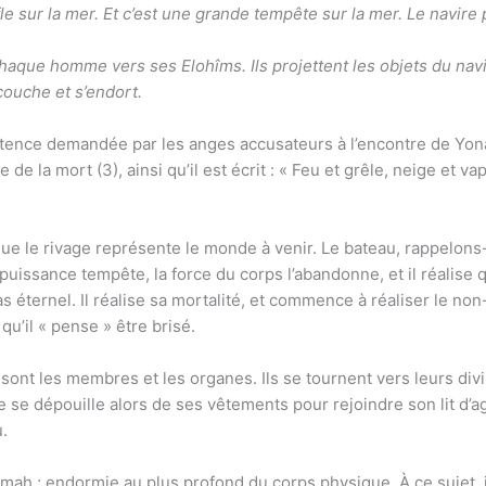
 sur la mer. Et c’est une grande tempête sur la mer. Le navire 
chaque homme vers ses Elohîms. Ils projettent les objets du navi
couche et s’endort.
tence demandée par les anges accusateurs à l’encontre de Yon
e de la mort (3), ainsi qu’il est écrit : « Feu et grêle, neige et
e le rivage représente le monde à venir. Le bateau, rappelons-l
puissance tempête, la force du corps l’abandonne, et il réalise
 pas éternel. Il réalise sa mortalité, et commence à réaliser le no
 qu’il « pense » être brisé.
 sont les membres et les organes. Ils se tournent vers leurs di
e dépouille alors de ses vêtements pour rejoindre son lit d’a
u.
mah ; endormie au plus profond du corps physique. À ce sujet, 