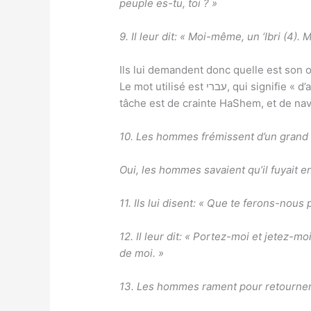
peuple es-tu, toi ? »
9. Il leur dit: « Moi-même, un ‘Ibri (4). 
Ils lui demandent donc quelle est son or
Le mot utilisé est עברי, qui signifie « d’ailleurs ». Yonah révèle donc qu’il vient « d’ailleurs » que ce monde, d’au-delà, du Jardin d’Éden. Sa
tâche est de crainte HaShem, et de nav
10. Les hommes frémissent d’un grand fr
Oui, les hommes savaient qu’il fuyait en
11. Ils lui disent: « Que te ferons-nous
12. Il leur dit: « Portez-moi et jetez-m
de moi. »
13. Les hommes rament pour retourner v