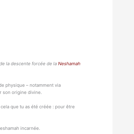
’agit de la descente forcée de la
Neshamah
nde physique – notamment via
r son origine divine.
r cela que tu as été créée : pour être
 Neshamah incarnée.