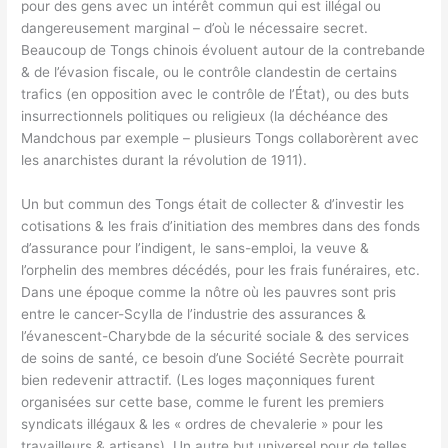
pour des gens avec un intérêt commun qui est illégal ou
dangereusement marginal – d’où le nécessaire secret.
Beaucoup de Tongs chinois évoluent autour de la contrebande
& de l’évasion fiscale, ou le contrôle clandestin de certains
trafics (en opposition avec le contrôle de l’État), ou des buts
insurrectionnels politiques ou religieux (la déchéance des
Mandchous par exemple – plusieurs Tongs collaborèrent avec
les anarchistes durant la révolution de 1911).
Un but commun des Tongs était de collecter & d’investir les
cotisations & les frais d’initiation des membres dans des fonds
d’assurance pour l’indigent, le sans-emploi, la veuve &
l’orphelin des membres décédés, pour les frais funéraires, etc.
Dans une époque comme la nôtre où les pauvres sont pris
entre le cancer-Scylla de l’industrie des assurances &
l’évanescent-Charybde de la sécurité sociale & des services
de soins de santé, ce besoin d’une Société Secrète pourrait
bien redevenir attractif. (Les loges maçonniques furent
organisées sur cette base, comme le furent les premiers
syndicats illégaux & les « ordres de chevalerie » pour les
travailleurs & artisans). Un autre but universel pour de telles