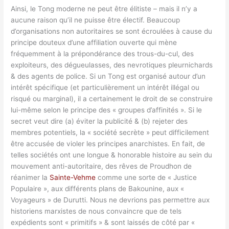
Ainsi, le Tong moderne ne peut être élitiste – mais il n’y a
aucune raison qu’il ne puisse être électif. Beaucoup
d’organisations non autoritaires se sont écroulées à cause du
principe douteux d’une affiliation ouverte qui mène
fréquemment à la prépondérance des trous-du-cul, des
exploiteurs, des dégueulasses, des nevrotiques pleurnichards
& des agents de police. Si un Tong est organisé autour d’un
intérêt spécifique (et particulièrement un intérêt illégal ou
risqué ou marginal), il a certainement le droit de se construire
lui-même selon le principe des « groupes d’affinités ». Si le
secret veut dire (a) éviter la publicité & (b) rejeter des
membres potentiels, la « société secrète » peut difficilement
être accusée de violer les principes anarchistes. En fait, de
telles sociétés ont une longue & honorable histoire au sein du
mouvement anti-autoritaire, des rêves de Proudhon de
réanimer la
Sainte-Vehme
comme une sorte de « Justice
Populaire », aux différents plans de Bakounine, aux «
Voyageurs » de Durutti. Nous ne devrions pas permettre aux
historiens marxistes de nous convaincre que de tels
expédients sont « primitifs » & sont laissés de côté par «