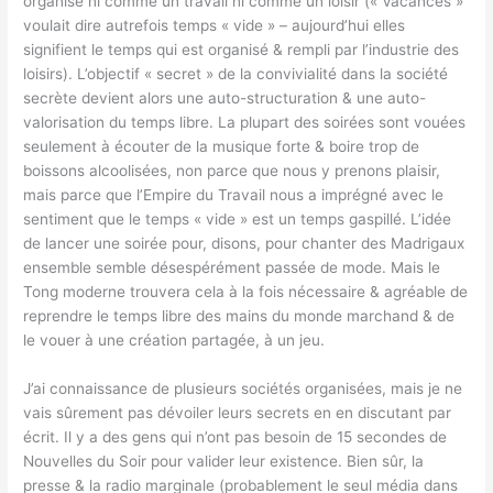
organisé ni comme un travail ni comme un loisir (« Vacances »
voulait dire autrefois temps « vide » – aujourd’hui elles
signifient le temps qui est organisé & rempli par l’industrie des
loisirs). L’objectif « secret » de la convivialité dans la société
secrète devient alors une auto-structuration & une auto-
valorisation du temps libre. La plupart des soirées sont vouées
seulement à écouter de la musique forte & boire trop de
boissons alcoolisées, non parce que nous y prenons plaisir,
mais parce que l’Empire du Travail nous a imprégné avec le
sentiment que le temps « vide » est un temps gaspillé. L’idée
de lancer une soirée pour, disons, pour chanter des Madrigaux
ensemble semble désespérément passée de mode. Mais le
Tong moderne trouvera cela à la fois nécessaire & agréable de
reprendre le temps libre des mains du monde marchand & de
le vouer à une création partagée, à un jeu.
J’ai connaissance de plusieurs sociétés organisées, mais je ne
vais sûrement pas dévoiler leurs secrets en en discutant par
écrit. Il y a des gens qui n’ont pas besoin de 15 secondes de
Nouvelles du Soir pour valider leur existence. Bien sûr, la
presse & la radio marginale (probablement le seul média dans