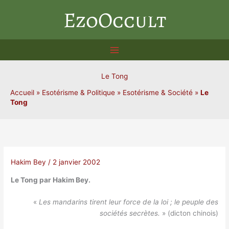
Aller
EzoOccult
au
contenu
Le Tong
Accueil
»
Esotérisme & Politique
»
Esotérisme & Société
»
Le
Tong
Hakim Bey
/
2 janvier 2002
Le Tong par Hakim Bey.
«
Les mandarins tirent leur force de la loi ; le peuple des
sociétés secrètes.
» (dicton chinois)