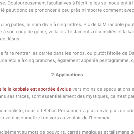
use. Douloureusement facultatives à l’écrit, elles se modulent à l
 Hé peut donc se prononcer à peu près n’importe comment avec 
cinq pattes, le nom divin à cinq lettres. Pic de la Mirandole peut
e à son coup de génie, voilà les Testaments réconciliés et la k
 de Jésus.
e faire rentrer les carrés dans les ronds, ou plutôt l’étoile de Da
d’une étoile à cinq branches, également appelée pentagramme, qui
2. Applications
lle la kabbale est abordée évolue
vers moins de spéculations et
ns ses traces, sont essentiellement des mystiques, ce n’est pas
ominaliste, nous dit Béhar. Personne n’a plus envie plus de pri
on veut «soumettre l’univers au vouloir de l’homme».
récisément au mots de pouvoirs, carrés magiques et talismans don