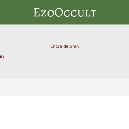
EzoOccult
Encre de Shin
in