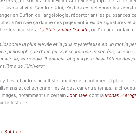
6-1535), de son vrai nom Henri Corneille Agrippa, de Netteshei
l’exhaustivité. Son truc à lui, c’est de collectionner les signat
anger en Buffon de l’angélologie, répertoriant les puissances p
 et à l’arrivée ça donne des pages entières de signatures et d
chez les magistes :
La Philosophie Occulte
, où l’on peut notammen
philosophie la plus élevée et la plus mystérieuse en un mot la p
nce philosophique d’une puissance intense et secrète, science d
matique, astrologie, théologie, et qui a pour base l’étude des p
t l’âme de l’Univers
»
ey, Levi et autres occultistes modernes continuent à placer la ka
lismans et collectionner les Anges, car entre temps, la pirouet
e mages, notamment un certain
John Dee
dont la
Monas Hierog
utre histoire.
 Spirituel