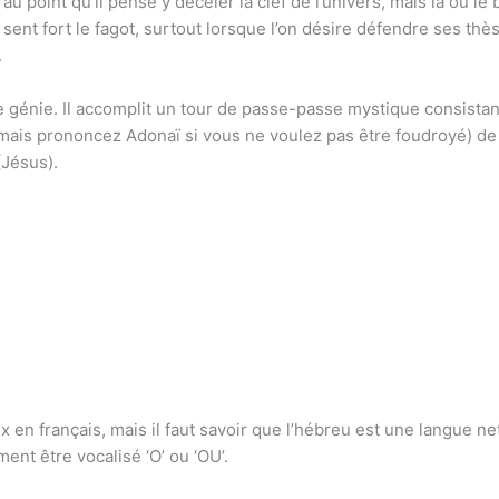
au point qu’il pense y déceler la clef de l’univers, mais là où le 
sent fort le fagot, surtout lorsque l’on désire défendre ses thès
.
de génie. Il accomplit un tour de passe-passe mystique consistant
is prononcez Adonaï si vous ne voulez pas être foudroyé) de 
Jésus).
 en français, mais il faut savoir que l’hébreu est une langue net
nt être vocalisé ‘O’ ou ‘OU’.