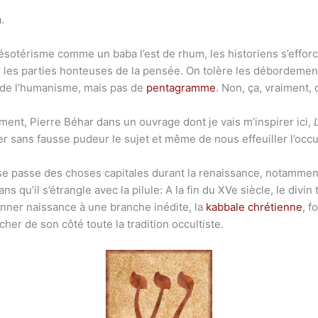
.
ésotérisme comme un baba l’est de rhum, les historiens s’efforce
r les parties honteuses de la pensée. On tolère les débordement
de l’humanisme, mais pas de
pentagramme
. Non, ça, vraiment, 
ment, Pierre Béhar dans un ouvrage dont je vais m’inspirer ici,
ter sans fausse pudeur le sujet et même de nous effeuiller l’occu
l se passe des choses capitales durant la renaissance, notammen
ans qu’il s’étrangle avec la pilule: A la fin du XVe siècle, le div
nner naissance à une branche inédite, la
kabbale chrétienne
, f
her de son côté toute la tradition occultiste.