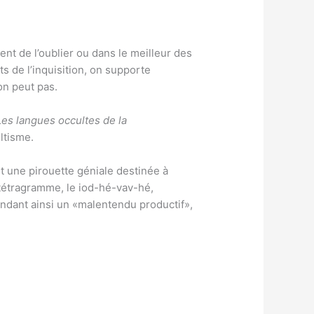
nt de l’oublier ou dans le meilleur des
s de l’inquisition, on supporte
on peut pas.
Les langues occultes de la
ltisme.
t une pirouette géniale destinée à
in tétragramme, le iod-hé-vav-hé,
ondant ainsi un «malentendu productif»,