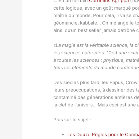
C’est un certain
Cornélius Agrippa
(148
cette logique, avec un goût marqué pour 
maître du monde. Pour cela, il va se ch
géomancie, kabbale… On mélange le tout
ainsi qu’un best seller jamais détrôné 
«
La magie est la véritable science, la 
les sciences naturelles. C’est une scie
à toutes les sciences : physique, mathé
tous les éléments du monde contiennen
Des siècles plus tard, les Papus, Crowl
leurs préoccupations, à dessiner des ta
contaminé des générations entières d
la clef de l’univers… Mais ceci est une a
Plus sur le sujet :
Les Douze Règles pour le Combat