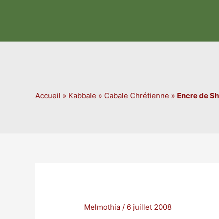
Aller
au
contenu
Accueil
»
Kabbale
»
Cabale Chrétienne
»
Encre de Sh
Melmothia
/
6 juillet 2008