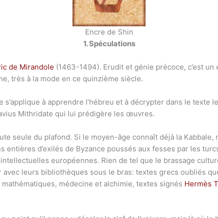
Encre de Shin
1. Spéculations
ic de Mirandole
(1463-1494). Erudit et génie précoce, c’est un
sme, très à la mode en ce quinzième siècle.
e s’applique à apprendre l’hébreu et à décrypter dans le texte 
Flavius Mithridate qui lui prédigère les œuvres.
te seule du plafond. Si le moyen-âge connaît déjà la Kabbale, n
s entières d’exilés de Byzance poussés aux fesses par les turcs
ntellectuelles européennes. Rien de tel que le brassage culturel
r avec leurs bibliothèques sous le bras: textes grecs oubliés q
 de mathématiques, médecine et alchimie, textes signés
Hermès T