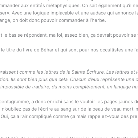
ommander aux entités métaphysiques. On sait également qu’il n
ousser». Avec une logique implacable et une audace qui annonce 
l’ange, on doit donc pouvoir commander à l’herbe.
le bas se répondant, ma foi, assez bien, ça devrait pouvoir se f
 le titre du livre de Béhar et qui sont pour nos occultistes une
raissent comme les lettres de la Sainte Écriture. Les lettres e
n. Ils sont bien plus que cela. Chacun d’eux représente une c
t impossible de traduire, du moins complètement, en langage h
pentagramme, a donc enrichi sans le vouloir les pages jaunes de
 n’oubliez pas de l’écrire au sang sur de la peau de veau mort-n
Oui, ça a l’air compliqué comme ça mais rappelez-vous des premi