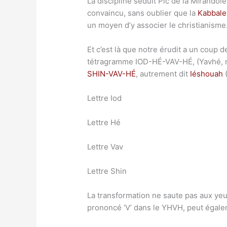
La discipline séduit Pic de la Mirandole 
convaincu, sans oublier que la
Kabbale
un moyen d’y associer le christianisme
Et c’est là que notre érudit a un coup 
tétragramme IOD-HÉ-VAV-HÉ, (Yavhé, ma
SHIN-VAV-HÉ
, autrement dit
Iéshouah
(
Lettre Iod
Lettre Hé
Lettre Vav
Lettre Shin
La transformation ne saute pas aux yeux
prononcé ‘V’ dans le YHVH, peut égaleme