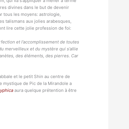
m, qui va s’appliquer à mener à terme
ures divines dans le but de devenir
ar tous les moyens: astrologie,
es talismans aux jolies arabesques,
t lire cette jolie profession de foi:
erfection et l’accomplissement de toutes
u merveilleux et du mystère qui s’allie
lanètes, des éléments, des pierres. Car
bbale et le petit Shin au centre de
te mystique de Pic de la Mirandole a
lyphica
aura quelque prétention à être