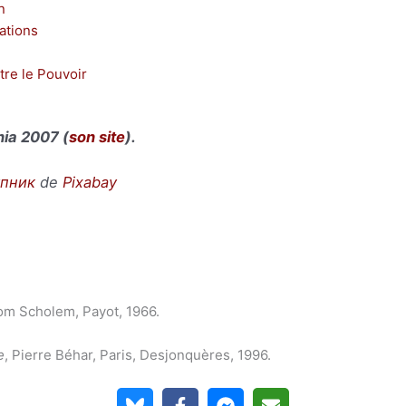
n
ations
re le Pouvoir
hia 2007 (
son site
).
упник
de
Pixabay
om Scholem, Payot, 1966.
e
, Pierre Béhar, Paris, Desjonquères, 1996.