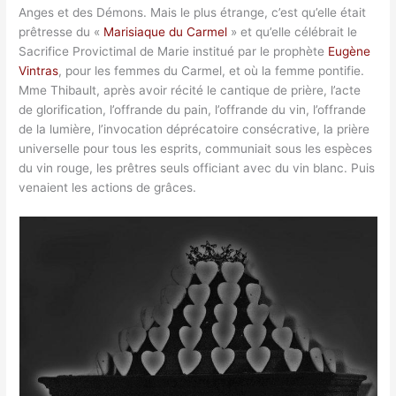
Anges et des Démons. Mais le plus étrange, c’est qu’elle était
prêtresse du «
Marisiaque du Carmel
» et qu’elle célébrait le
Sacrifice Provictimal de Marie institué par le prophète
Eugène
Vintras
, pour les femmes du Carmel, et où la femme pontifie.
Mme Thibault, après avoir récité le cantique de prière, l’acte
de glorification, l’offrande du pain, l’offrande du vin, l’offrande
de la lumière, l’invocation déprécatoire consécrative, la prière
universelle pour tous les esprits, communiait sous les espèces
du vin rouge, les prêtres seuls officiant avec du vin blanc. Puis
venaient les actions de grâces.