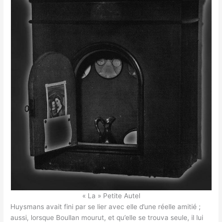
« La » Petite Autel
Huysmans avait fini par se lier avec elle d’une réelle amitié ;
aussi, lorsque Boullan mourut, et qu’elle se trouva seule, il lui