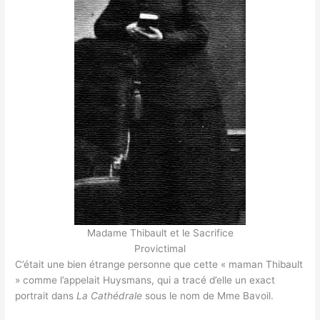
Madame Thibault et le Sacrifice
Provictimal
C’était une bien étrange personne que cette « maman Thibault
» comme l’appelait Huysmans, qui a tracé d’elle un exact
portrait dans
La Cathédrale
sous le nom de Mme Bavoil.