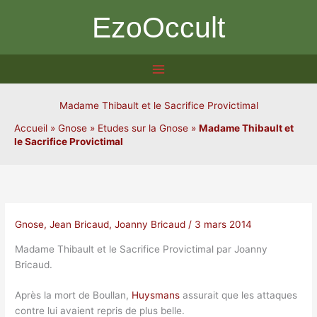
Aller
EzoOccult
au
contenu
Madame Thibault et le Sacrifice Provictimal
Accueil
»
Gnose
»
Etudes sur la Gnose
»
Madame Thibault et
le Sacrifice Provictimal
Gnose
,
Jean Bricaud
,
Joanny Bricaud
/
3 mars 2014
Madame Thibault et le Sacrifice Provictimal par Joanny
Bricaud.
Après la mort de Boullan,
Huysmans
assurait que les attaques
contre lui avaient repris de plus belle.