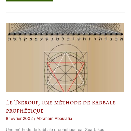
t
h
o
d
e
s
e
t
E
x
e
r
c
i
c
e
s
d
e
T
s
e
r
o
u
f
Le Tserouf, une méthode de kabbale
prophétique
8 février 2002
/
Abraham Aboulafia
Une méthode de kabbale prophétique par Spartakus