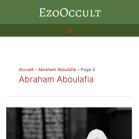
Aller
EzoOccult
au
contenu
Accueil
»
Abraham Aboulafia
»
Page 3
Abraham Aboulafia