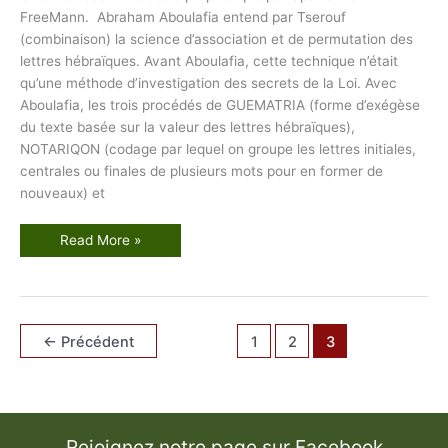
FreeMann. Abraham Aboulafia entend par Tserouf
(combinaison) la science d’association et de permutation des
lettres hébraïques. Avant Aboulafia, cette technique n’était
qu’une méthode d’investigation des secrets de la Loi. Avec
Aboulafia, les trois procédés de GUEMATRIA (forme d’exégèse
du texte basée sur la valeur des lettres hébraïques),
NOTARIQON (codage par lequel on groupe les lettres initiales,
centrales ou finales de plusieurs mots pour en former de
nouveaux) et
L
Read More »
e
T
s
e
r
o
u
←
Précédent
1
2
3
f
,
u
n
e
m
é
t
Rejoignez notre page sur Facebook
h