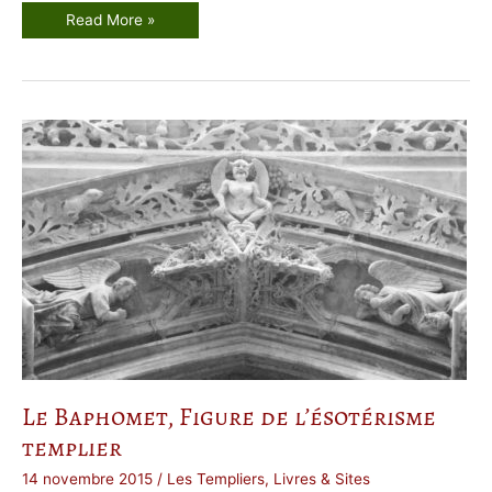
U
Read More »
n
e
s
s
a
i
s
u
r
l
e
s
n
o
m
b
r
e
s
–
p
a
r
t
i
e
2
Le Baphomet, Figure de l’ésotérisme
templier
14 novembre 2015
/
Les Templiers
,
Livres & Sites