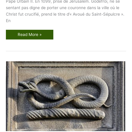
Pape Urbain II. En 1099, prise de Jérusalem. Godefroi, ne se
sentant pas digne de porter une couronne dans la ville où le
Christ fut crucifié, prend le titre d’« Avoué du Saint-Sépulcre ».
En
O
Read More »
r
d
r
e
d
u
T
e
m
p
l
e
:
h
i
s
t
o
i
r
e
1