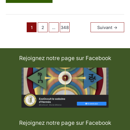
e
S
a
p
h
i
r
1
2
…
348
Suivant
→
É
t
o
i
l
é
Rejoignez notre page sur Facebook
Rejoignez notre page sur Facebook