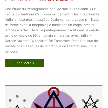
a
m
Une étude du Pentagramme par Spartakus FreeMann. « Le
m
e
cercle qui l’entoure n’a ni commencement ni fin. Il représente
t
h
l’infini et l’éternité. Il possède également une vague similitude
é
de forme avec la morphologie humaine : un corps, bras et
l
é
jambes écartés. De là, le pentagramme inscrit dans le cercle
m
i
est le symbole de l’être humain en relation avec l’infini. »
t
e
Doreen Valiente, Witchcraft for Tomorrow. Dans l’optique de
réviser nos classiques de la pratique de l’hermétisme, nous
pensons
L
Read More »
e
P
e
n
t
a
g
r
a
m
m
e