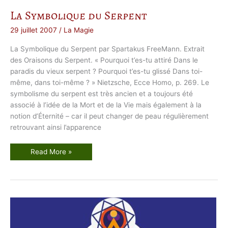
La Symbolique du Serpent
29 juillet 2007
/
La Magie
La Symbolique du Serpent par Spartakus FreeMann. Extrait
des Oraisons du Serpent. « Pourquoi t’es-tu attiré Dans le
paradis du vieux serpent ? Pourquoi t’es-tu glissé Dans toi-
même, dans toi-même ? » Nietzsche, Ecce Homo, p. 269. Le
symbolisme du serpent est très ancien et a toujours été
associé à l’idée de la Mort et de la Vie mais également à la
notion d’Éternité – car il peut changer de peau régulièrement
retrouvant ainsi l’apparence
L
Read More »
a
S
y
m
b
o
l
i
q
u
e