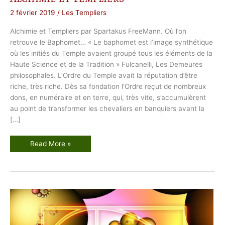
2 février 2019
/
Les Templiers
Alchimie et Templiers par Spartakus FreeMann. Où l’on
retrouve le Baphomet… « Le baphomet est l’image synthétique
où les initiés du Temple avaient groupé tous les éléments de la
Haute Science et de la Tradition » Fulcanelli, Les Demeures
philosophales. L’Ordre du Temple avait la réputation d’être
riche, très riche. Dès sa fondation l’Ordre reçut de nombreux
dons, en numéraire et en terre, qui, très vite, s’accumulèrent
au point de transformer les chevaliers en banquiers avant la
[…]
A
Read More »
l
c
h
i
m
i
e
e
t
T
e
m