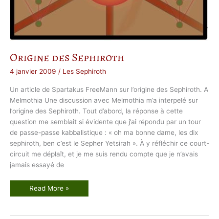
l
’
é
s
o
t
é
r
i
Origine des Sephiroth
s
m
e
4 janvier 2009
/
Les Sephiroth
t
e
Un article de Spartakus FreeMann sur l’origine des Sephiroth. A
m
p
Melmothia Une discussion avec Melmothia m’a interpelé sur
l
i
l’origine des Sephiroth. Tout d’abord, la réponse à cette
e
question me semblait si évidente que j’ai répondu par un tour
r
de passe-passe kabbalistique : « oh ma bonne dame, les dix
sephiroth, ben c’est le Sepher Yetsirah ». À y réfléchir ce court-
circuit me déplaît, et je me suis rendu compte que je n’avais
jamais essayé de
O
Read More »
r
i
g
i