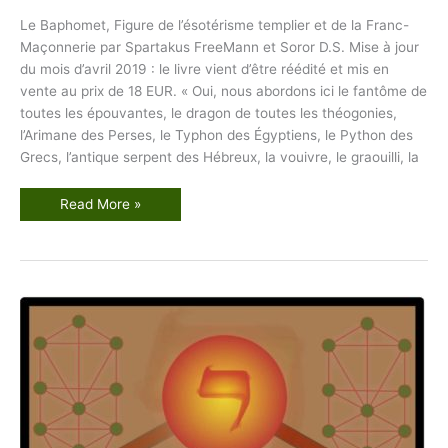
Le Baphomet, Figure de l’ésotérisme templier et de la Franc-
Maçonnerie par Spartakus FreeMann et Soror D.S. Mise à jour
du mois d’avril 2019 : le livre vient d’être réédité et mis en
vente au prix de 18 EUR. « Oui, nous abordons ici le fantôme de
toutes les épouvantes, le dragon de toutes les théogonies,
l’Arimane des Perses, le Typhon des Égyptiens, le Python des
Grecs, l’antique serpent des Hébreux, la vouivre, le graouilli, la
L
Read More »
e
B
a
p
h
o
m
e
t
,
F
i
g
u
r
e
d
e