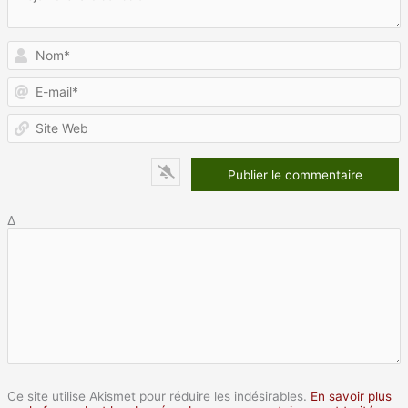
N
E
m
S
W
Δ
Ce site utilise Akismet pour réduire les indésirables.
En savoir plus