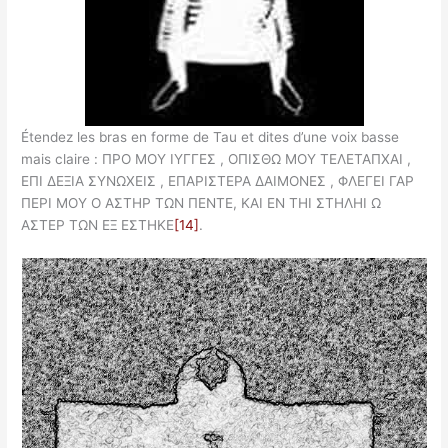
Étendez les bras en forme de Tau et dites d’une voix basse
mais claire : ΠΡΟ ΜΟΥ ΙΥΓΓΕΣ , ΟΠΙΣΘΩ ΜΟΥ ΤΕΛΕΤΑΠΧΑΙ ,
ΕΠΙ ΔΕΞΙΑ ΣΥΝΩΧΕΙΣ , ΕΠΑΡΙΣΤΕΡΑ ΔΑΙΜΟΝΕΣ , ΦΛΕΓΕΙ ΓΑΡ
ΠΕΡΙ ΜΟΥ Ο ΑΣΤΗΡ ΤΩΝ ΠΕΝΤΕ, ΚΑΙ ΕΝ ΤΗΙ ΣΤΗΛΗΙ Ω
ΑΣΤΕΡ ΤΩΝ ΕΞ ΕΣΤΗΚΕ
[14]
.