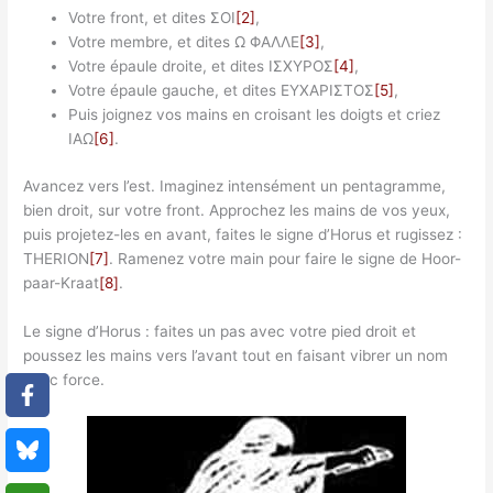
Votre front, et dites ΣΟΙ
[2]
,
Votre membre, et dites Ω ΦΑΛΛΕ
[3]
,
Votre épaule droite, et dites ΙΣΧΥΡΟΣ
[4]
,
Votre épaule gauche, et dites ΕΥΧΑΡΙΣΤΟΣ
[5]
,
Puis joignez vos mains en croisant les doigts et criez
ΙΑΩ
[6]
.
Avancez vers l’est. Imaginez intensément un pentagramme,
bien droit, sur votre front. Approchez les mains de vos yeux,
puis projetez-les en avant, faites le signe d’Horus et rugissez :
THERION
[7]
. Ramenez votre main pour faire le signe de Hoor-
paar-Kraat
[8]
.
Le signe d’Horus : faites un pas avec votre pied droit et
poussez les mains vers l’avant tout en faisant vibrer un nom
avec force.