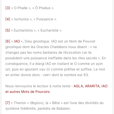
[3]
« O Phalle », « Ô Phallus ».
[4]
« Ischurios », « Puissance ».
[5]
« Eucharistos », « Eucharistie ».
[6]
«
IAO
», Dieu gnostique. IAO est un Nom de Pouvoir
gnostique dont les Oracles Chaldéens nous disent : « ne
changez pas les noms barbares de l’évocation car ils
possèdent une puissance ineffable dans les rites sacrés ». En
conséquence, Il a élargi IAO en traitant le O comme un ayin
(ע), puis en ajoutant vau (ו) comme préfixe et suffixe. Le mot
en entier donne donc : ויאעו dont le nombre est 93.
Nous renvoyons le lecteur à notre texte :
AGLA, ARARITA, IAO
et autres Mots de Pouvoirs
.
[7]
« Therion » (θηρίον), la « Bête » est l’une des divinités du
système thélémite, parèdre de Babalon.