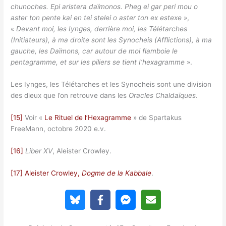
chunoches. Epi aristera daïmonos. Pheg ei gar peri mou o
aster ton pente kai en tei stelei o aster ton ex estexe
»,
«
Devant moi, les Iynges, derrière moi, les Télétarches
(Initiateurs), à ma droite sont les Synocheis (Afflictions), à ma
gauche, les Daïmons, car autour de moi flamboie le
pentagramme, et sur les piliers se tient I’hexagramme
».
Les Iynges, les Télétarches et les Synocheis sont une division
des dieux que l’on retrouve dans les
Oracles Chaldaïques
.
[15]
Voir «
Le Rituel de l’Hexagramme
» de Spartakus
FreeMann, octobre 2020 e.v.
[16]
Liber XV
, Aleister Crowley.
[17]
Aleister Crowley,
Dogme de la Kabbale
.