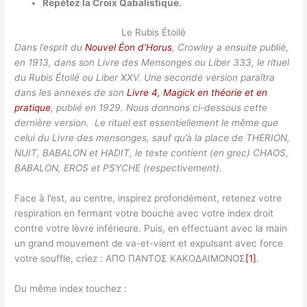
Répétez la Croix Qabalistique.
Le Rubis Étoilé
Dans l’esprit du
Nouvel Éon d’Horus
, Crowley a ensuite publié,
en 1913, dans son Livre des Mensonges ou Liber 333, le rituel
du Rubis Étoilé ou Liber XXV. Une seconde version paraîtra
dans les annexes de son
Livre 4, Magick en théorie et en
pratique
, publié en 1929. Nous donnons ci-dessous cette
dernière version. Le rituel est essentiellement le même que
celui du Livre des mensonges, sauf qu’à la place de THERION,
NUIT, BABALON et HADIT, le texte contient (en grec) CHAOS,
BABALON, EROS et PSYCHE (respectivement).
Face à l’est, au centre, inspirez profondément, retenez votre
respiration en fermant votre bouche avec votre index droit
contre votre lèvre inférieure. Puis, en effectuant avec la main
un grand mouvement de va-et-vient et expulsant avec force
votre souffle, criez : ΑΠΟ ΠΑΝΤΟΣ ΚΑΚΟΔΑΙΜΟΝΟΣ
[1]
.
Du même index touchez :