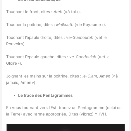
Touchant le front, dites :
Ateh
(« à toi »).
Toucher la poitrine, dites :
Malkouth
(« le Royaume »).
Touchant l’épaule droite, dites :
ve-Guebourah
(« et le
Pouvoir »).
Touchant l’épaule gauche, dites :
ve-Guedoulah
(« et la
Gloire »).
Joignant les mains sur la poitrine, dites :
le-Olam
,
Amen
(« à
jamais, Amen »).
Le tracé des Pentagrammes
En vous tournant vers l’Est, tracez un Pentagramme (celui de
la Terre) avec l’arme appropriée. Dites (vibrez) YHVH.