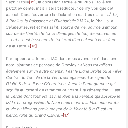
Saphir Étoilé
[15]
, la coloration sexuelle du Rubis Étoilé est
plutôt évidente, mais il serait réducteur de n’y voir que cet
aspect. Dans l’ouverture la déclaration est très claire : «
À toi,
ô Phallus, la Puissance et l’Eucharistie ? IAO
», le Phallus, «
Seigneur secret et très saint, source de vie, source d’amour,
source de liberté, de force d’énergie, de feu, de mouvement
— cet art est l’essence de tout vrai dieu qui est à la surface
de la Terre
. »
[16]
Par rapport à la formule IAO dont nous avons parlé dans une
note, ajoutons ce passage de Crowley : «
Nous travaillons
également sur un autre chemin. I est la Ligne Droite ou le Pilier
Central du Temple de la Vie ; c’est également le signe de
l’Unité & de la Force Génératrice. A est le Pentagramme qui
signifie la Volonté de l’Homme œuvrant à la rédemption. O est
le Cercle dont tout est issu, le Rien & la Femelle qui absorbe le
Mâle. La progression du Nom nous montre la Voie manant de
la Vie au Nirvana par le moyen de la Volonté & qu’il est un
hiéroglyphe du Grand Œuvre
. »
[17]
Plus sur le sujet :