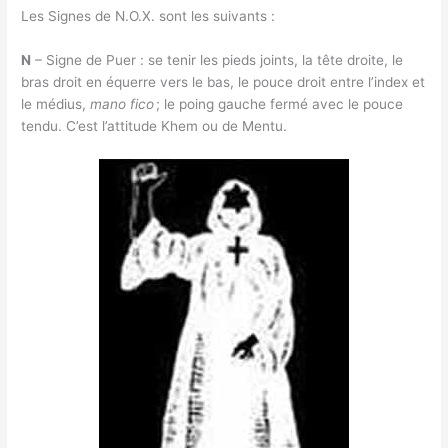
Les Signes de N.O.X. sont les suivants :
N
– Signe de Puer : se tenir les pieds joints, la tête droite, le
bras droit en équerre vers le bas, le pouce droit entre l’index et
le médius,
mano fico
; le poing gauche fermé avec le pouce
tendu. C’est l’attitude Khem ou de Mentu.