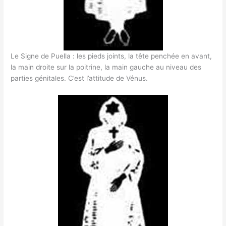
Le Signe de Puella : les pieds joints, la tête penchée en avant,
la main droite sur la poitrine, la main gauche au niveau des
parties génitales. C’est l’attitude de Vénus.