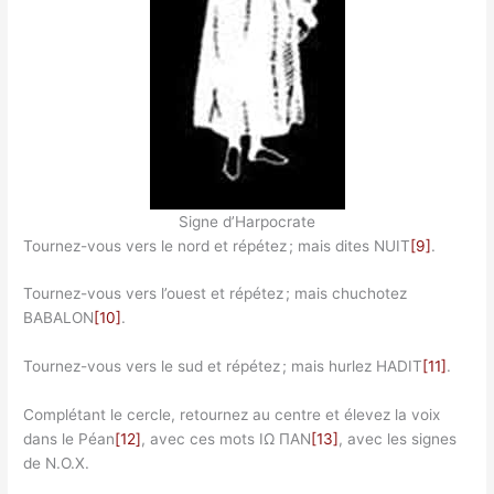
Signe d’Harpocrate
Tournez-vous vers le nord et répétez ; mais dites NUIT
[9]
.
Tournez-vous vers l’ouest et répétez ; mais chuchotez
BABALON
[10]
.
Tournez-vous vers le sud et répétez ; mais hurlez HADIT
[11]
.
Complétant le cercle, retournez au centre et élevez la voix
dans le Péan
[12]
, avec ces mots ΙΩ ΠΑΝ
[13]
, avec les signes
de N.O.X.