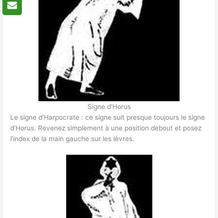
Signe d’Horus
Le signe d’Harpocrate : ce signe suit presque toujours le signe
d’Horus. Revenez simplement à une position debout et posez
l’index de la main gauche sur les lèvres.