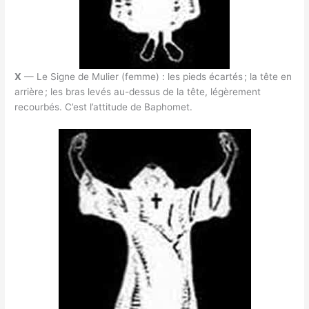
X
— Le Signe de Mulier (femme) : les pieds écartés ; la tête en
arrière ; les bras levés au-dessus de la tête, légèrement
recourbés. C’est l’attitude de Baphomet.