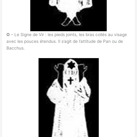
O
– Le Signe de Vir : les pieds joints, les bras collés au visage
avec les pouces étendus. Il s’agit de l’attitude de Pan ou de
Bacchus.