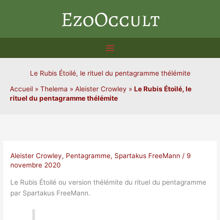
Aller
EzoOccult
au
contenu
Le Rubis Étoilé, le rituel du pentagramme thélémite
Accueil
»
Thelema
»
Aleister Crowley
»
Le Rubis Étoilé, le
rituel du pentagramme thélémite
Aleister Crowley
,
Pentagramme
,
Spartakus FreeMann
/
9
novembre 2020
Le Rubis Étoilé ou version thélémite du rituel du pentagramme
par Spartakus FreeMann.