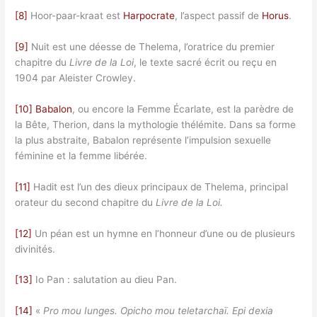
[8]
Hoor-paar-kraat est
Harpocrate
, l’aspect passif de
Horus
.
[9]
Nuit est une déesse de Thelema, l’oratrice du premier
chapitre du
Livre de la Loi
, le texte sacré écrit ou reçu en
1904 par Aleister Crowley.
[10]
Babalon
, ou encore la Femme Écarlate, est la parèdre de
la Bête, Therion, dans la mythologie thélémite. Dans sa forme
la plus abstraite, Babalon représente l’impulsion sexuelle
féminine et la femme libérée.
[11]
Hadit est l’un des dieux principaux de Thelema, principal
orateur du second chapitre du
Livre de la Loi.
[12]
Un péan est un hymne en l’honneur d’une ou de plusieurs
divinités.
[13]
Io Pan : salutation au dieu Pan.
[14]
«
Pro mou Iunges. Opicho mou teletarchaï.
Epi dexia