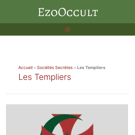
Aller
EzoOccult
au
contenu
Accueil
»
Sociétés Secrètes
»
Les Templiers
Les Templiers