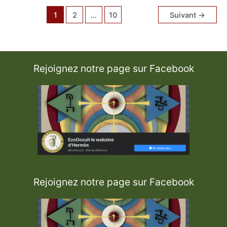
e
r
1
2
…
10
Suivant
→
n
a
r
d
d
e
C
l
Rejoignez notre page sur Facebook
a
i
r
v
a
u
x
Rejoignez notre page sur Facebook