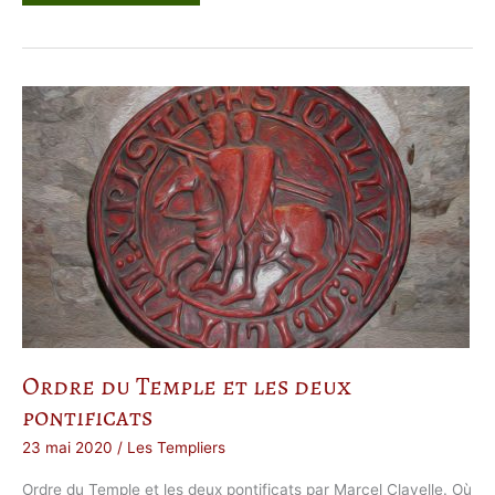
s
T
e
m
p
l
i
e
r
s
e
t
l
e
s
A
s
s
a
s
s
i
n
s
Ordre du Temple et les deux
pontificats
23 mai 2020
/
Les Templiers
Ordre du Temple et les deux pontificats par Marcel Clavelle. Où