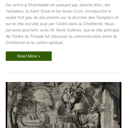
l’on arrive à Shamballah en passant par Jeanne d’Arc, les
Templiers, le Saint Graal et les Rose-Croix. Introduction Il
existe fort peu de documents sur la doctrine des Templiers et
sur le rôle occulte joué par l’Ordre dans la Chrétienté. Nous
pensons pourtant, avec M. René Guénon, que le rôle principal
de l’Ordre du Temple fut d’assurer la communication entre la
Chrétienté et le centre spirituel
O
Read More »
r
d
r
e
d
u
T
e
m
p
l
e
e
t
l
e
s
d
e