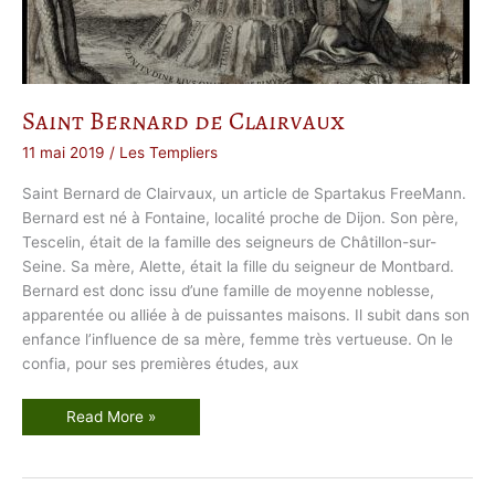
u
x
p
o
n
t
i
f
Saint Bernard de Clairvaux
i
c
a
11 mai 2019
/
Les Templiers
t
s
Saint Bernard de Clairvaux, un article de Spartakus FreeMann.
Bernard est né à Fontaine, localité proche de Dijon. Son père,
Tescelin, était de la famille des seigneurs de Châtillon-sur-
Seine. Sa mère, Alette, était la fille du seigneur de Montbard.
Bernard est donc issu d’une famille de moyenne noblesse,
apparentée ou alliée à de puissantes maisons. Il subit dans son
enfance l’influence de sa mère, femme très vertueuse. On le
confia, pour ses premières études, aux
S
Read More »
a
i
n
t
B