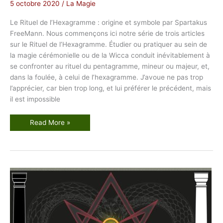
G
5 octobre 2020
/
La Magie
o
l
d
Le Rituel de l’Hexagramme : origine et symbole par Spartakus
e
FreeMann. Nous commençons ici notre série de trois articles
n
D
sur le Rituel de l’Hexagramme. Étudier ou pratiquer au sein de
a
w
la magie cérémonielle ou de la Wicca conduit inévitablement à
n
se confronter au rituel du pentagramme, mineur ou majeur, et,
dans la foulée, à celui de l’hexagramme. J’avoue ne pas trop
l’apprécier, car bien trop long, et lui préférer le précédent, mais
il est impossible
L
Read More »
e
R
i
t
u
e
l
d
e
l
’
H
e
x
a