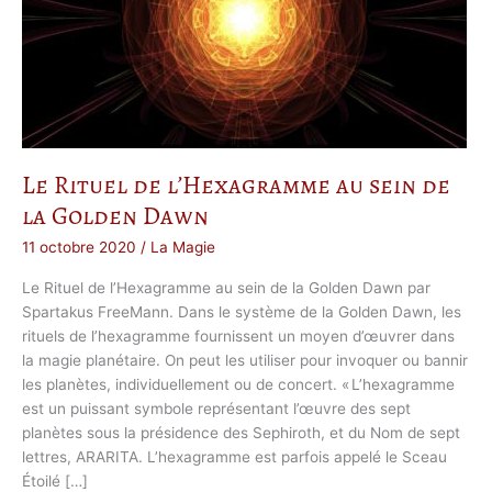
Le Rituel de l’Hexagramme au sein de
la Golden Dawn
11 octobre 2020
/
La Magie
Le Rituel de l’Hexagramme au sein de la Golden Dawn par
Spartakus FreeMann. Dans le système de la Golden Dawn, les
rituels de l’hexagramme fournissent un moyen d’œuvrer dans
la magie planétaire. On peut les utiliser pour invoquer ou bannir
les planètes, individuellement ou de concert. « L’hexagramme
est un puissant symbole représentant l’œuvre des sept
planètes sous la présidence des Sephiroth, et du Nom de sept
lettres, ARARITA. L’hexagramme est parfois appelé le Sceau
Étoilé […]