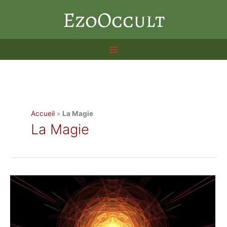
Aller
EzoOccult
au
contenu
Accueil
»
La Magie
La Magie