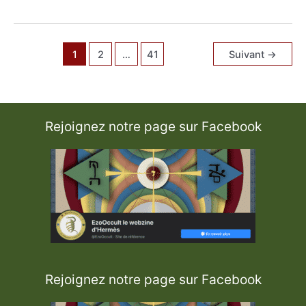
T
r
o
i
s
i
1
2
…
41
Suivant
→
è
m
e
T
e
r
m
e
Rejoignez notre page sur Facebook
d
e
l
a
T
r
i
n
i
t
é
Rejoignez notre page sur Facebook