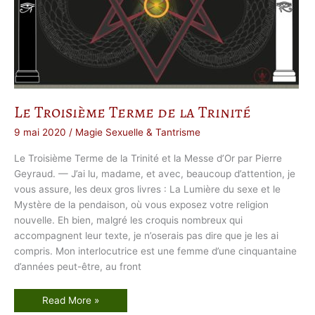
g
r
a
m
m
e
:
o
r
i
g
i
Le Troisième Terme de la Trinité
n
e
e
9 mai 2020
/
Magie Sexuelle & Tantrisme
t
s
Le Troisième Terme de la Trinité et la Messe d’Or par Pierre
y
m
Geyraud. — J’ai lu, madame, et avec, beaucoup d’attention, je
b
o
vous assure, les deux gros livres : La Lumière du sexe et le
l
Mystère de la pendaison, où vous exposez votre religion
e
nouvelle. Eh bien, malgré les croquis nombreux qui
accompagnent leur texte, je n’oserais pas dire que je les ai
compris. Mon interlocutrice est une femme d’une cinquantaine
d’années peut-être, au front
L
Read More »
e