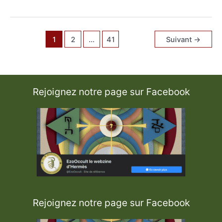
T
r
o
i
s
i
1
2
…
41
Suivant
→
è
m
e
T
e
r
m
e
Rejoignez notre page sur Facebook
d
e
l
a
T
r
i
n
i
t
é
Rejoignez notre page sur Facebook