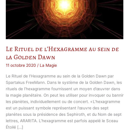
Le Rituel de l’Hexagramme au sein de
la Golden Dawn
11 octobre 2020
/
La Magie
Le Rituel de l’Hexagramme au sein de la Golden Dawn par
Spartakus FreeMann. Dans le système de la Golden Dawn, les
rituels de l’hexagramme fournissent un moyen d’œuvrer dans
la magie planétaire. On peut les utiliser pour invoquer ou bannir
les planètes, individuellement ou de concert. « L’hexagramme
est un puissant symbole représentant l’œuvre des sept
planètes sous la présidence des Sephiroth, et du Nom de sept
lettres, ARARITA. L’hexagramme est parfois appelé le Sceau
Étoilé […]