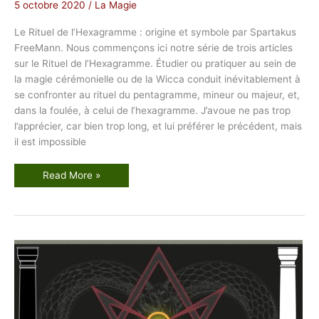
G
5 octobre 2020
/
La Magie
o
l
d
Le Rituel de l’Hexagramme : origine et symbole par Spartakus
e
FreeMann. Nous commençons ici notre série de trois articles
n
D
sur le Rituel de l’Hexagramme. Étudier ou pratiquer au sein de
a
w
la magie cérémonielle ou de la Wicca conduit inévitablement à
n
se confronter au rituel du pentagramme, mineur ou majeur, et,
dans la foulée, à celui de l’hexagramme. J’avoue ne pas trop
l’apprécier, car bien trop long, et lui préférer le précédent, mais
il est impossible
L
Read More »
e
R
i
t
u
e
l
d
e
l
’
H
e
x
a