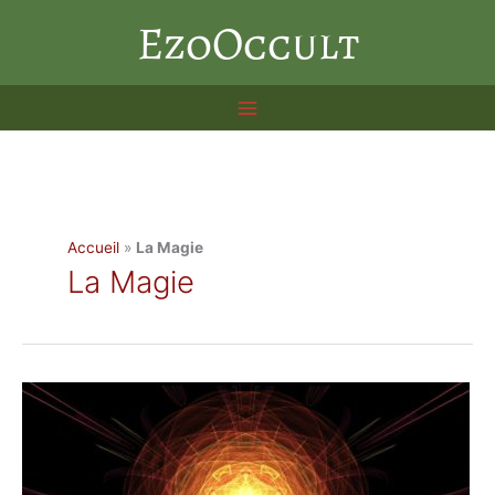
Aller
EzoOccult
au
contenu
Accueil
»
La Magie
La Magie