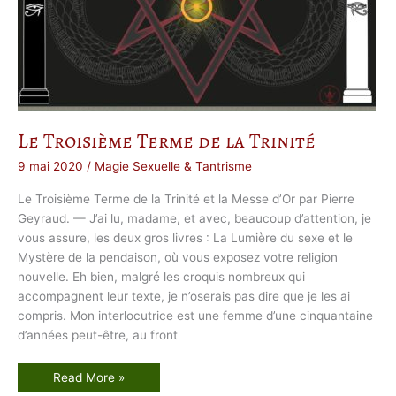
g
r
a
m
m
e
:
o
r
i
g
i
Le Troisième Terme de la Trinité
n
e
e
9 mai 2020
/
Magie Sexuelle & Tantrisme
t
s
Le Troisième Terme de la Trinité et la Messe d’Or par Pierre
y
m
Geyraud. — J’ai lu, madame, et avec, beaucoup d’attention, je
b
o
vous assure, les deux gros livres : La Lumière du sexe et le
l
Mystère de la pendaison, où vous exposez votre religion
e
nouvelle. Eh bien, malgré les croquis nombreux qui
accompagnent leur texte, je n’oserais pas dire que je les ai
compris. Mon interlocutrice est une femme d’une cinquantaine
d’années peut-être, au front
L
Read More »
e