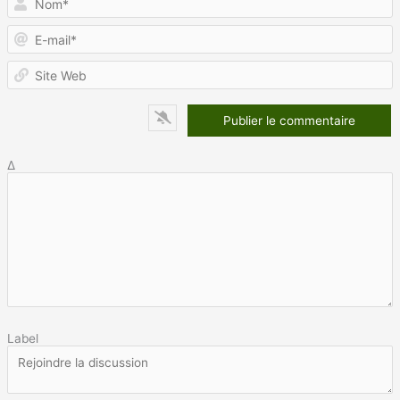
E
m
S
W
Δ
Label