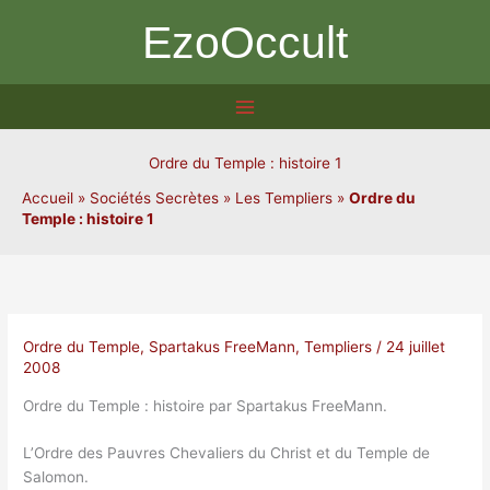
Aller
EzoOccult
au
contenu
Ordre du Temple : histoire 1
Accueil
»
Sociétés Secrètes
»
Les Templiers
»
Ordre du
Temple : histoire 1
Ordre du Temple
,
Spartakus FreeMann
,
Templiers
/
24 juillet
2008
Ordre du Temple : histoire par Spartakus FreeMann.
L’Ordre des Pauvres Chevaliers du Christ et du Temple de
Salomon.