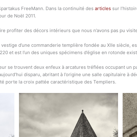
 Spartakus FreeMann. Dans la continuité des
articles
sur l’histoi
our de Noël 2011.
re profiter des décors intérieurs que nous n’avons pas pu visit
 vestige d’une commanderie templière fondée au XIIe siècle, est 
 1220 et est l’un des uniques spécimens d’église en rotonde exist
eur se trouvent deux enfeux à arcatures tréflées occupant un pa
ourd’hui disparu, abritant à l’origine une salle capitulaire à dé
pté porte la croix pattée caractéristique des Templiers.