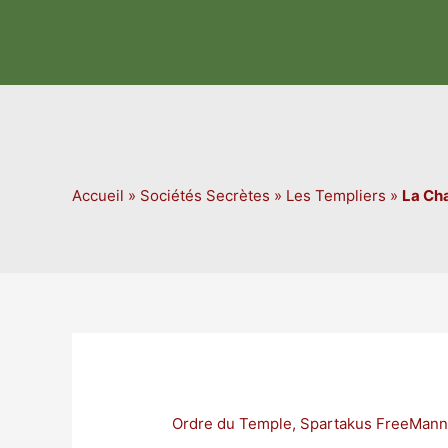
Aller
au
contenu
Accueil
»
Sociétés Secrètes
»
Les Templiers
»
La Cha
Ordre du Temple
,
Spartakus FreeMan