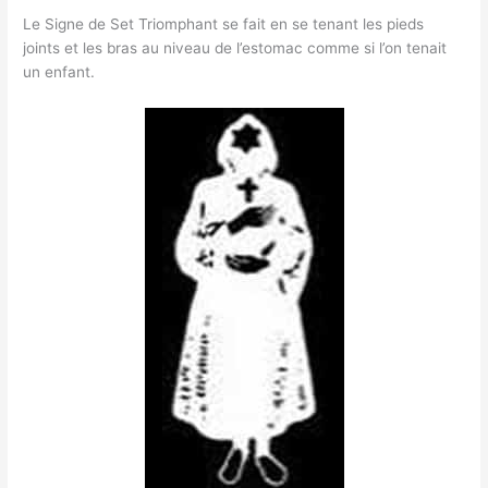
Le Signe de Set Triomphant se fait en se tenant les pieds
joints et les bras au niveau de l’estomac comme si l’on tenait
un enfant.