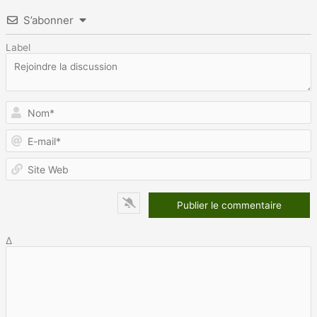
S’abonner
Label
N
E
m
S
W
Δ