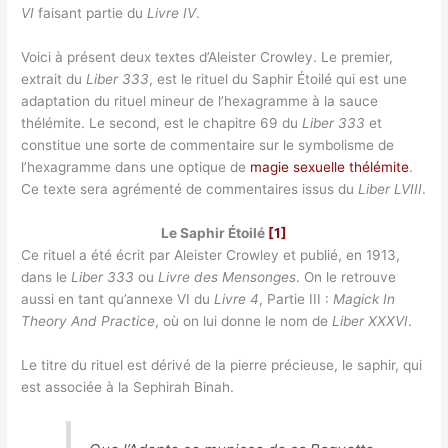
VI
faisant partie du
Livre IV
.
Voici à présent deux textes d’Aleister Crowley. Le premier,
extrait du
Liber 333
, est le rituel du Saphir Étoilé qui est une
adaptation du rituel mineur de l’hexagramme à la sauce
thélémite. Le second, est le chapitre 69 du
Liber 333
et
constitue une sorte de commentaire sur le symbolisme de
l’hexagramme dans une optique de
magie sexuelle thélémite
.
Ce texte sera agrémenté de commentaires issus du
Liber LVIII
.
Le Saphir Étoilé
[1]
Ce rituel a été écrit par Aleister Crowley et publié, en 1913,
dans le
Liber 333
ou
Livre des Mensonges
. On le retrouve
aussi en tant qu’annexe VI du
Livre 4
, Partie III :
Magick In
Theory And Practice
, où on lui donne le nom de
Liber XXXVI
.
Le titre du rituel est dérivé de la pierre précieuse, le saphir, qui
est associée à la Sephirah Binah.