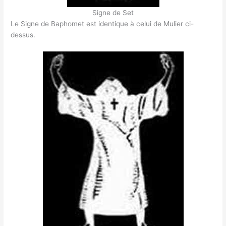
Signe de Set
Le Signe de Baphomet est identique à celui de Mulier ci-
dessus.