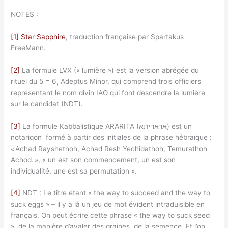
NOTES :
[1]
Star Sapphire
, traduction française par Spartakus
FreeMann.
[2]
La formule LVX (« lumière ») est la version abrégée du
rituel du 5 = 6, Adeptus Minor, qui comprend trois officiers
représentant le nom divin IAO qui font descendre la lumière
sur le candidat (NDT).
[3]
La formule Kabbalistique ARARITA (אראריתא) est un
notariqon formé à partir des initiales de la phrase hébraïque :
« Achad Rayshethoh, Achad Resh Yechidathoh, Temurathoh
Achod. », « un est son commencement, un est son
individualité, une est sa permutation ».
[4]
NDT : Le titre étant « the way to succeed and the way to
suck eggs » – il y a là un jeu de mot évident intraduisible en
français. On peut écrire cette phrase « the way to suck seed
», de la manière d’avaler des graines, de la semence. Et l’on