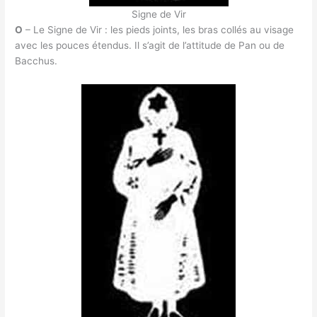
Signe de Vir
O
– Le Signe de Vir : les pieds joints, les bras collés au visage
avec les pouces étendus. Il s’agit de l’attitude de Pan ou de
Bacchus.