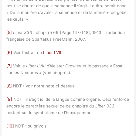
peut se douter de quelle semence il s’agit. Le titre serait donc
« De la manière d’avaler la semence et de la manière de gober
les œufs. »
[5]
Liber 333
: chapitre 69 [Page 147-148], 1913. Traduction
française de Spartakus FreeMann, 2007.
[6]
Voir l’extrait du
Liber LVIII
.
[7]
Voir le
Liber LVIII
d’Aleister Crowley et le passage « Essai
sur les Nombres » (voir ci-après).
[8]
NDT : Voir notre note ci-dessus.
[9]
NDT : il s’agit ici de la langue comme organe. Ceci renforce
encore le caractère sexuel de ce chapitre du
Liber 333
portant sur le symbolisme de l’hexagramme.
[10]
NDT : ou grivois.