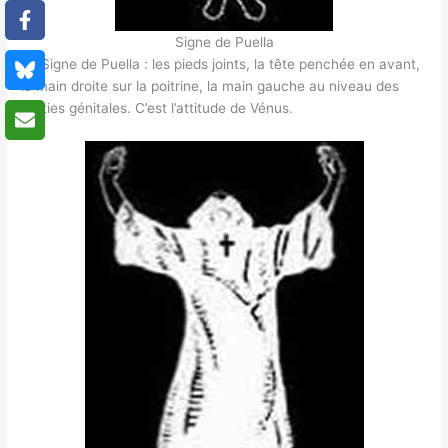
Signe de Puella
Le Signe de Puella : les pieds joints, la tête penchée en avant,
la main droite sur la poitrine, la main gauche au niveau des
parties génitales. C’est l’attitude de Vénus.