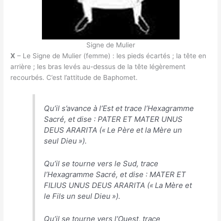
Signe de Mulier
X
– Le Signe de Mulier (femme) : les pieds écartés ; la tête en
arrière ; les bras levés au-dessus de la tête légèrement
recourbés. C’est l’attitude de Baphomet.
Qu’il s’avance à l’Est et trace l’Hexagramme
Sacré, et dise : PATER ET MATER UNUS
DEUS ARARITA (« Le Père et la Mère un
seul Dieu »).
Qu’il se tourne vers le Sud, trace
l’Hexagramme Sacré, et dise : MATER ET
FILIUS UNUS DEUS ARARITA (« La Mère et
le Fils un seul Dieu »).
Qu’il se tourne vers l’Ouest, trace