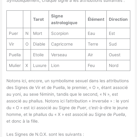
Symboliquement, chaque signe a les attributions suivantes :
Signe
Tarot
Élément
Direction
astrologique
Puer
N
Mort
Scorpion
Eau
Est
Vir
O
Diable
Capricorne
Terre
Sud
Puella
Etoile
Verseau
Air
Ouest
Mulier
X
Luxure
Lion
Feu
Nord
Notons ici, encore, un symbolisme sexuel dans les attributions
des Signes de Vir et de Puella, le premier, « O », étant associé
au yoni, au sexe féminin, tandis que le second, « N », est
associé au phallus. Notons ici l’attribution « inversée » : le yoni
du « O » est ici associé au Signe de
Puer
, c’est-à-dire le jeune
homme, et le phallus du « X » est associé au Signe de
Puella
,
et donc à la fille.
Les Signes de N.O.X. sont les suivants :