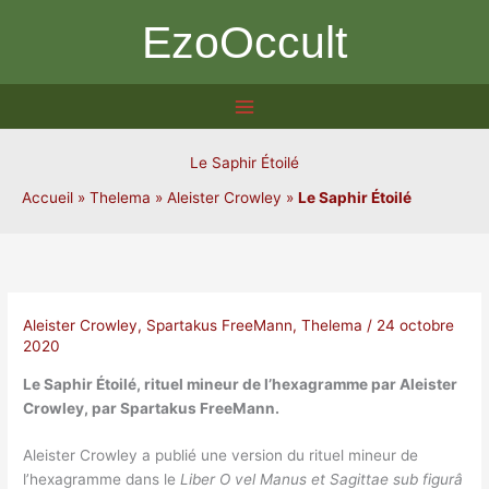
Aller
EzoOccult
au
contenu
Le Saphir Étoilé
Accueil
»
Thelema
»
Aleister Crowley
»
Le Saphir Étoilé
Aleister Crowley
,
Spartakus FreeMann
,
Thelema
/
24 octobre
2020
Le Saphir Étoilé, rituel mineur de l’hexagramme par Aleister
Crowley, par Spartakus FreeMann.
Aleister Crowley a publié une version du rituel mineur de
l’hexagramme dans le
Liber O vel Manus et Sagittae sub figurâ