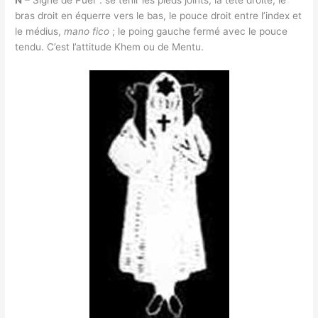
N
– Signe de Puer : se tenir les pieds joints, la tête droite, le
bras droit en équerre vers le bas, le pouce droit entre l’index et
le médius,
mano fico
; le poing gauche fermé avec le pouce
tendu. C’est l’attitude Khem ou de Mentu.