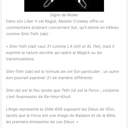
Signe de Mulier
Dans son
Liber V vel Reguli
, Aleister Crowley offre un
commentaire éclairant concernant Set, qu’il donne en hébreu
comme Shin-Teth (שט) :
«
Shin-Teth (
שט
) vaut 31 comme LA (
לא
) et AL (
אל
), mais il
exprime la nature secrète qui opère la Magick ou les
transmutations.
Shin-Teth (
שט
) est la formule de cet Éon particulier ; un autre
éon pourrait exprimer 31 de manière différente.
Shin (
ש
) est le Feu tandis que Teth (
ט
) est la Force ; conjoints
c’est l’expression de Ra-Hoor-Khuit.
L’Ange représente la Stèle 666 exposant les Dieux de l’Éon,
tandis que la Force est une image de Babalon et de la Bête,
les premiers émissaires de ces Dieux
. »