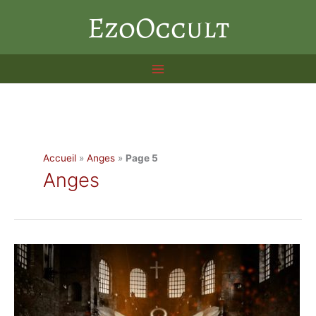
Aller
EzoOccult
au
contenu
Accueil
»
Anges
»
Page 5
Anges