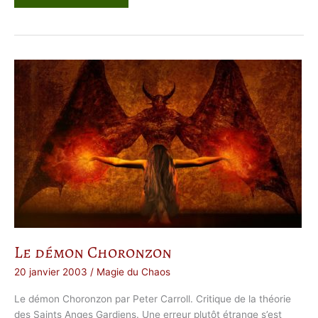
n
g
e
p
o
u
r
c
e
r
t
a
i
n
s
d
é
m
o
n
p
o
u
r
d
’
a
Le démon Choronzon
u
t
r
20 janvier 2003
/
Magie du Chaos
e
s
Le démon Choronzon par Peter Carroll. Critique de la théorie
des Saints Anges Gardiens. Une erreur plutôt étrange s’est