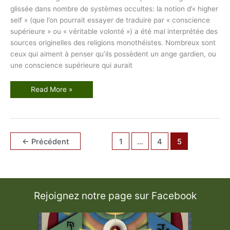
glissée dans nombre de systèmes occultes: la notion d’« higher
self » (que l’on pourrait essayer de traduire par « conscience
supérieure » ou « véritable volonté ») a été mal interprétée des
sources originelles des religions monothéistes. Nombreux sont
ceux qui aiment à penser qu’ils possèdent un ange gardien, ou
une conscience supérieure qui aurait
L
Read More »
e
d
é
m
o
n
C
←
Précédent
1
…
4
5
h
o
r
o
n
z
o
n
Rejoignez notre page sur Facebook