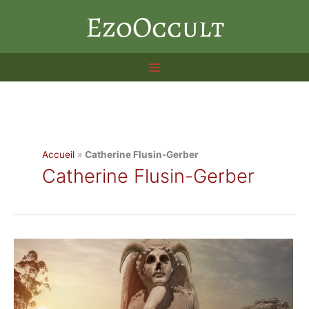
Aller
EzoOccult
au
contenu
Accueil
»
Catherine Flusin-Gerber
Catherine Flusin-Gerber