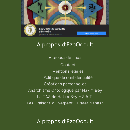
r
i
n
e
F
l
u
s
i
n
-
G
A propos d’EzoOccult
e
r
b
A propos de nous
e
r
Contact
Mentions légales
Politique de confidentialité
Créations personnelles
Anarchisme Ontologique par Hakim Bey
La TAZ de Hakim Bey – Z.A.T.
Les Oraisons du Serpent – Frater Nahash
A propos d’EzoOccult