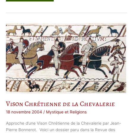
e
v
a
l
e
r
i
e
Vison Chrétienne de la Chevalerie
18 novembre 2004
/
Mystique et Religions
Approche d’une Vison Chrétienne de la Chevalerie par Jean-
Pierre Bonnerot. Voici un dossier paru dans la Revue des