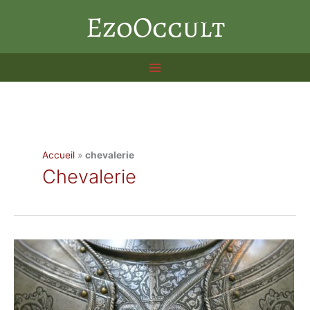
Aller
EzoOccult
au
contenu
Accueil
»
chevalerie
Chevalerie