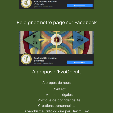
v
a
l
e
r
i
e
Rejoignez notre page sur Facebook
A propos d’EzoOccult
A propos de nous
Contact
Mentions légales
Politique de confidentialité
Créations personnelles
Anarchisme Ontologique par Hakim Bey