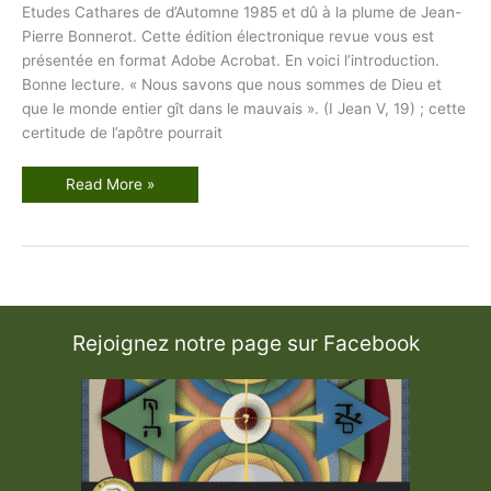
Etudes Cathares de d’Automne 1985 et dû à la plume de Jean-
Pierre Bonnerot. Cette édition électronique revue vous est
présentée en format Adobe Acrobat. En voici l’introduction.
Bonne lecture. « Nous savons que nous sommes de Dieu et
que le monde entier gît dans le mauvais ». (I Jean V, 19) ; cette
certitude de l’apôtre pourrait
V
Read More »
i
s
o
n
C
h
r
é
t
i
Rejoignez notre page sur Facebook
e
n
n
e
d
e
l
a
C
h
e