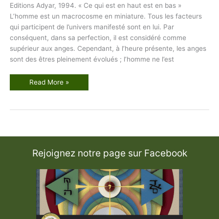
Editions Adyar, 1994. « Ce qui est en haut est en bas »
L’homme est un macrocosme en miniature. Tous les facteurs
qui participent de l’univers manifesté sont en lui. Par
conséquent, dans sa perfection, il est considéré comme
supérieur aux anges. Cependant, à l’heure présente, les anges
sont des êtres pleinement évolués ; l’homme ne l’est
L
Read More »
’
a
r
b
r
e
c
a
b
a
Rejoignez notre page sur Facebook
l
i
s
t
i
q
u
e