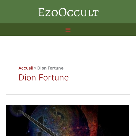
Aller
EzoOccult
au
contenu
Accueil
»
Dion Fortune
Dion Fortune