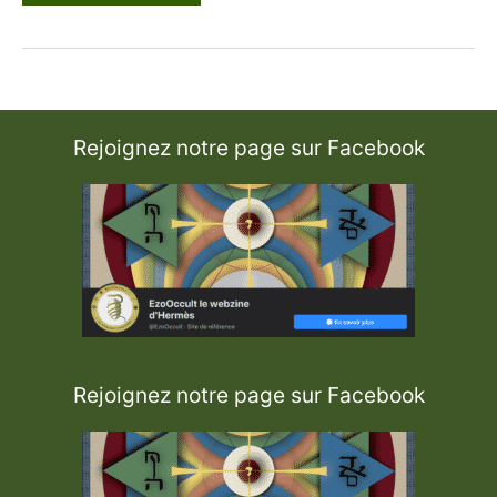
l
i
b
r
a
i
r
i
e
Rejoignez notre page sur Facebook
L
’
O
e
u
v
r
e
A
u
N
o
i
r
Rejoignez notre page sur Facebook