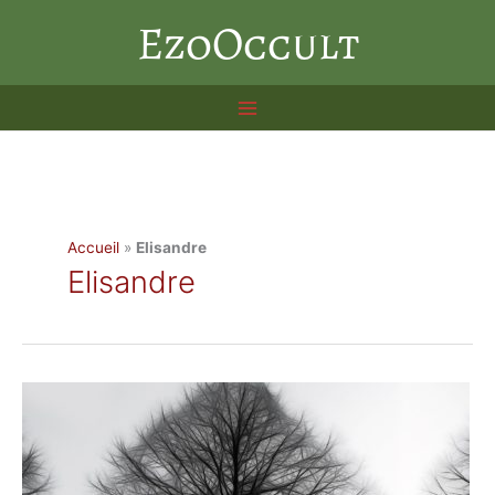
Aller
EzoOccult
au
contenu
Accueil
»
Elisandre
Elisandre