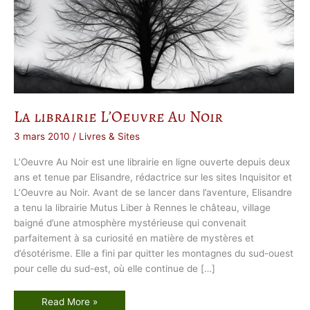
La librairie L’Oeuvre Au Noir
3 mars 2010
/
Livres & Sites
L’Oeuvre Au Noir est une librairie en ligne ouverte depuis deux
ans et tenue par Elisandre, rédactrice sur les sites Inquisitor et
L’Oeuvre au Noir. Avant de se lancer dans l’aventure, Elisandre
a tenu la librairie Mutus Liber à Rennes le château, village
baigné d’une atmosphère mystérieuse qui convenait
parfaitement à sa curiosité en matière de mystères et
d’ésotérisme. Elle a fini par quitter les montagnes du sud-ouest
pour celle du sud-est, où elle continue de […]
L
Read More »
a