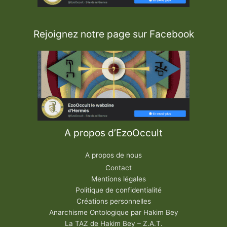
R
o
m
a
i
Rejoignez notre page sur Facebook
n
e
A propos d’EzoOccult
A propos de nous
Contact
Mentions légales
Politique de confidentialité
Créations personnelles
Anarchisme Ontologique par Hakim Bey
La TAZ de Hakim Bey – Z.A.T.