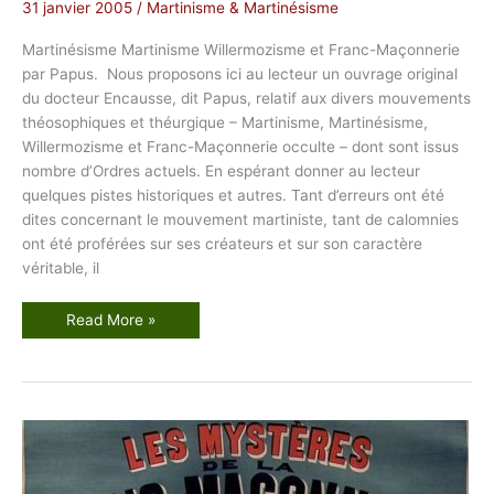
A
31 janvier 2005
/
Martinisme & Martinésisme
A
Martinésisme Martinisme Willermozisme et Franc-Maçonnerie
par Papus. Nous proposons ici au lecteur un ouvrage original
du docteur Encausse, dit Papus, relatif aux divers mouvements
théosophiques et théurgique – Martinisme, Martinésisme,
Willermozisme et Franc-Maçonnerie occulte – dont sont issus
nombre d’Ordres actuels. En espérant donner au lecteur
quelques pistes historiques et autres. Tant d’erreurs ont été
dites concernant le mouvement martiniste, tant de calomnies
ont été proférées sur ses créateurs et sur son caractère
véritable, il
M
Read More »
a
r
t
i
n
é
s
i
s
m
e
M