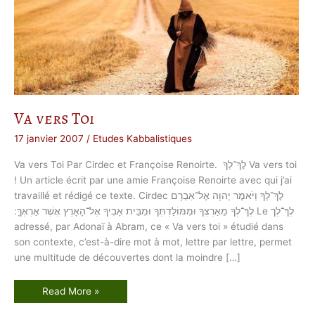
Va vers Toi
17 janvier 2007
/
Etudes Kabbalistiques
Va vers Toi Par Cirdec et Françoise Renoirte. לֶךְ־לְךָ Va vers toi
! Un article écrit par une amie Françoise Renoirte avec qui j’ai
travaillé et rédigé ce texte. Cirdec לֶךְ־לְךָ וַיֹּאמֶר יְהוָה אֶל־אַבְרָם
לֶךְ־לְךָ מֵאַרְצְךָ וּמִמּוֹלַדְתְּךָ וּמִבֵּית אָבִיךָ אֶל־הָאָרֶץ אֲשֶׁר אַרְאֶךָּ ׃ Le לֶךְ־לְך
adressé, par Adonaï à Abram, ce « Va vers toi » étudié dans
son contexte, c’est-à-dire mot à mot, lettre par lettre, permet
une multitude de découvertes dont la moindre […]
V
Read More »
a
v