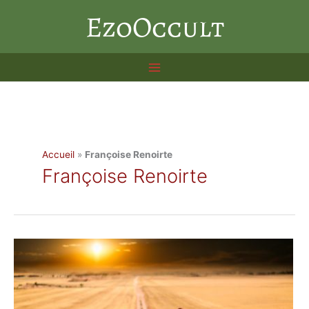
Aller
EzoOccult
au
contenu
Accueil
»
Françoise Renoirte
Françoise Renoirte