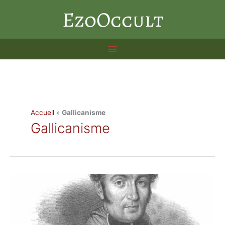
Aller
EzoOccult
au
contenu
Accueil
»
Gallicanisme
Gallicanisme