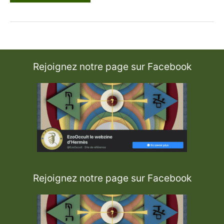
a
b
b
é
C
h
a
t
e
Rejoignez notre page sur Facebook
l
Rejoignez notre page sur Facebook