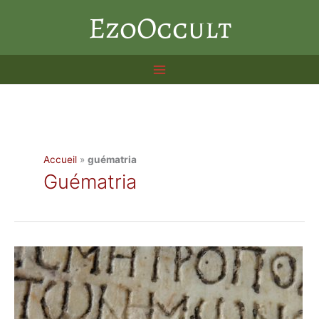
Aller
EzoOccult
au
contenu
Accueil
»
guématria
Guématria