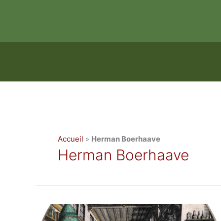
Aller
au
contenu
Accueil
»
Herman Boerhaave
Herman Boerhaave