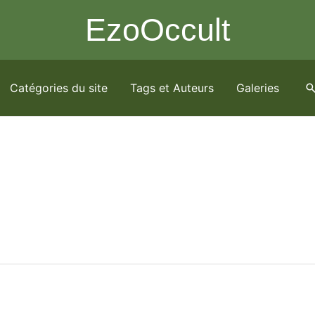
EzoOccult
Catégories du site
Tags et Auteurs
Galeries
R
e
c
h
e
r
c
h
e
r