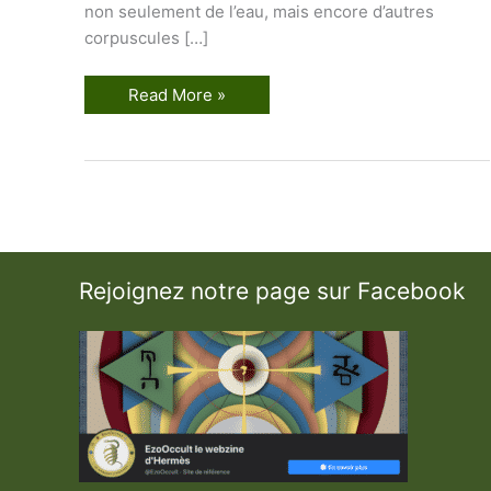
non seulement de l’eau, mais encore d’autres
corpuscules […]
E
Read More »
l
é
m
e
n
t
s
d
e
C
h
Rejoignez notre page sur Facebook
y
m
i
e