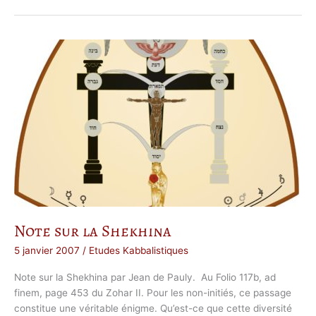
l
p
h
a
b
e
t
d
e
R
a
v
H
a
m
e
n
o
u
n
a
Note sur la Shekhina
5 janvier 2007
/
Etudes Kabbalistiques
Note sur la Shekhina par Jean de Pauly. Au Folio 117b, ad
finem, page 453 du Zohar II. Pour les non-initiés, ce passage
constitue une véritable énigme. Qu’est-ce que cette diversité