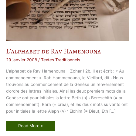
L’alphabet de Rav Hamenouna
29 janvier 2008
/
Textes Traditionnels
L’alphabet de Rav Hamenouna – Zohar I 2b. Il est écrit : « Au
commencement ». Rab Hammenouna, le Vieillard, dit : Nous
trouvons au commencement de la Genèse un renversement
d’ordre des lettres initiales. Ainsi les deux premiers mots de la
Genèse ont pour initiales la lettre Beth (ב) : Bereschith (= au
commencement), Bara (= créa), et les deux mots suivants ont
pour initiales la lettre Aleph (א) : Élohim (= Dieu), Eth […]
L
Read More »
’
a