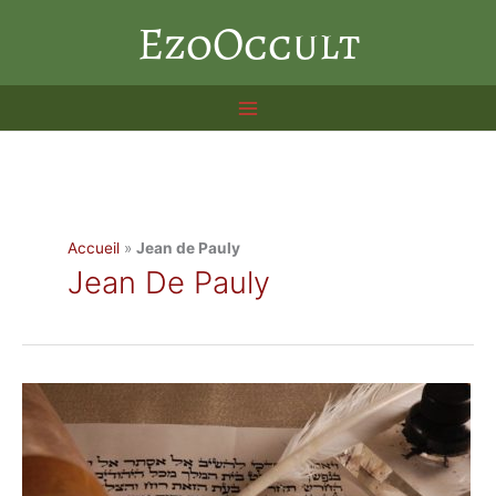
Aller
EzoOccult
au
contenu
Accueil
»
Jean de Pauly
Jean De Pauly