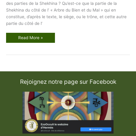
des parties de la Shekhina ? Qu’est-ce que la partie de la
Shekhina du côté de l’ « Arbre du Bien et du Mal » qui en
constitue, d’après le texte, le siège, ou le trône, et cette autre
partie du côté de l’
N
Read More »
o
t
e
s
u
r
l
a
S
h
Rejoignez notre page sur Facebook
e
k
h
i
n
a