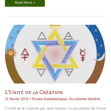
V
Read More »
o
i
c
i
l
’
A
l
c
h
i
m
i
e
L’Unité de la Création
12 février 2010
/
Etudes Kabbalistiques
,
Occultisme Général
L’Unité de la Création par Jean Dubuis. La perception de l’Unité