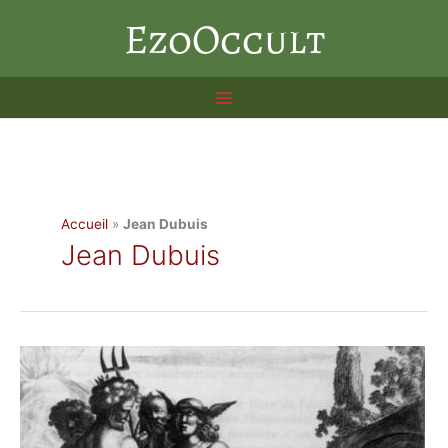
Aller
EzoOccult
au
contenu
Accueil
»
Jean Dubuis
Jean Dubuis