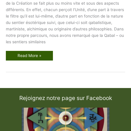
de la Création se fait plus ou moins vite et sous des aspects
différents. En effet, chacun perçoit l’Unité, d’une part à travers
le filtre qu’il est lui-même, d’autre part en fonction de la nature
du sentier ésotérique suivi, que celui-ci soit qabalistique,
martiniste, alchimique ou originaire d’autres philosophies. Dans
notre propre parcours, nous avons remarqué que la Qabal – ou
les sentiers similaires
L
Read More »
’
U
n
i
t
é
d
e
l
a
Rejoignez notre page sur Facebook
C
r
é
a
t
i
o
n