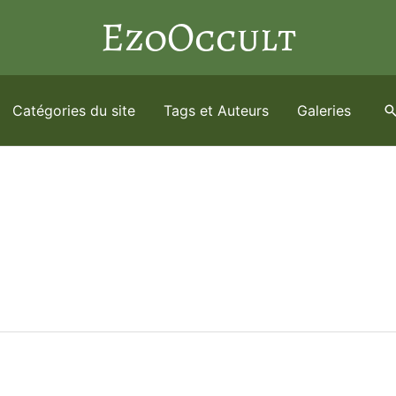
EzoOccult
Catégories du site
Tags et Auteurs
Galeries
R
e
c
h
e
r
c
h
e
r