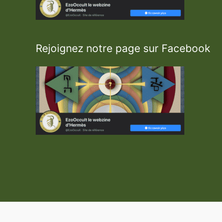
m
e
g
a
Rejoignez notre page sur Facebook