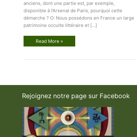
anciens, dont une partie est, par exemple,
disponible à l’Arsenal de Paris, pourquoi cette
démarche ? O: Nous possédons en France un large
patrimoine occulte littéraire et […]
E
Read More »
n
t
r
e
v
u
e
a
v
e
c
Rejoignez notre page sur Facebook
M
a
g
i
s
t
e
r
O