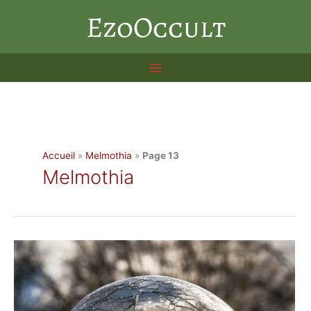
Aller
EzoOccult
au
contenu
Accueil
»
Melmothia
»
Page 13
Melmothia