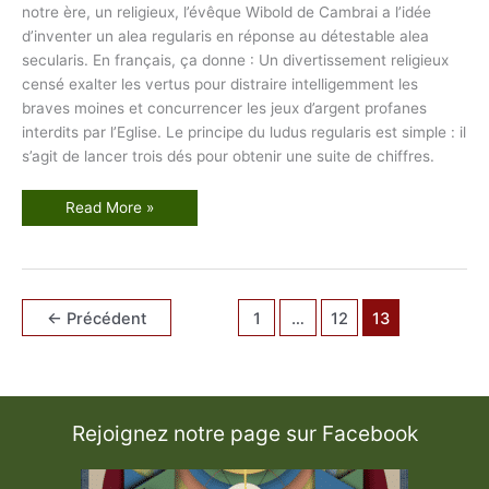
notre ère, un religieux, l’évêque Wibold de Cambrai a l’idée
d’inventer un alea regularis en réponse au détestable alea
secularis. En français, ça donne : Un divertissement religieux
censé exalter les vertus pour distraire intelligemment les
braves moines et concurrencer les jeux d’argent profanes
interdits par l’Eglise. Le principe du ludus regularis est simple : il
s’agit de lancer trois dés pour obtenir une suite de chiffres.
T
Read More »
a
r
o
t
e
t
L
←
Précédent
1
…
12
13
o
t
e
r
i
e
P
i
Rejoignez notre page sur Facebook
e
u
s
e