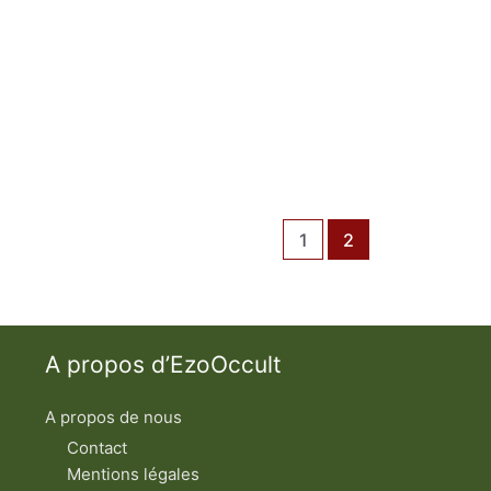
1
2
A propos d’EzoOccult
A propos de nous
Contact
Mentions légales