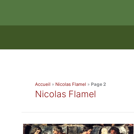
Aller
au
contenu
Accueil
»
Nicolas Flamel
»
Page 2
Nicolas Flamel