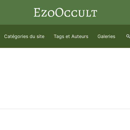
EzoOccult
Catégories du site
Tags et Auteurs
Galeries
R
e
c
h
e
r
c
h
e
r