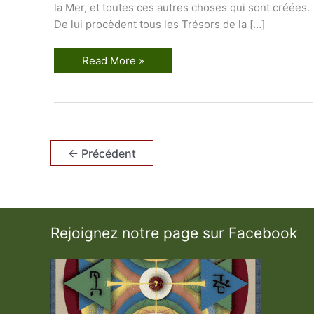
la Mer, et toutes ces autres choses qui sont créées.
De lui procèdent tous les Trésors de la […]
L
Read More »
e
D
é
s
i
r
D
é
←
Précédent
s
i
r
é
Rejoignez notre page sur Facebook