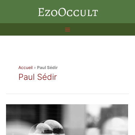
Aller
EzoOccult
au
contenu
Accueil
»
Paul Sédir
Paul Sédir